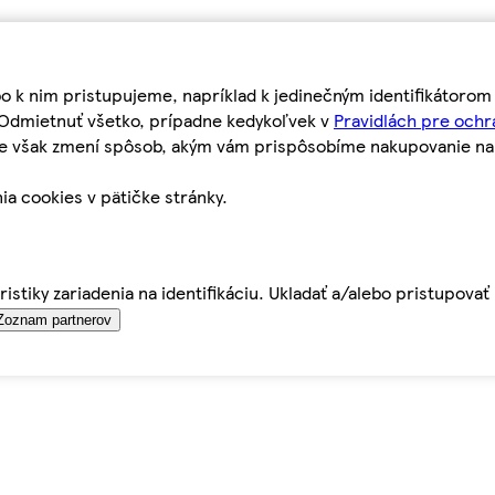
bo k nim pristupujeme, napríklad k jedinečným identifikátoro
o Odmietnuť všetko, prípadne kedykoľvek v
Pravidlách pre ochr
tie však zmení spôsob, akým vám prispôsobíme nakupovanie n
ia cookies v pätičke stránky.
istiky zariadenia na identifikáciu. Ukladať a/alebo pristupova
Zoznam partnerov