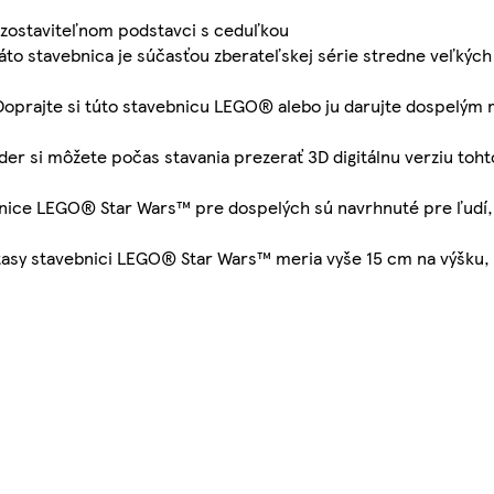
a zostaviteľnom podstavci s ceduľkou
áto stavebnica je súčasťou zberateľskej série stredne veľkých
Doprajte si túto stavebnicu LEGO® alebo ju darujte dospelým 
er si môžete počas stavania prezerať 3D digitálnu verziu toht
bnice LEGO® Star Wars™ pre dospelých sú navrhnuté pre ľudí, 
antasy stavebnici LEGO® Star Wars™ meria vyše 15 cm na výšku,