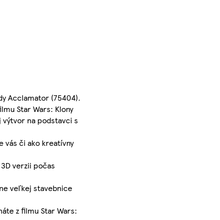
dy Acclamator (75404).
ilmu Star Wars: Klony
j výtvor na podstavci s
 vás či ako kreatívny
 3D verzii počas
dne veľkej stavebnice
áte z filmu Star Wars: