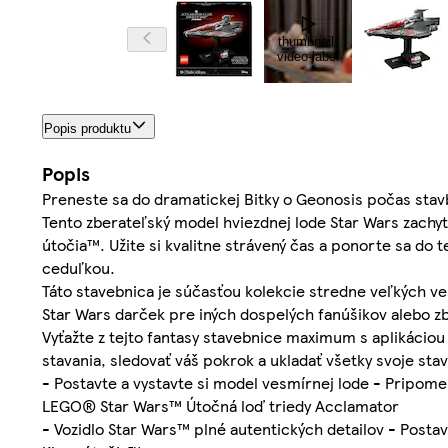
thumbnail-
video-label
Popis produktu
Popis
Preneste sa do dramatickej Bitky o Geonosis počas sta
Tento zberateľský model hviezdnej lode Star Wars zachyt
útočia™. Užite si kvalitne strávený čas a ponorte sa do 
ceduľkou.
Táto stavebnica je súčasťou kolekcie stredne veľkých ve
Star Wars darček pre iných dospelých fanúšikov alebo z
Vyťažte z tejto fantasy stavebnice maximum s aplikáciou
stavania, sledovať váš pokrok a ukladať všetky svoje st
- Postavte a vystavte si model vesmírnej lode - Pripome
LEGO® Star Wars™ Útočná loď triedy Acclamator
- Vozidlo Star Wars™ plné autentických detailov - Postav