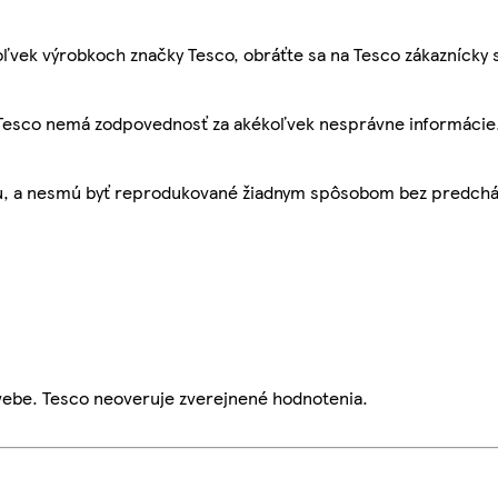
ľvek výrobkoch značky Tesco, obráťte sa na Tesco zákaznícky 
, Tesco nemá zodpovednosť za akékoľvek nesprávne informácie
bu, a nesmú byť reprodukované žiadnym spôsobom bez predch
webe. Tesco neoveruje zverejnené hodnotenia.