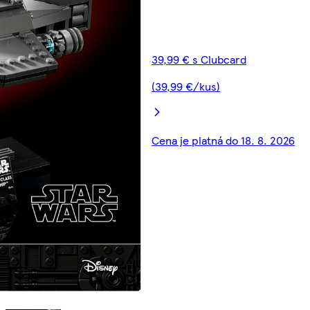
39,99 € s Clubcard
(39,99 €/kus)
Cena je platná do 18. 8. 2026
00:00
00:00