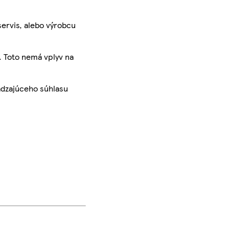
servis, alebo výrobcu
. Toto nemá vplyv na
ádzajúceho súhlasu