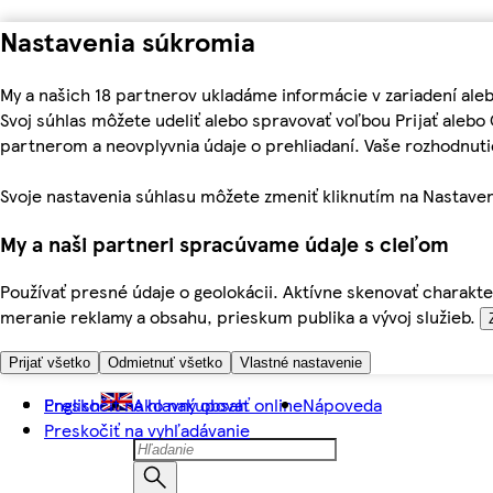
Nastavenia súkromia
My a našich 18 partnerov ukladáme informácie v zariadení ale
Svoj súhlas môžete udeliť alebo spravovať voľbou Prijať aleb
partnerom a neovplyvnia údaje o prehliadaní. Vaše rozhodnu
Svoje nastavenia súhlasu môžete zmeniť kliknutím na Nastaven
My a naši partneri spracúvame údaje s cieľom
Používať presné údaje o geolokácii. Aktívne skenovať charakter
meranie reklamy a obsahu, prieskum publika a vývoj služieb.
Prijať všetko
Odmietnuť všetko
Vlastné nastavenie
Preskočiť na hlavný obsah
English
Ako nakupovať online
Nápoveda
Preskočiť na vyhľadávanie