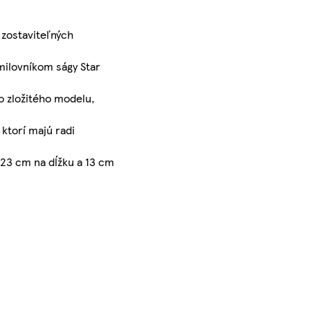
 zostaviteľných
milovníkom ságy Star
o zložitého modelu,
ktorí majú radi
 23 cm na dĺžku a 13 cm