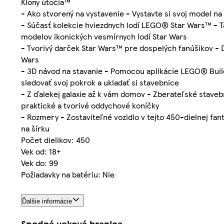
Klony útočia™
- Ako stvorený na vystavenie - Vystavte si svoj model n
- Súčasť kolekcie hviezdnych lodí LEGO® Star Wars™ - T
modelov ikonických vesmírnych lodí Star Wars
- Tvorivý darček Star Wars™ pre dospelých fanúšikov - 
Wars
- 3D návod na stavanie - Pomocou aplikácie LEGO® Build
sledovať svoj pokrok a ukladať si stavebnice
- Z ďalekej galaxie až k vám domov - Zberateľské stave
praktické a tvorivé oddychové koníčky
- Rozmery - Zostaviteľné vozidlo v tejto 450-dielnej f
na šírku
Počet dielikov: 450
Vek od: 18+
Vek do: 99
Požiadavky na batériu: Nie
Ďalšie informácie
Spodná veková hranica