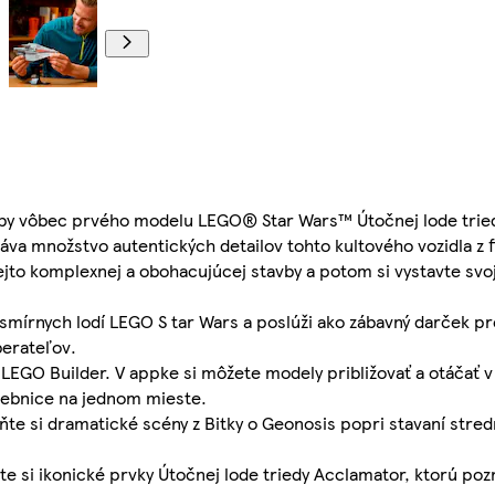
vby vôbec prvého modelu LEGO® Star Wars™ Útočnej lode trie
áva množstvo autentických detailov tohto kultového vozidla z f
tejto komplexnej a obohacujúcej stavby a potom si vystavte svo
smírnych lodí LEGO S tar Wars a poslúži ako zábavný darček pre
berateľov.
 LEGO Builder. V appke si môžete modely približovať a otáčať v
avebnice na jednom mieste.
ňte si dramatické scény z Bitky o Geonosis popri stavaní stre
te si ikonické prvky Útočnej lode triedy Acclamator, ktorú pozn