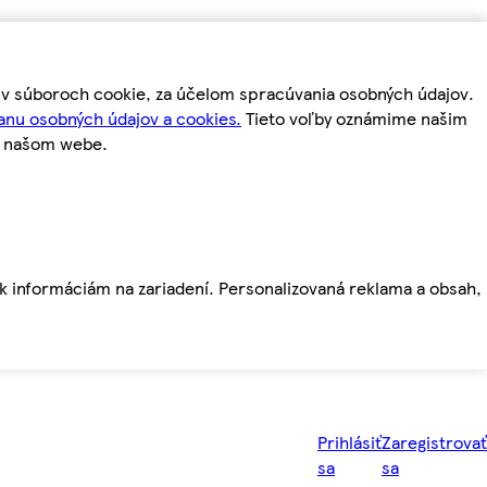
m v súboroch cookie, za účelom spracúvania osobných údajov.
anu osobných údajov a cookies.
Tieto voľby oznámime našim
a našom webe.
ť k informáciám na zariadení. Personalizovaná reklama a obsah,
Prihlásiť
Zaregistrovať
sa
sa