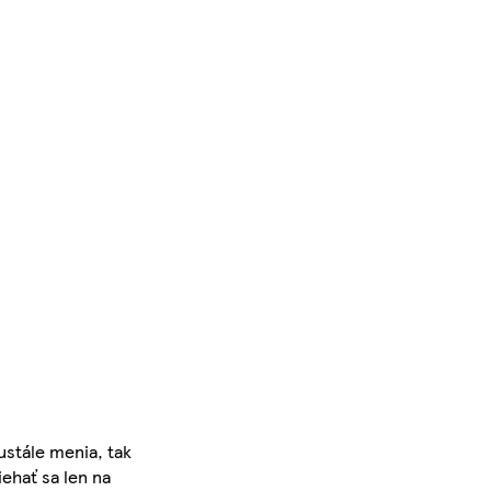
ustále menia, tak
iehať sa len na