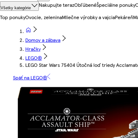
Nakupujte teraz
Obľúbené
Špeciálne ponuky
O
Všetky kategórie
Top ponuky
Ovocie, zelenina
Mliečne výrobky a vajcia
Pekáreň
Mä
Domov a zábava
Hračky
LEGO®
LEGO Star Wars 75404 Útočná loď triedy Acclamat
Späť na LEGO®