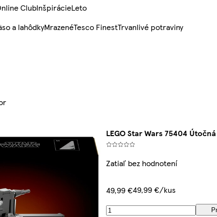
nline Club
Inšpirácie
Leto
so a lahôdky
Mrazené
Tesco Finest
Trvanlivé potraviny
or
LEGO Star Wars 75404 Útočná 
Zatiaľ bez hodnotení
49,99 €/kus
49,99 €
Pr