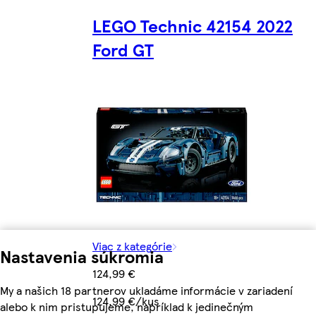
LEGO Technic 42154 2022
Ford GT
Viac z kategórie
Nastavenia súkromia
124,99 €
My a našich 18 partnerov ukladáme informácie v zariadení
124,99 €/kus
alebo k nim pristupujeme, napríklad k jedinečným