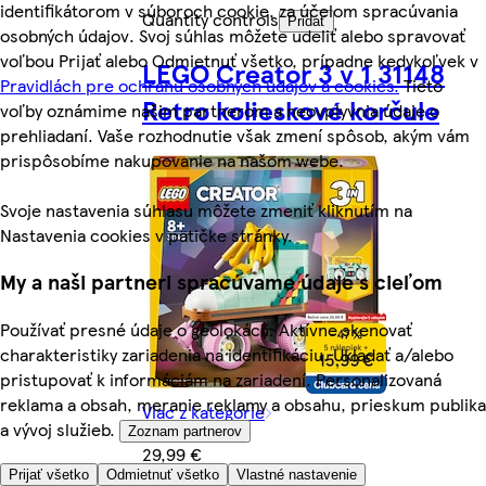
identifikátorom v súboroch cookie, za účelom spracúvania
Quantity controls
Pridať
osobných údajov. Svoj súhlas môžete udeliť alebo spravovať
voľbou Prijať alebo Odmietnuť všetko, prípadne kedykoľvek v
LEGO Creator 3 v 1 31148
Pravidlách pre ochranu osobných údajov a cookies.
Tieto
Retro kolieskové korčule
voľby oznámime našim partnerom a neovplyvnia údaje o
prehliadaní. Vaše rozhodnutie však zmení spôsob, akým vám
prispôsobíme nakupovanie na našom webe.
Svoje nastavenia súhlasu môžete zmeniť kliknutím na
Nastavenia cookies v pätičke stránky.
My a naši partneri spracúvame údaje s cieľom
Používať presné údaje o geolokácii. Aktívne skenovať
charakteristiky zariadenia na identifikáciu. Ukladať a/alebo
pristupovať k informáciám na zariadení. Personalizovaná
reklama a obsah, meranie reklamy a obsahu, prieskum publika
Viac z kategórie
a vývoj služieb.
Zoznam partnerov
29,99 €
Prijať všetko
Odmietnuť všetko
Vlastné nastavenie