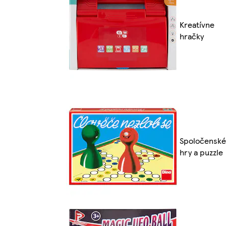
Kreatívne
hračky
Spoločenské
hry a puzzle