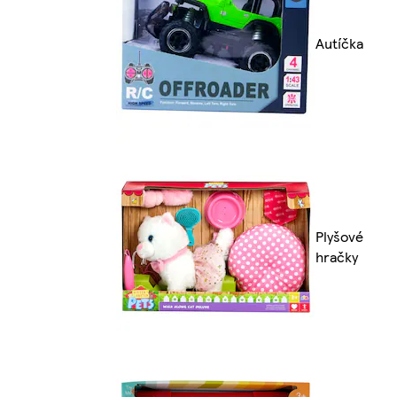
Autíčka
Plyšové
hračky