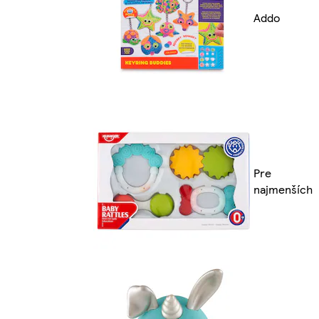
Addo
Pre
najmenších