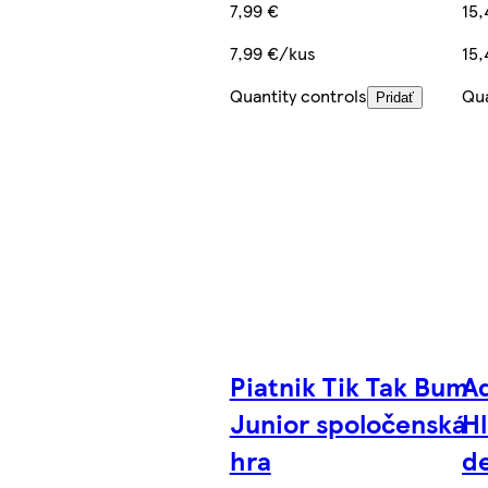
7,99 €
15,
7,99 €/kus
15,
Quantity controls
Qua
Pridať
Piatnik Tik Tak Bum
A
Junior spoločenská
H
hra
de