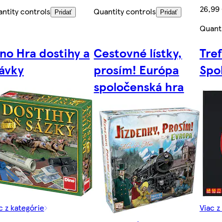
26,99
ntity controls
Quantity controls
Pridať
Pridať
Quanti
no Hra dostihy a
Cestovné lístky,
Tref
ávky
prosím! Európa
Spo
spoločenská hra
c z kategórie
Viac z