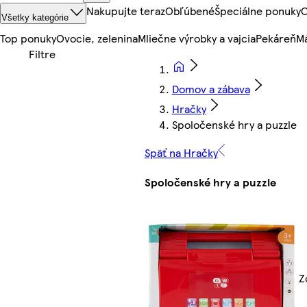
Nakupujte teraz
Obľúbené
Špeciálne ponuky
O
Všetky kategórie
Top ponuky
Ovocie, zelenina
Mliečne výrobky a vajcia
Pekáreň
Mä
Domov a zábava
Hračky
Spoločenské hry a puzzle
Späť na Hračky
Spoločenské hry a puzzle
Z