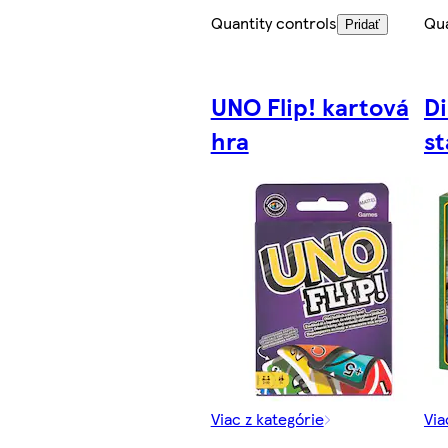
Quantity controls
Qua
Pridať
UNO Flip! kartová
Di
hra
st
Viac z kategórie
Via