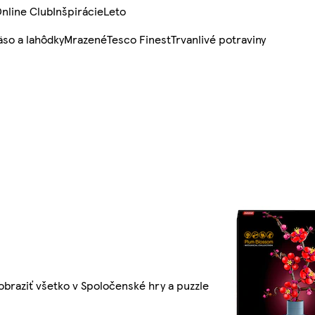
nline Club
Inšpirácie
Leto
so a lahôdky
Mrazené
Tesco Finest
Trvanlivé potraviny
obraziť všetko v Spoločenské hry a puzzle