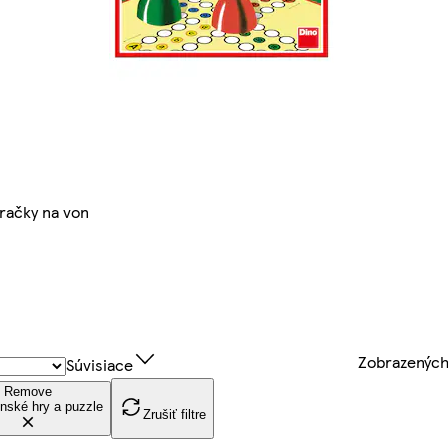
račky na von
Zobrazenýc
Súvisiace
Remove
nské hry a puzzle
Zrušiť filtre