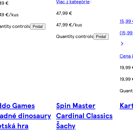
Viac z kategórie
49 €
47,99 €
49 €/kus
15,99 
47,99 €/kus
ntity controls
Pridať
(15,99
Quantity controls
Pridať
Cena j
19,99 
19,99
Quanti
ddo Games
Spin Master
Kar
ladné dinosaury
Cardinal Classics
tská hra
Šachy