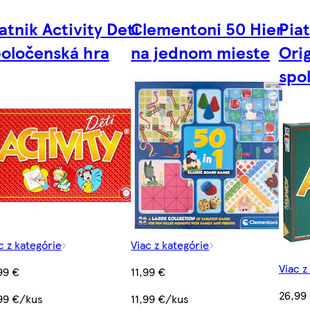
atnik Activity Deti
Clementoni 50 Hier
Piat
poločenská hra
na jednom mieste
Orig
spo
c z kategórie
Viac z kategórie
Viac z
99 €
11,99 €
26,99
99 €/kus
11,99 €/kus