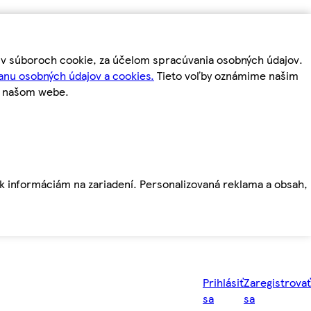
m v súboroch cookie, za účelom spracúvania osobných údajov.
anu osobných údajov a cookies.
Tieto voľby oznámime našim
a našom webe.
ť k informáciám na zariadení. Personalizovaná reklama a obsah,
Prihlásiť
Zaregistrovať
sa
sa