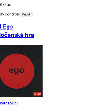
 €/kus
ty controls
Pridať
l Ego
ločenská hra
 kategórie