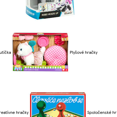
utíčka
Plyšové hračky
reatívne hračky
Spoločenské hry