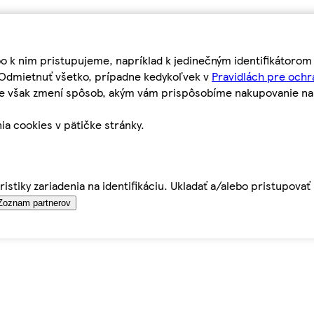
bo k nim pristupujeme, napríklad k jedinečným identifikátoro
o Odmietnuť všetko, prípadne kedykoľvek v
Pravidlách pre ochr
tie však zmení spôsob, akým vám prispôsobíme nakupovanie n
ia cookies v pätičke stránky.
istiky zariadenia na identifikáciu. Ukladať a/alebo pristupova
Zoznam partnerov