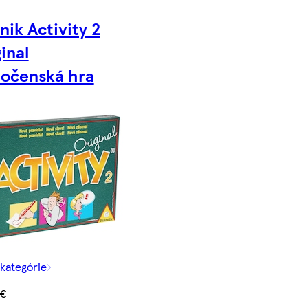
nik Activity 2
inal
ločenská hra
 kategórie
 €