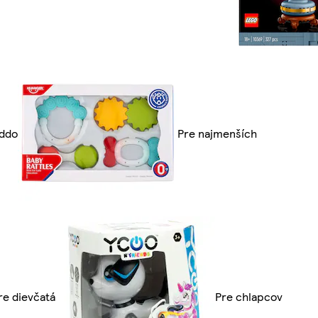
ddo
Pre najmenších
re dievčatá
Pre chlapcov