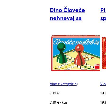
Dino Človeče
Pi
nehnevaj sa
s
Viac z kategórie
Via
7,19 €
19,
7,19 €/kus
19,