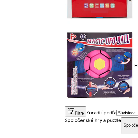
H
Zoradiť podľa
Filtre
Spoločenské hry a puzzle
Spoloče