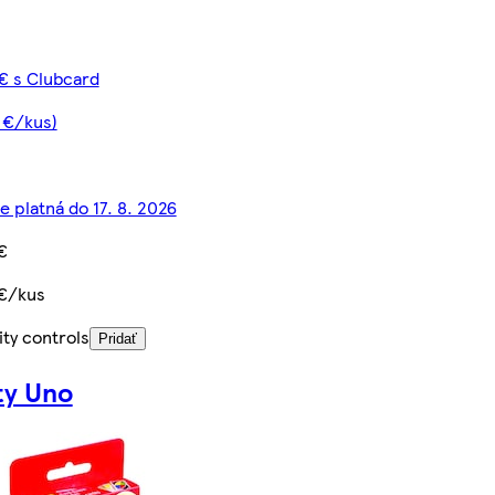
€ s Clubcard
 €/kus)
e platná do 17. 8. 2026
€
 €/kus
ty controls
Pridať
ty Uno