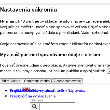
Nastavenia súkromia
My a našich 18 partnerov ukladáme informácie v zariadení ale
Svoj súhlas môžete udeliť alebo spravovať voľbou Prijať aleb
partnerom a neovplyvnia údaje o prehliadaní. Vaše rozhodnu
Svoje nastavenia súhlasu môžete zmeniť kliknutím na Nastaven
My a naši partneri spracúvame údaje s cieľom
Používať presné údaje o geolokácii. Aktívne skenovať charakter
meranie reklamy a obsahu, prieskum publika a vývoj služieb.
Prijať všetko
Odmietnuť všetko
Vlastné nastavenie
Preskočiť na hlavný obsah
English
Ako nakupovať online
Nápoveda
Preskočiť na vyhľadávanie