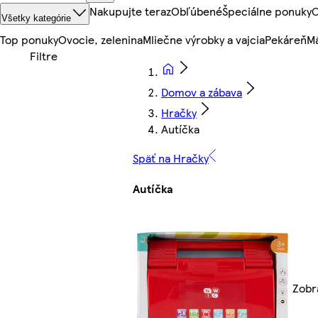
Nakupujte teraz
Obľúbené
Špeciálne ponuky
O
Všetky kategórie
Top ponuky
Ovocie, zelenina
Mliečne výrobky a vajcia
Pekáreň
Mä
Domov a zábava
Hračky
Autíčka
Späť na Hračky
Autíčka
Zobr