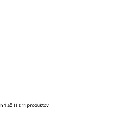
ch
1 až 11
z
11
produktov