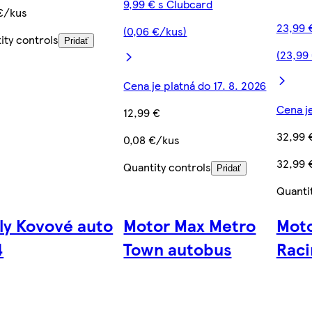
9,99 € s Clubcard
€/kus
23,99 
(0,06 €/kus)
ity controls
Pridať
(23,99
Cena je platná do 17. 8. 2026
Cena je
12,99 €
32,99 
0,08 €/kus
32,99 
Quantity controls
Pridať
Quanti
ly Kovové auto
Motor Max Metro
Moto
4
Town autobus
Raci