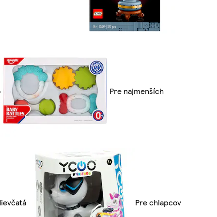
o
Pre najmenších
dievčatá
Pre chlapcov