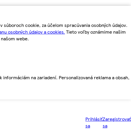
m v súboroch cookie, za účelom spracúvania osobných údajov.
anu osobných údajov a cookies.
Tieto voľby oznámime našim
a našom webe.
ť k informáciám na zariadení. Personalizovaná reklama a obsah,
Prihlásiť
Zaregistrovať
sa
sa