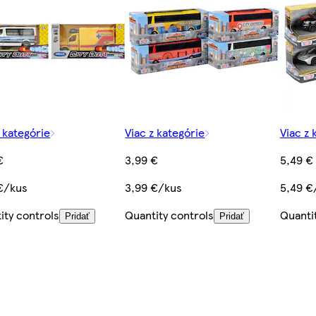
z kategórie
Viac z kategórie
Viac z 
€
3,99 €
5,49 €
€/kus
3,99 €/kus
5,49 €
ity controls
Quantity controls
Quanti
Pridať
Pridať