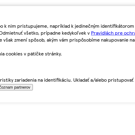
bo k nim pristupujeme, napríklad k jedinečným identifikátoro
o Odmietnuť všetko, prípadne kedykoľvek v
Pravidlách pre ochr
tie však zmení spôsob, akým vám prispôsobíme nakupovanie n
ia cookies v pätičke stránky.
istiky zariadenia na identifikáciu. Ukladať a/alebo pristupova
Zoznam partnerov