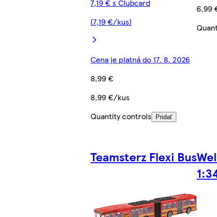
7,19 € s Clubcard
6,99 
(7,19 €/kus)
Quant
Cena je platná do 17. 8. 2026
8,99 €
8,99 €/kus
Quantity controls
Pridať
Teamsterz Flexi Bus
Wel
1:3