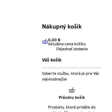
Nákupný košík
0,00 €
Aktuálna cena košíku
0,00 €
Aktuálna cena košíku
Objednať dodanie
Váš košík
Vyberte službu, ktorá je pre Vás
najvhodnejšie
Prázdny košík
Produkty, ktoré pridáte do