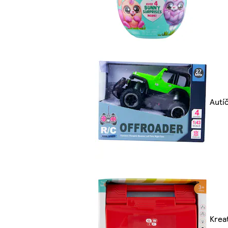
Autí
Krea