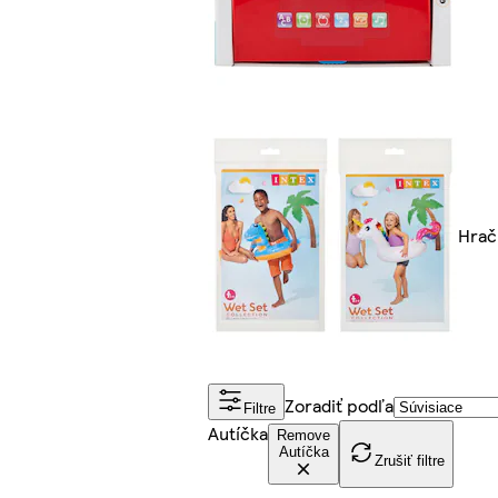
Hrač
Zoradiť podľa
Filtre
Autíčka
Remove
Autíčka
Zrušiť filtre