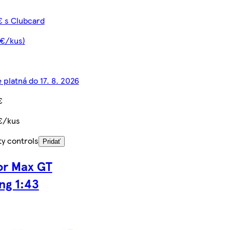
€ s Clubcard
 €/kus)
 platná do 17. 8. 2026
€
€/kus
ty controls
Pridať
r Max GT
ng 1:43