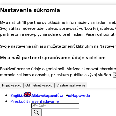
Nastavenia súkromia
My a našich 18 partnerov ukladáme informácie v zariadení ale
Svoj súhlas môžete udeliť alebo spravovať voľbou Prijať aleb
partnerom a neovplyvnia údaje o prehliadaní. Vaše rozhodnu
Svoje nastavenia súhlasu môžete zmeniť kliknutím na Nastaven
My a naši partneri spracúvame údaje s cieľom
Používať presné údaje o geolokácii. Aktívne skenovať charakter
meranie reklamy a obsahu, prieskum publika a vývoj služieb.
Prijať všetko
Odmietnuť všetko
Vlastné nastavenie
Preskočiť na hlavný obsah
English
Ako nakupovať online
Nápoveda
Preskočiť na vyhľadávanie