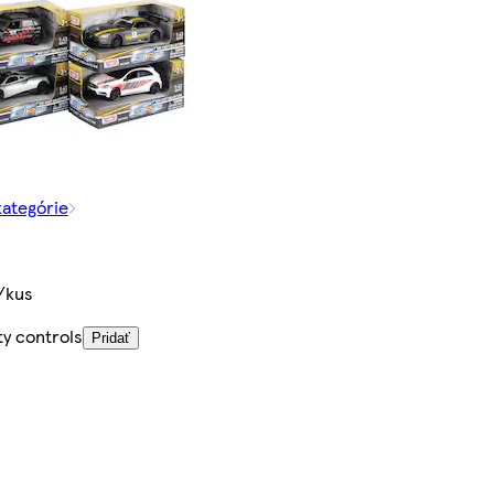
kategórie
/kus
ty controls
Pridať