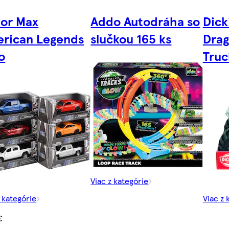
or Max
Addo Autodráha so
Dick
rican Legends
slučkou 165 ks
Drag
o
Truc
Viac z kategórie
z kategórie
Viac z 
€