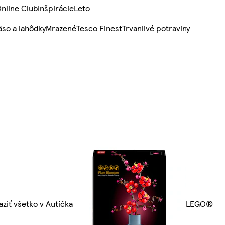
nline Club
Inšpirácie
Leto
so a lahôdky
Mrazené
Tesco Finest
Trvanlivé potraviny
aziť všetko v Autíčka
LEGO®