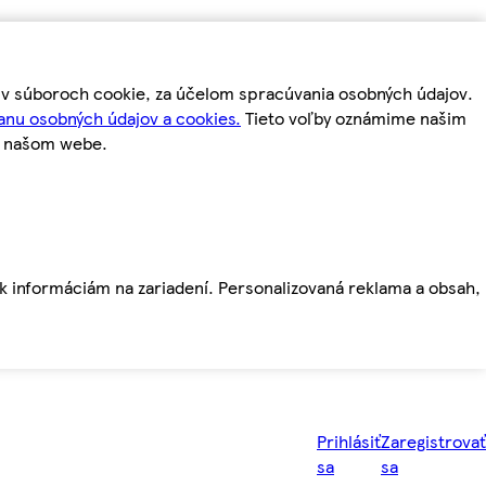
m v súboroch cookie, za účelom spracúvania osobných údajov.
anu osobných údajov a cookies.
Tieto voľby oznámime našim
a našom webe.
ť k informáciám na zariadení. Personalizovaná reklama a obsah,
Prihlásiť
Zaregistrovať
sa
sa