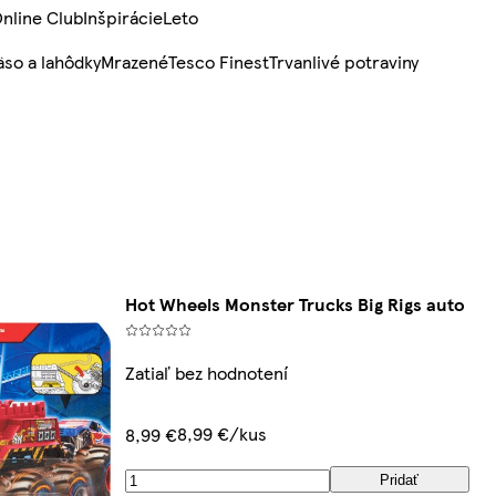
nline Club
Inšpirácie
Leto
so a lahôdky
Mrazené
Tesco Finest
Trvanlivé potraviny
Hot Wheels Monster Trucks Big Rigs auto
Zatiaľ bez hodnotení
8,99 €/kus
8,99 €
Pridať