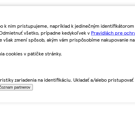
bo k nim pristupujeme, napríklad k jedinečným identifikátoro
o Odmietnuť všetko, prípadne kedykoľvek v
Pravidlách pre ochr
tie však zmení spôsob, akým vám prispôsobíme nakupovanie n
ia cookies v pätičke stránky.
istiky zariadenia na identifikáciu. Ukladať a/alebo pristupova
Zoznam partnerov