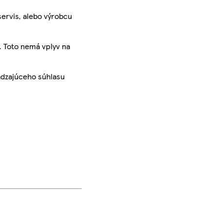
servis, alebo výrobcu
. Toto nemá vplyv na
ádzajúceho súhlasu