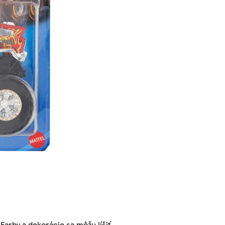
arby a dekorácie sa môžu líšiť.