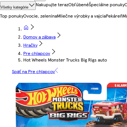
Nakupujte teraz
Obľúbené
Špeciálne ponuky
O
Všetky kategórie
Top ponuky
Ovocie, zelenina
Mliečne výrobky a vajcia
Pekáreň
Mä
Domov a zábava
Hračky
Pre chlapcov
Hot Wheels Monster Trucks Big Rigs auto
Späť na Pre chlapcov