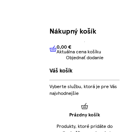
Nákupný košík
0,00 €
Aktuálna cena košíku
0,00 €
Aktuálna cena košíku
Objednať dodanie
Váš košík
Vyberte službu, ktorá je pre Vás
najvhodnejšie
Prázdny košík
Produkty, ktoré pridáte do