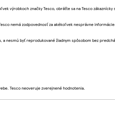
ľvek výrobkoch značky Tesco, obráťte sa na Tesco zákaznícky 
, Tesco nemá zodpovednosť za akékoľvek nesprávne informácie
bu, a nesmú byť reprodukované žiadnym spôsobom bez predch
webe. Tesco neoveruje zverejnené hodnotenia.