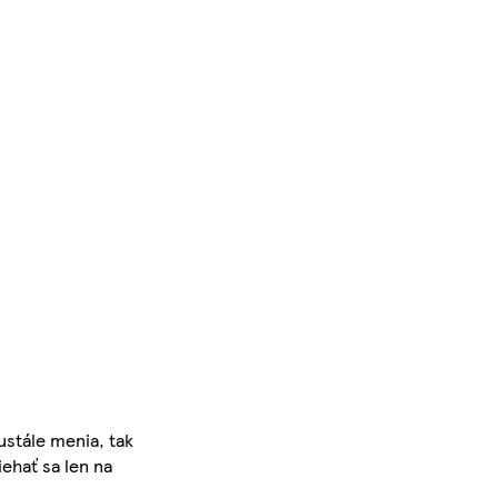
ustále menia, tak
iehať sa len na