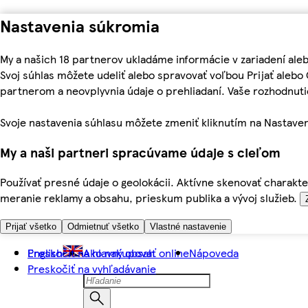
Nastavenia súkromia
My a našich 18 partnerov ukladáme informácie v zariadení ale
Svoj súhlas môžete udeliť alebo spravovať voľbou Prijať aleb
partnerom a neovplyvnia údaje o prehliadaní. Vaše rozhodnu
Svoje nastavenia súhlasu môžete zmeniť kliknutím na Nastaven
My a naši partneri spracúvame údaje s cieľom
Používať presné údaje o geolokácii. Aktívne skenovať charakter
meranie reklamy a obsahu, prieskum publika a vývoj služieb.
Prijať všetko
Odmietnuť všetko
Vlastné nastavenie
Preskočiť na hlavný obsah
English
Ako nakupovať online
Nápoveda
Preskočiť na vyhľadávanie