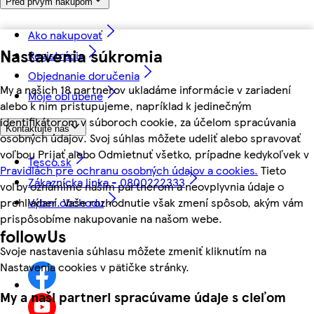
Pred prvým nákupom
Ako nakupovať
Nastavenia súkromia
Registrácia
Objednanie doručenia
My a našich 18 partnerov ukladáme informácie v zariadení
Moje obľúbené
alebo k nim pristupujeme, napríklad k jedinečným
identifikátorom v súboroch cookie, za účelom spracúvania
Kontaktujte nás
osobných údajov. Svoj súhlas môžete udeliť alebo spravovať
voľbou Prijať alebo Odmietnuť všetko, prípadne kedykoľvek v
Tesco.sk
Pravidlách pre ochranu osobných údajov a cookies.
Tieto
Zákaznícka linka - 0800222333
voľby oznámime našim partnerom a neovplyvnia údaje o
Výber obchodu
prehliadaní. Vaše rozhodnutie však zmení spôsob, akým vám
prispôsobíme nakupovanie na našom webe.
followUs
Svoje nastavenia súhlasu môžete zmeniť kliknutím na
Nastavenia cookies v pätičke stránky.
My a naši partneri spracúvame údaje s cieľom