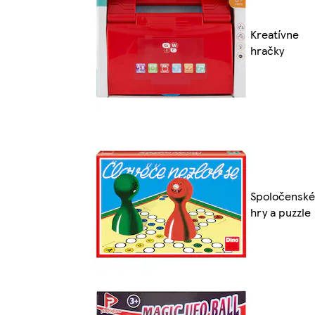
Kreatívne
hračky
Spoločenské
hry a puzzle