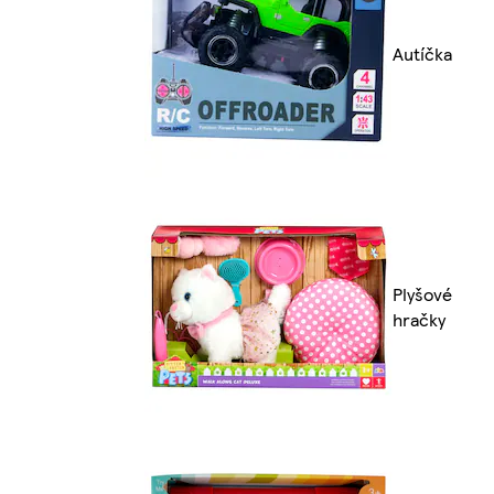
Autíčka
Plyšové
hračky