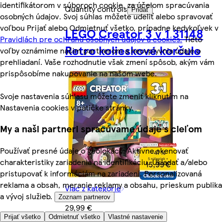
identifikátorom v súboroch cookie, za účelom spracúvania
Quantity controls
Pridať
osobných údajov. Svoj súhlas môžete udeliť alebo spravovať
voľbou Prijať alebo Odmietnuť všetko, prípadne kedykoľvek v
LEGO Creator 3 v 1 31148
Pravidlách pre ochranu osobných údajov a cookies.
Tieto
Retro kolieskové korčule
voľby oznámime našim partnerom a neovplyvnia údaje o
prehliadaní. Vaše rozhodnutie však zmení spôsob, akým vám
prispôsobíme nakupovanie na našom webe.
Svoje nastavenia súhlasu môžete zmeniť kliknutím na
Nastavenia cookies v pätičke stránky.
My a naši partneri spracúvame údaje s cieľom
Používať presné údaje o geolokácii. Aktívne skenovať
charakteristiky zariadenia na identifikáciu. Ukladať a/alebo
pristupovať k informáciám na zariadení. Personalizovaná
reklama a obsah, meranie reklamy a obsahu, prieskum publika
Viac z kategórie
a vývoj služieb.
Zoznam partnerov
29,99 €
Prijať všetko
Odmietnuť všetko
Vlastné nastavenie