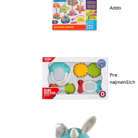
Addo
Pre
najmenších