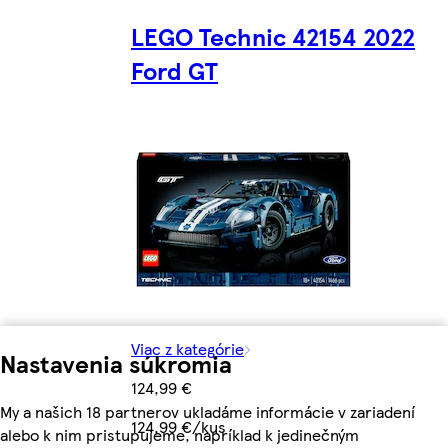
LEGO Technic 42154 2022
Ford GT
Viac z kategórie
Nastavenia súkromia
124,99 €
My a našich 18 partnerov ukladáme informácie v zariadení
124,99 €/kus
alebo k nim pristupujeme, napríklad k jedinečným