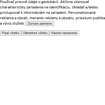
Používať presné údaje o geolokácii. Aktívne skenovať
charakteristiky zariadenia na identifikáciu. Ukladať a/alebo
pristupovať k informáciám na zariadení. Personalizovaná
reklama a obsah, meranie reklamy a obsahu, prieskum publika
a vývoj služieb.
Zoznam partnerov
Prijať všetko
Odmietnuť všetko
Vlastné nastavenie
Potrebujete pomoc?
Cena doručenia
Bezpečnosť pri nákupe
Všeobecné obchodné podmienky
Ochrana súkromia
O nás