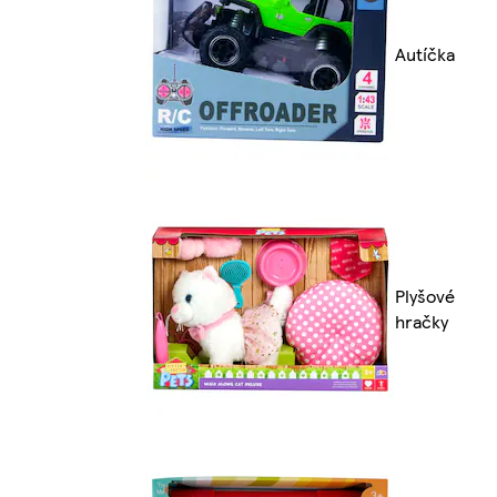
Autíčka
Plyšové
hračky