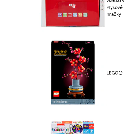
všetko v
Plyšové
hračky
LEGO®