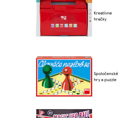
Kreatívne
hračky
Spoločenské
hry a puzzle