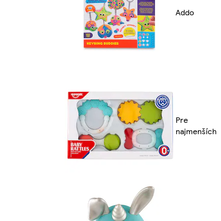
Addo
Pre
najmenších