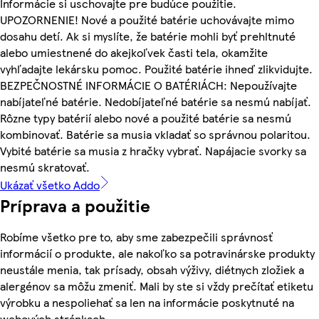
Informácie si uschovajte pre budúce použitie.
UPOZORNENIE! Nové a použité batérie uchovávajte mimo
dosahu detí. Ak si myslíte, že batérie mohli byť prehltnuté
alebo umiestnené do akejkoľvek časti tela, okamžite
vyhľadajte lekársku pomoc. Použité batérie ihneď zlikvidujte.
BEZPEČNOSTNÉ INFORMÁCIE O BATÉRIÁCH: Nepoužívajte
nabíjateľné batérie. Nedobíjateľné batérie sa nesmú nabíjať.
Rôzne typy batérií alebo nové a použité batérie sa nesmú
kombinovať. Batérie sa musia vkladať so správnou polaritou.
Vybité batérie sa musia z hračky vybrať. Napájacie svorky sa
nesmú skratovať.
Ukázať všetko Addo
Príprava a použitie
Robíme všetko pre to, aby sme zabezpečili správnosť
informácií o produkte, ale nakoľko sa potravinárske produkty
neustále menia, tak prísady, obsah výživy, diétnych zložiek a
alergénov sa môžu zmeniť. Mali by ste si vždy prečítať etiketu
výrobku a nespoliehať sa len na informácie poskytnuté na
webových stránkach.