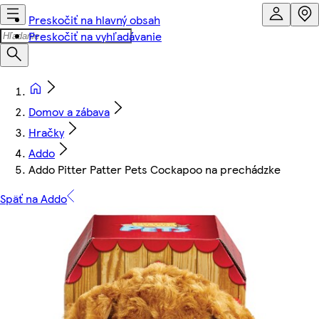
Preskočiť na hlavný obsah
Preskočiť na vyhľadávanie
Domov a zábava
Hračky
Addo
Addo Pitter Patter Pets Cockapoo na prechádzke
Späť na Addo