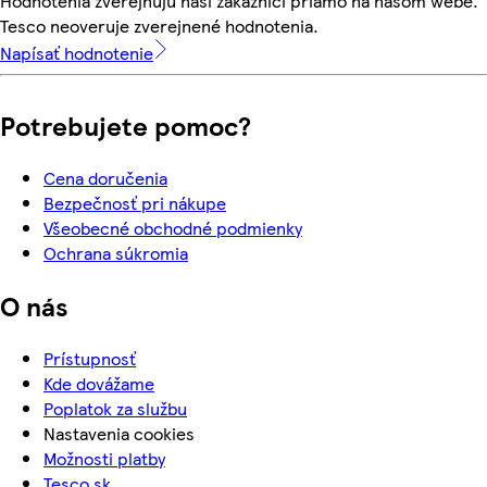
Hodnotenia zverejňujú naši zákazníci priamo na našom webe.
Tesco neoveruje zverejnené hodnotenia.
Napísať hodnotenie
Potrebujete pomoc?
Cena doručenia
Bezpečnosť pri nákupe
Všeobecné obchodné podmienky
Ochrana súkromia
O nás
Prístupnosť
Kde dovážame
Poplatok za službu
Nastavenia cookies
Možnosti platby
Tesco.sk