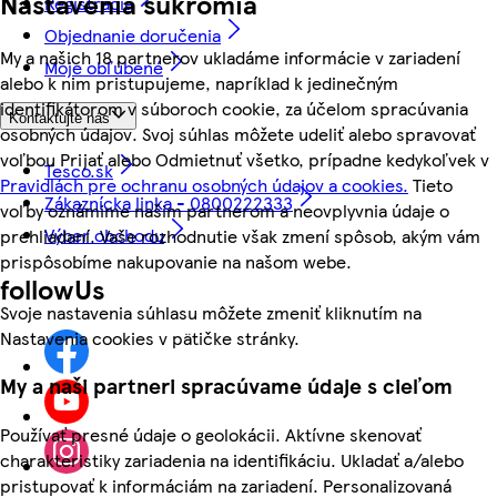
Nastavenia súkromia
Registrácia
Objednanie doručenia
My a našich 18 partnerov ukladáme informácie v zariadení
Moje obľúbené
alebo k nim pristupujeme, napríklad k jedinečným
identifikátorom v súboroch cookie, za účelom spracúvania
Kontaktujte nás
osobných údajov. Svoj súhlas môžete udeliť alebo spravovať
voľbou Prijať alebo Odmietnuť všetko, prípadne kedykoľvek v
Tesco.sk
Pravidlách pre ochranu osobných údajov a cookies.
Tieto
Zákaznícka linka - 0800222333
voľby oznámime našim partnerom a neovplyvnia údaje o
Výber obchodu
prehliadaní. Vaše rozhodnutie však zmení spôsob, akým vám
prispôsobíme nakupovanie na našom webe.
followUs
Svoje nastavenia súhlasu môžete zmeniť kliknutím na
Nastavenia cookies v pätičke stránky.
My a naši partneri spracúvame údaje s cieľom
Používať presné údaje o geolokácii. Aktívne skenovať
charakteristiky zariadenia na identifikáciu. Ukladať a/alebo
pristupovať k informáciám na zariadení. Personalizovaná