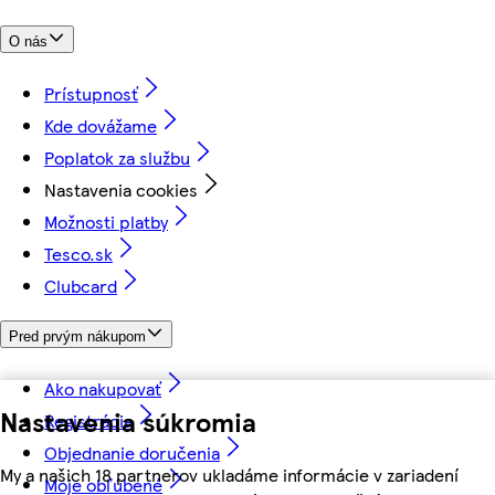
O nás
Prístupnosť
Kde dovážame
Poplatok za službu
Nastavenia cookies
Možnosti platby
Tesco.sk
Clubcard
Pred prvým nákupom
Ako nakupovať
Nastavenia súkromia
Registrácia
Objednanie doručenia
My a našich 18 partnerov ukladáme informácie v zariadení
Moje obľúbené