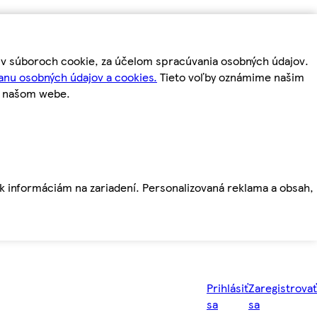
m v súboroch cookie, za účelom spracúvania osobných údajov.
anu osobných údajov a cookies.
Tieto voľby oznámime našim
a našom webe.
ť k informáciám na zariadení. Personalizovaná reklama a obsah,
Prihlásiť
Zaregistrovať
sa
sa