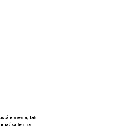
ustále menia, tak
iehať sa len na