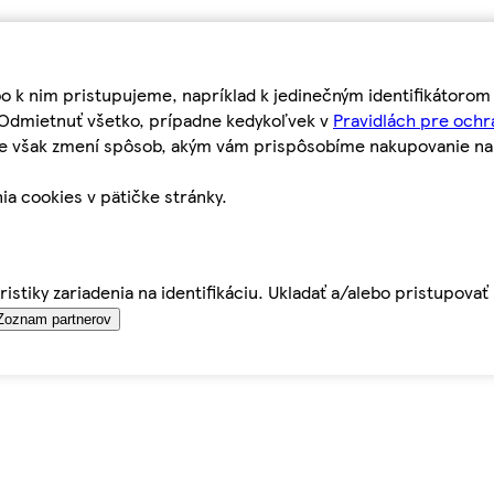
bo k nim pristupujeme, napríklad k jedinečným identifikátoro
o Odmietnuť všetko, prípadne kedykoľvek v
Pravidlách pre ochr
tie však zmení spôsob, akým vám prispôsobíme nakupovanie n
ia cookies v pätičke stránky.
istiky zariadenia na identifikáciu. Ukladať a/alebo pristupova
Zoznam partnerov