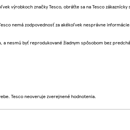
ľvek výrobkoch značky Tesco, obráťte sa na Tesco zákaznícky 
, Tesco nemá zodpovednosť za akékoľvek nesprávne informácie
bu, a nesmú byť reprodukované žiadnym spôsobom bez predch
webe. Tesco neoveruje zverejnené hodnotenia.