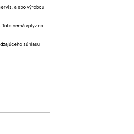
servis, alebo výrobcu
. Toto nemá vplyv na
ádzajúceho súhlasu