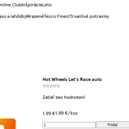
nline Club
Inšpirácie
Leto
so a lahôdky
Mrazené
Tesco Finest
Trvanlivé potraviny
Hot Wheels Let's Race auto
Zatiaľ bez hodnotení
1,99 €/kus
1,99 €
Pridať