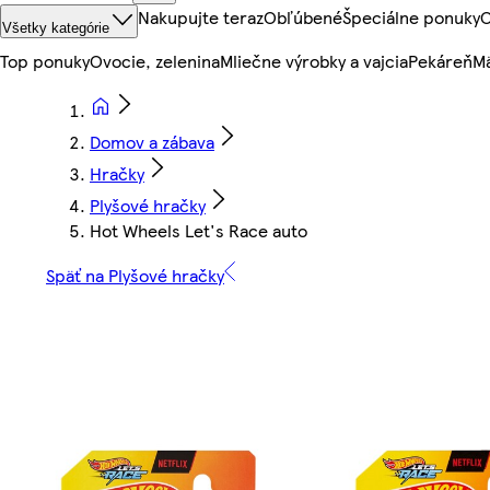
Nakupujte teraz
Obľúbené
Špeciálne ponuky
O
Všetky kategórie
Top ponuky
Ovocie, zelenina
Mliečne výrobky a vajcia
Pekáreň
Mä
Domov a zábava
Hračky
Plyšové hračky
Hot Wheels Let's Race auto
Späť na Plyšové hračky