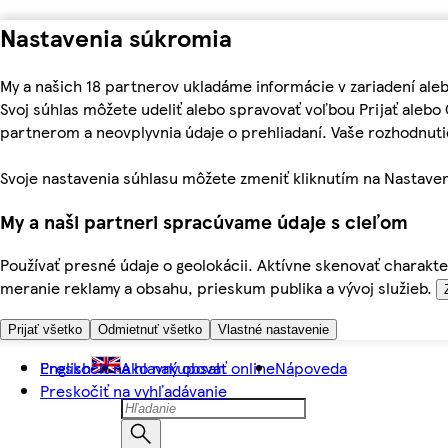
Nastavenia súkromia
My a našich 18 partnerov ukladáme informácie v zariadení ale
Svoj súhlas môžete udeliť alebo spravovať voľbou Prijať aleb
partnerom a neovplyvnia údaje o prehliadaní. Vaše rozhodnu
Svoje nastavenia súhlasu môžete zmeniť kliknutím na Nastaven
My a naši partneri spracúvame údaje s cieľom
Používať presné údaje o geolokácii. Aktívne skenovať charakter
meranie reklamy a obsahu, prieskum publika a vývoj služieb.
Prijať všetko
Odmietnuť všetko
Vlastné nastavenie
Preskočiť na hlavný obsah
English
Ako nakupovať online
Nápoveda
Preskočiť na vyhľadávanie