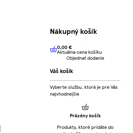
Nákupný košík
0,00 €
Aktuálna cena košíku
0,00 €
Aktuálna cena košíku
Objednať dodanie
Váš košík
Vyberte službu, ktorá je pre Vás
najvhodnejšie
Prázdny košík
Produkty, ktoré pridáte do