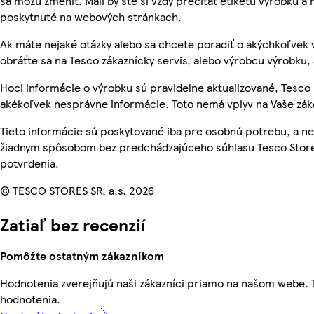
sa môžu zmeniť. Mali by ste si vždy prečítať etiketu výrobku a
poskytnuté na webových stránkach.
Ak máte nejaké otázky alebo sa chcete poradiť o akýchkoľvek
obráťte sa na Tesco zákaznícky servis, alebo výrobcu výrobku, 
Hoci informácie o výrobku sú pravidelne aktualizované, Tesc
akékoľvek nesprávne informácie. Toto nemá vplyv na Vaše zá
Tieto informácie sú poskytované iba pre osobnú potrebu, a 
žiadnym spôsobom bez predchádzajúceho súhlasu Tesco Stores
potvrdenia.
© TESCO STORES SR, a.s. 2026
Zatiaľ bez recenzií
Pomôžte ostatným zákazníkom
Hodnotenia zverejňujú naši zákazníci priamo na našom webe.
hodnotenia.