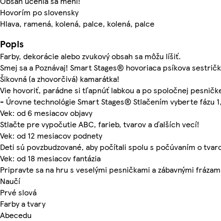
Obsah učenia sa mení!
Hovorím po slovensky
Hlava, ramená, kolená, palce, kolená, palce
Popis
Farby, dekorácie alebo zvukový obsah sa môžu líšiť.
Smej sa a Poznávaj! Smart Stages® hovoriaca psíkova sestrič
Šikovná (a zhovorčivá) kamarátka!
Vie hovoriť, parádne si tľapnúť labkou a po spoločnej pesničke 
- Úrovne technológie Smart Stages® Stlačením vyberte fázu 1,
Vek: od 6 mesiacov objavy
Stlačte pre vypočutie ABC, farieb, tvarov a ďalších vecí!
Vek: od 12 mesiacov podnety
Deti sú povzbudzované, aby počítali spolu s počúvaním o tvar
Vek: od 18 mesiacov fantázia
Pripravte sa na hru s veselými pesničkami a zábavnými frázam
Naučí
Prvé slová
Farby a tvary
Abecedu