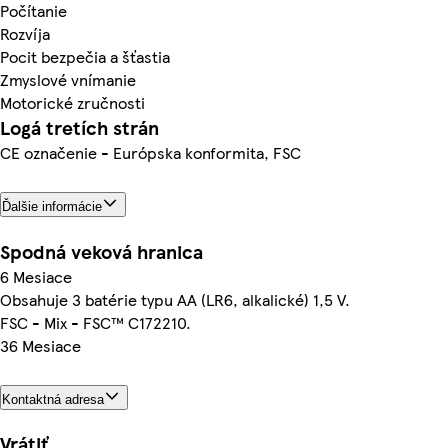
Počítanie
Rozvíja
Pocit bezpečia a šťastia
Zmyslové vnímanie
Motorické zručnosti
Logá tretích strán
CE označenie - Európska konformita, FSC
Ďalšie informácie
Spodná veková hranica
6 Mesiace
Obsahuje 3 batérie typu AA (LR6, alkalické) 1,5 V.
FSC - Mix - FSC™ C172210.
36 Mesiace
Kontaktná adresa
Vrátiť