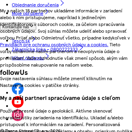
Objednanie doručenia
My a našich 18 partnerov ukladáme informácie v zariadení
Moje obľúbené
alebo k nim pristupujeme, napríklad k jedinečným
identifikátorom v súboroch cookie, za účelom spracúvania
Kontaktujte nás
osobných údajov. Svoj súhlas môžete udeliť alebo spravovať
voľbou Prijať alebo Odmietnuť všetko, prípadne kedykoľvek v
Tesco.sk
Pravidlách pre ochranu osobných údajov a cookies.
Tieto
Zákaznícka linka - 0800222333
voľby oznámime našim partnerom a neovplyvnia údaje o
Výber obchodu
prehliadaní. Vaše rozhodnutie však zmení spôsob, akým vám
prispôsobíme nakupovanie na našom webe.
followUs
Svoje nastavenia súhlasu môžete zmeniť kliknutím na
Nastavenia cookies v pätičke stránky.
My a naši partneri spracúvame údaje s cieľom
Používať presné údaje o geolokácii. Aktívne skenovať
charakteristiky zariadenia na identifikáciu. Ukladať a/alebo
pristupovať k informáciám na zariadení. Personalizovaná
©
Tesco Stores SR, a.s. 2026
reklama a obsah, meranie reklamy a obsahu, prieskum publika