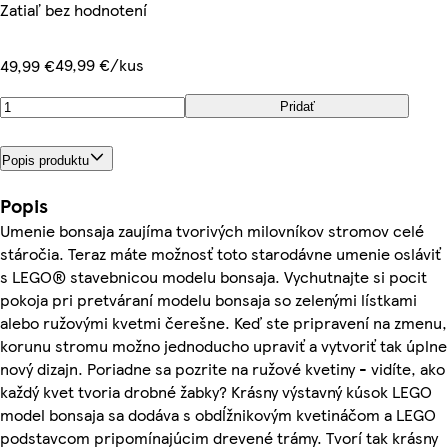
Zatiaľ bez hodnotení
49,99 €/kus
49,99 €
Pridať
Popis produktu
Popis
Umenie bonsaja zaujíma tvorivých milovníkov stromov celé
stáročia. Teraz máte možnosť toto starodávne umenie osláviť
s LEGO® stavebnicou modelu bonsaja. Vychutnajte si pocit
pokoja pri pretváraní modelu bonsaja so zelenými lístkami
alebo ružovými kvetmi čerešne. Keď ste pripravení na zmenu,
korunu stromu možno jednoducho upraviť a vytvoriť tak úplne
nový dizajn. Poriadne sa pozrite na ružové kvetiny - vidíte, ako
každý kvet tvoria drobné žabky? Krásny výstavný kúsok LEGO
model bonsaja sa dodáva s obdĺžnikovým kvetináčom a LEGO
podstavcom pripomínajúcim drevené trámy. Tvorí tak krásny