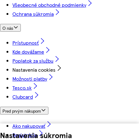
Všeobecné obchodné podmienky
Ochrana súkromia
O nás
Prístupnosť
Kde dovážame
Poplatok za službu
Nastavenia cookies
Možnosti platby
Tesco.sk
Clubcard
Pred prvým nákupom
Ako nakupovať
Nastavenia súkromia
Registrácia