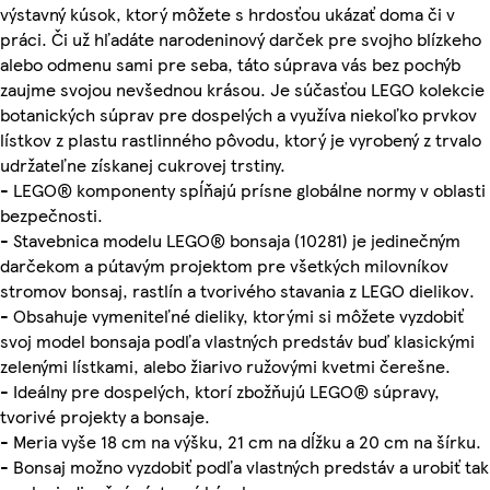
výstavný kúsok, ktorý môžete s hrdosťou ukázať doma či v
práci. Či už hľadáte narodeninový darček pre svojho blízkeho
alebo odmenu sami pre seba, táto súprava vás bez pochýb
zaujme svojou nevšednou krásou. Je súčasťou LEGO kolekcie
botanických súprav pre dospelých a využíva niekoľko prvkov
lístkov z plastu rastlinného pôvodu, ktorý je vyrobený z trvalo
udržateľne získanej cukrovej trstiny.
- LEGO® komponenty spĺňajú prísne globálne normy v oblasti
bezpečnosti.
- Stavebnica modelu LEGO® bonsaja (10281) je jedinečným
darčekom a pútavým projektom pre všetkých milovníkov
stromov bonsaj, rastlín a tvorivého stavania z LEGO dielikov.
- Obsahuje vymeniteľné dieliky, ktorými si môžete vyzdobiť
svoj model bonsaja podľa vlastných predstáv buď klasickými
zelenými lístkami, alebo žiarivo ružovými kvetmi čerešne.
- Ideálny pre dospelých, ktorí zbožňujú LEGO® súpravy,
tvorivé projekty a bonsaje.
- Meria vyše 18 cm na výšku, 21 cm na dĺžku a 20 cm na šírku.
- Bonsaj možno vyzdobiť podľa vlastných predstáv a urobiť tak