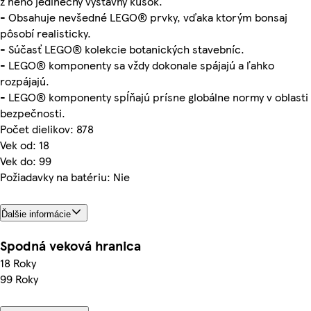
z neho jedinečný výstavný kúsok.
- Obsahuje nevšedné LEGO® prvky, vďaka ktorým bonsaj
pôsobí realisticky.
- Súčasť LEGO® kolekcie botanických stavebníc.
- LEGO® komponenty sa vždy dokonale spájajú a ľahko
rozpájajú.
- LEGO® komponenty spĺňajú prísne globálne normy v oblasti
bezpečnosti.
Počet dielikov: 878
Vek od: 18
Vek do: 99
Požiadavky na batériu: Nie
Ďalšie informácie
Spodná veková hranica
18 Roky
99 Roky