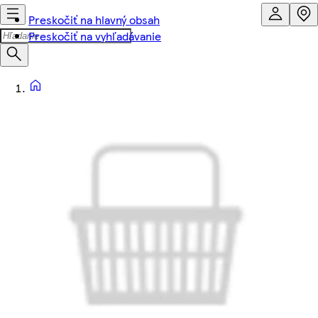
Preskočiť na hlavný obsah
Preskočiť na vyhľadávanie