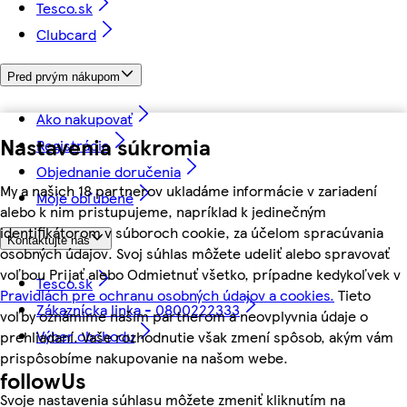
Tesco.sk
Clubcard
Pred prvým nákupom
Ako nakupovať
Nastavenia súkromia
Registrácia
Objednanie doručenia
My a našich 18 partnerov ukladáme informácie v zariadení
Moje obľúbené
alebo k nim pristupujeme, napríklad k jedinečným
identifikátorom v súboroch cookie, za účelom spracúvania
Kontaktujte nás
osobných údajov. Svoj súhlas môžete udeliť alebo spravovať
voľbou Prijať alebo Odmietnuť všetko, prípadne kedykoľvek v
Tesco.sk
Pravidlách pre ochranu osobných údajov a cookies.
Tieto
Zákaznícka linka - 0800222333
voľby oznámime našim partnerom a neovplyvnia údaje o
Výber obchodu
prehliadaní. Vaše rozhodnutie však zmení spôsob, akým vám
prispôsobíme nakupovanie na našom webe.
followUs
Svoje nastavenia súhlasu môžete zmeniť kliknutím na