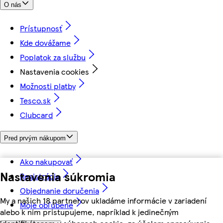
O nás
Prístupnosť
Kde dovážame
Poplatok za službu
Nastavenia cookies
Možnosti platby
Tesco.sk
Clubcard
Pred prvým nákupom
Ako nakupovať
Nastavenia súkromia
Registrácia
Objednanie doručenia
My a našich 18 partnerov ukladáme informácie v zariadení
Moje obľúbené
alebo k nim pristupujeme, napríklad k jedinečným