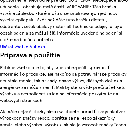
udusenia - obsahuje malé časti. VAROVANIE: Táto hračka
vytvára záblesky, ktoré môžu u senzibilizovaných jedincov
vyvolať epilepsiu. Skôr než dáte túto hračku dieťaťu,
odstráňte všetok obalový materiál! Technické údaje, farby a
obsah balenia sa môžu líšiť. Informácie uvedené na balení si
uložte na budúcu potrebu.
Ukázať všetko Autíčka
Príprava a použitie
Robíme všetko pre to, aby sme zabezpečili správnosť
informácií o produkte, ale nakoľko sa potravinárske produkty
neustále menia, tak prísady, obsah výživy, diétnych zložiek a
alergénov sa môžu zmeniť. Mali by ste si vždy prečítať etiketu
výrobku a nespoliehať sa len na informácie poskytnuté na
webových stránkach.
Ak máte nejaké otázky alebo sa chcete poradiť o akýchkoľvek
výrobkoch značky Tesco, obráťte sa na Tesco zákaznícky
servis, alebo výrobcu výrobku, ak nie je výrobok značky Tesco.