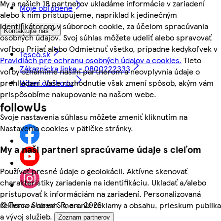
My a našich 18 partnerov ukladáme informácie v zariadení
Moje obľúbené
alebo k nim pristupujeme, napríklad k jedinečným
identifikátorom v súboroch cookie, za účelom spracúvania
Kontaktujte nás
osobných údajov. Svoj súhlas môžete udeliť alebo spravovať
voľbou Prijať alebo Odmietnuť všetko, prípadne kedykoľvek v
Tesco.sk
Pravidlách pre ochranu osobných údajov a cookies.
Tieto
Zákaznícka linka - 0800222333
voľby oznámime našim partnerom a neovplyvnia údaje o
prehliadaní. Vaše rozhodnutie však zmení spôsob, akým vám
Výber obchodu
prispôsobíme nakupovanie na našom webe.
followUs
Svoje nastavenia súhlasu môžete zmeniť kliknutím na
Nastavenia cookies v pätičke stránky.
My a naši partneri spracúvame údaje s cieľom
Používať presné údaje o geolokácii. Aktívne skenovať
charakteristiky zariadenia na identifikáciu. Ukladať a/alebo
pristupovať k informáciám na zariadení. Personalizovaná
©
Tesco Stores SR, a.s. 2026
reklama a obsah, meranie reklamy a obsahu, prieskum publika
a vývoj služieb.
Zoznam partnerov