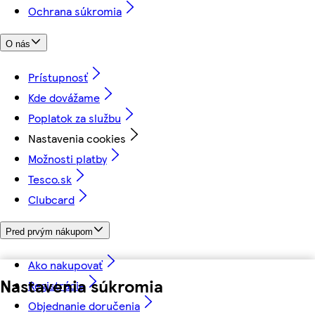
Ochrana súkromia
O nás
Prístupnosť
Kde dovážame
Poplatok za službu
Nastavenia cookies
Možnosti platby
Tesco.sk
Clubcard
Pred prvým nákupom
Ako nakupovať
Nastavenia súkromia
Registrácia
Objednanie doručenia