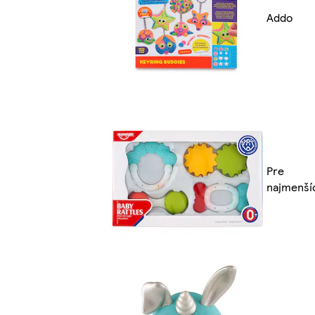
Addo
Pre
najmenší