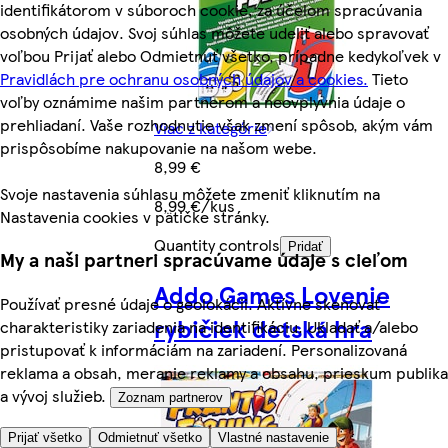
identifikátorom v súboroch cookie, za účelom spracúvania
osobných údajov. Svoj súhlas môžete udeliť alebo spravovať
voľbou Prijať alebo Odmietnuť všetko, prípadne kedykoľvek v
Pravidlách pre ochranu osobných údajov a cookies.
Tieto
voľby oznámime našim partnerom a neovplyvnia údaje o
prehliadaní. Vaše rozhodnutie však zmení spôsob, akým vám
Viac z kategórie
prispôsobíme nakupovanie na našom webe.
8,99 €
Svoje nastavenia súhlasu môžete zmeniť kliknutím na
8,99 €/kus
Nastavenia cookies v pätičke stránky.
Quantity controls
Pridať
My a naši partneri spracúvame údaje s cieľom
Addo Games Lovenie
Používať presné údaje o geolokácii. Aktívne skenovať
rybičiek detská hra
charakteristiky zariadenia na identifikáciu. Ukladať a/alebo
pristupovať k informáciám na zariadení. Personalizovaná
reklama a obsah, meranie reklamy a obsahu, prieskum publika
a vývoj služieb.
Zoznam partnerov
Prijať všetko
Odmietnuť všetko
Vlastné nastavenie