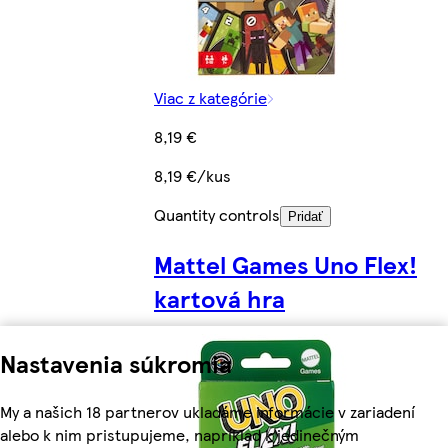
Viac z kategórie
8,19 €
8,19 €/kus
Quantity controls
Pridať
Mattel Games Uno Flex!
kartová hra
Nastavenia súkromia
My a našich 18 partnerov ukladáme informácie v zariadení
alebo k nim pristupujeme, napríklad k jedinečným