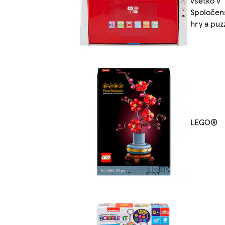
všetko v
Spoločen
hry a puz
LEGO®