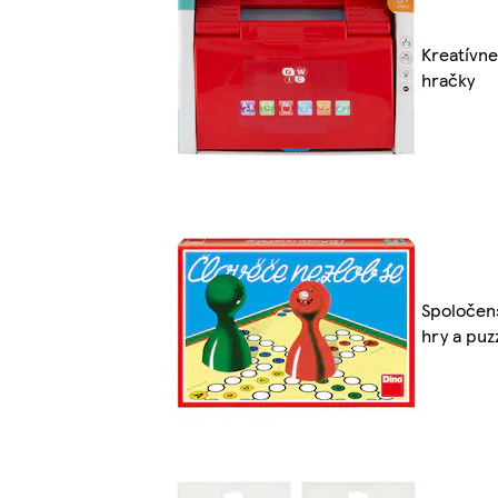
Kreatívne
hračky
Spoločen
hry a puz