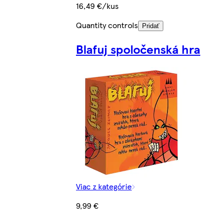
16,49 €/kus
Quantity controls
Pridať
Blafuj spoločenská hra
Viac z kategórie
9,99 €