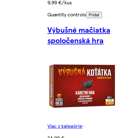
9,99 €/kus
Quantity controls
Pridať
Výbušné mačiatka
spoločenská hra
Viac z kategórie
24,99 €