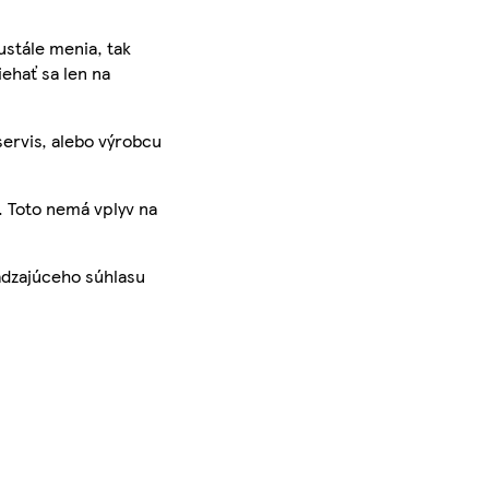
ustále menia, tak
iehať sa len na
servis, alebo výrobcu
. Toto nemá vplyv na
ádzajúceho súhlasu