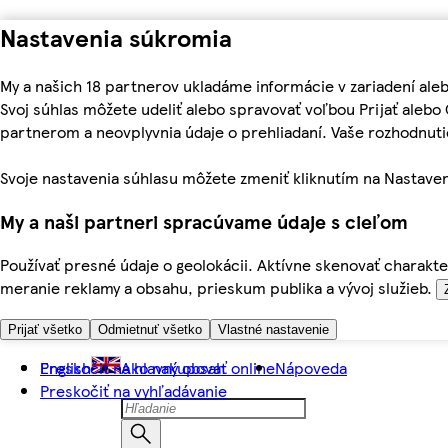
Nastavenia súkromia
My a našich 18 partnerov ukladáme informácie v zariadení ale
Svoj súhlas môžete udeliť alebo spravovať voľbou Prijať aleb
partnerom a neovplyvnia údaje o prehliadaní. Vaše rozhodnu
Svoje nastavenia súhlasu môžete zmeniť kliknutím na Nastaven
My a naši partneri spracúvame údaje s cieľom
Používať presné údaje o geolokácii. Aktívne skenovať charakter
meranie reklamy a obsahu, prieskum publika a vývoj služieb.
Prijať všetko
Odmietnuť všetko
Vlastné nastavenie
Preskočiť na hlavný obsah
English
Ako nakupovať online
Nápoveda
Preskočiť na vyhľadávanie