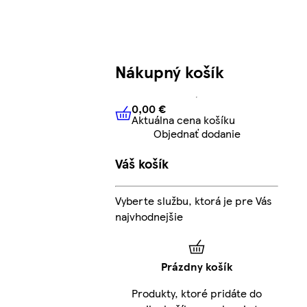
Nákupný košík
0,00 €
Aktuálna cena košíku
0,00 €
Aktuálna cena košíku
Objednať dodanie
Váš košík
Vyberte službu, ktorá je pre Vás
najvhodnejšie
Prázdny košík
Produkty, ktoré pridáte do