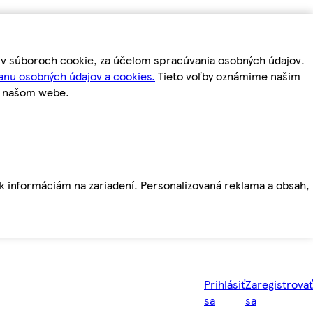
m v súboroch cookie, za účelom spracúvania osobných údajov.
anu osobných údajov a cookies.
Tieto voľby oznámime našim
a našom webe.
ť k informáciám na zariadení. Personalizovaná reklama a obsah,
Prihlásiť
Zaregistrovať
sa
sa