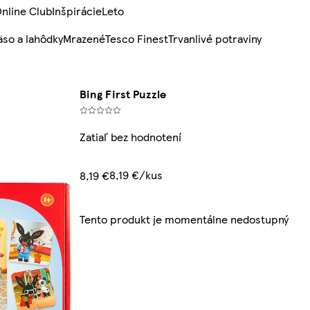
nline Club
Inšpirácie
Leto
so a lahôdky
Mrazené
Tesco Finest
Trvanlivé potraviny
Bing First Puzzle
Zatiaľ bez hodnotení
8,19 €/kus
8,19 €
Tento produkt je momentálne nedostupný