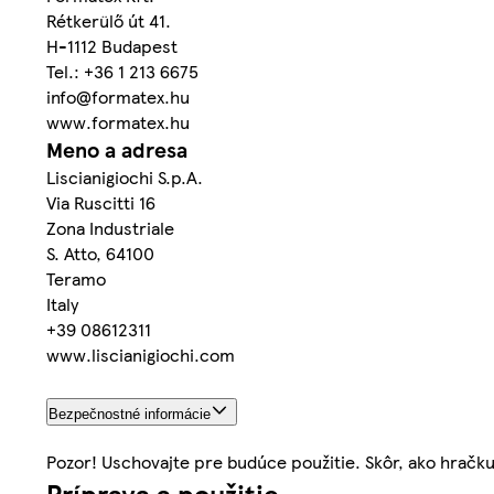
Rétkerülő út 41.
H-1112 Budapest
Tel.: +36 1 213 6675
info@formatex.hu
www.formatex.hu
Meno a adresa
Liscianigiochi S.p.A.
Via Ruscitti 16
Zona Industriale
S. Atto, 64100
Teramo
Italy
+39 08612311
www.liscianigiochi.com
Bezpečnostné informácie
Pozor! Uschovajte pre budúce použitie. Skôr, ako hračku
Príprava a použitie