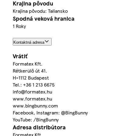
Krajina pôvodu
Krajina pôvodu: Taliansko
Spodná veková hranica
1 Roky
Kontaktná adresa
Vrátiť
Formatex Kft.
Rétkerülő út 41.
H-1112 Budapest
Tel.: +36 1 213 6675
info@formatex.hu
www.formatex.hu
www.bingbunny.com
Facebook, Instagram: @BingBunny
YouTube: /BingBunny
Adresa distribútora
Formatex Kft.