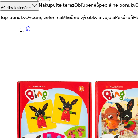
Nakupujte teraz
Obľúbené
Špeciálne ponuky
O
Všetky kategórie
Top ponuky
Ovocie, zelenina
Mliečne výrobky a vajcia
Pekáreň
Mä