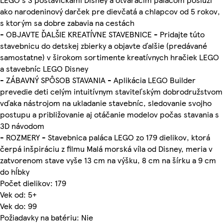
ako narodeninový darček pre dievčatá a chlapcov od 5 rokov,
s ktorým sa dobre zabavia na cestách
- OBJAVTE ĎALŠIE KREATÍVNE STAVEBNICE - Pridajte túto
stavebnicu do detskej zbierky a objavte ďalšie (predávané
samostatne) v širokom sortimente kreatívnych hračiek LEGO
a stavebníc LEGO Disney
- ZÁBAVNÝ SPÔSOB STAVANIA - Aplikácia LEGO Builder
prevedie deti celým intuitívnym staviteľským dobrodružstvom
vďaka nástrojom na ukladanie stavebníc, sledovanie svojho
postupu a približovanie aj otáčanie modelov počas stavania s
3D návodom
- ROZMERY - Stavebnica paláca LEGO zo 179 dielikov, ktorá
čerpá inšpiráciu z filmu Malá morská víla od Disney, meria v
zatvorenom stave vyše 13 cm na výšku, 8 cm na šírku a 9 cm
do hĺbky
Počet dielikov: 179
Vek od: 5+
Vek do: 99
Požiadavky na batériu: Nie