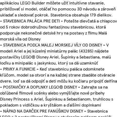
aplikáciou LEGO Builder môžete užiť intuitívne stavanie,
približovať si model, otáčať ho pomocou 3D návodu a zároveň
ukladať a sledovať pokrok. Stavebnica obsahuje 179 dielikov.
- STAVEBNICA PALÁCA PRE DETI - Potešte dievčatá a chlapcov
od 5 rokov dobrodružnou fantazijnou stavebnicou, ktorá
podporuje nekonečné detské hry na postavy z filmu Malá
morská víla od Disney
- STAVEBNICA PODĽA MALEJ MORSKEJ VÍLY OD DISNEY - V
modeli Ariel a jej kúzelný miniatúrny palác (43285) nájdete
postavičky LEGO® Disney Ariel, Šupinky a Sebastiana, malú
loďku a minipalác s jaskynkou, ktorý sa dá uzamknúť
- PRVKY A FUNKCIE - Keď stavebnicu paláca odomknete
kľúčom, model sa otvorí a na každej strane zbadáte otváracie
dvere, loď sa dá odpojiť a deti môžu ku kočiaru pripojiť delfína
- POSTAVIČKY A DOPLNKY LEGO® DISNEY - Zahrajte sa na
obľúbené filmové scénky alebo vymýšľajte nové príbehy
Disney Princess s Ariel, Šupinkou a Sebastianom, truhlicou s
pokladom s vidličkou a kryštálom a ďalšími doplnkami
- NÁPAD NA DARČEK PRE FANÚŠIKOV DISNEY - Stavebnica
LEGO s 3 postavičkami Disney a otváracím palácom poslúži