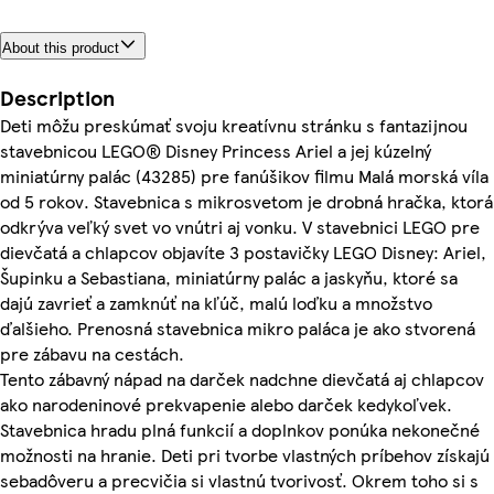
About this product
Description
Deti môžu preskúmať svoju kreatívnu stránku s fantazijnou
stavebnicou LEGO® Disney Princess Ariel a jej kúzelný
miniatúrny palác (43285) pre fanúšikov filmu Malá morská víla
od 5 rokov. Stavebnica s mikrosvetom je drobná hračka, ktorá
odkrýva veľký svet vo vnútri aj vonku. V stavebnici LEGO pre
dievčatá a chlapcov objavíte 3 postavičky LEGO Disney: Ariel,
Šupinku a Sebastiana, miniatúrny palác a jaskyňu, ktoré sa
dajú zavrieť a zamknúť na kľúč, malú loďku a množstvo
ďalšieho. Prenosná stavebnica mikro paláca je ako stvorená
pre zábavu na cestách.
Tento zábavný nápad na darček nadchne dievčatá aj chlapcov
ako narodeninové prekvapenie alebo darček kedykoľvek.
Stavebnica hradu plná funkcií a doplnkov ponúka nekonečné
možnosti na hranie. Deti pri tvorbe vlastných príbehov získajú
sebadôveru a precvičia si vlastnú tvorivosť. Okrem toho si s