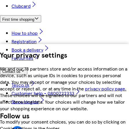
Clubcard
First time shopping
How to shop
Registration
Book a delivery
Your privacy settings
Favourites
We and our 18 partners store and/or access information on a
Contact us
device, such as unique IDs in cookies to process personal
data. You may accept or manage your choices by selecting
Tesco.sk
accept or reject all, or at any time in the
privacy policy page.
Customer help - 0800222333
These choices will be signalled to our partners and will not
Store locator
affect browsing data. Your choices will change how we tailor
your shopping experience on our website.
Follow us
To modify your consent choices, you can do so by clicking on
Cookie settings in the footer.