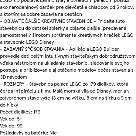
ako narodeninový darček pre dievčatá a chlapcov od 5 rokov,
s ktorým sa dobre zabavia na cestách
- OBJAVTE ĎALŠIE KREATÍVNE STAVEBNICE - Pridajte túto
stavebnicu do detskej zbierky a objavte ďalšie (predávané
samostatne) v širokom sortimente kreatívnych hračiek LEGO
a stavebníc LEGO Disney
- ZÁBAVNÝ SPÔSOB STAVANIA - Aplikácia LEGO Builder
prevedie deti celým intuitívnym staviteľským dobrodružstvom
vďaka nástrojom na ukladanie stavebníc, sledovanie svojho
postupu a približovanie aj otáčanie modelov počas stavania s
3D návodom
- ROZMERY - Stavebnica paláca LEGO zo 179 dielikov, ktorá
čerpá inšpiráciu z filmu Malá morská víla od Disney, meria v
zatvorenom stave vyše 13 cm na výšku, 8 cm na šírku a 9 cm
do hĺbky
Počet dielikov: 179
Vek od: 5+
Vek do: 99
Požiadavky na batériu: Nie