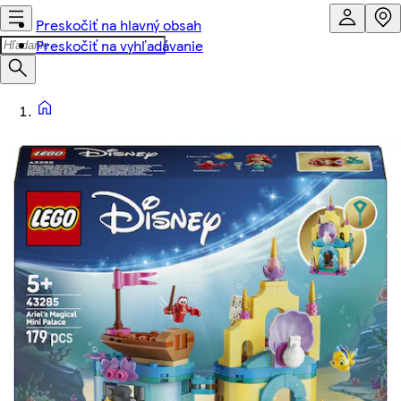
Preskočiť na hlavný obsah
Preskočiť na vyhľadávanie