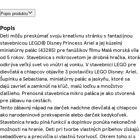
Popis produktu
Popis
Deti môžu preskúmať svoju kreatívnu stránku s fantazijnou
stavebnicou LEGO® Disney Princess Ariel a jej kúzelný
miniatúrny palác (43285) pre fanúšikov filmu Malá morská víla
od 5 rokov. Stavebnica s mikrosvetom je drobná hračka, ktorá
odkrýva veľký svet vo vnútri aj vonku. V stavebnici LEGO pre
dievčatá a chlapcov objavíte 3 postavičky LEGO Disney: Ariel,
Šupinku a Sebastiana, miniatúrny palác a jaskyňu, ktoré sa
dajú zavrieť a zamknúť na kľúč, malú loďku a množstvo
ďalšieho. Prenosná stavebnica mikro paláca je ako stvorená
pre zábavu na cestách.
Tento zábavný nápad na darček nadchne dievčatá aj chlapcov
ako narodeninové prekvapenie alebo darček kedykoľvek.
Stavebnica hradu plná funkcií a doplnkov ponúka nekonečné
možnosti na hranie. Deti pri tvorbe vlastných príbehov získajú
sebadôveru a precvičia si vlastnú tvorivosť. Okrem toho si s