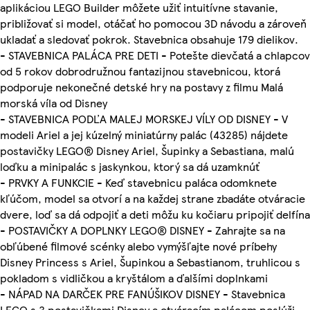
aplikáciou LEGO Builder môžete užiť intuitívne stavanie,
približovať si model, otáčať ho pomocou 3D návodu a zároveň
ukladať a sledovať pokrok. Stavebnica obsahuje 179 dielikov.
- STAVEBNICA PALÁCA PRE DETI - Potešte dievčatá a chlapcov
od 5 rokov dobrodružnou fantazijnou stavebnicou, ktorá
podporuje nekonečné detské hry na postavy z filmu Malá
morská víla od Disney
- STAVEBNICA PODĽA MALEJ MORSKEJ VÍLY OD DISNEY - V
modeli Ariel a jej kúzelný miniatúrny palác (43285) nájdete
postavičky LEGO® Disney Ariel, Šupinky a Sebastiana, malú
loďku a minipalác s jaskynkou, ktorý sa dá uzamknúť
- PRVKY A FUNKCIE - Keď stavebnicu paláca odomknete
kľúčom, model sa otvorí a na každej strane zbadáte otváracie
dvere, loď sa dá odpojiť a deti môžu ku kočiaru pripojiť delfína
- POSTAVIČKY A DOPLNKY LEGO® DISNEY - Zahrajte sa na
obľúbené filmové scénky alebo vymýšľajte nové príbehy
Disney Princess s Ariel, Šupinkou a Sebastianom, truhlicou s
pokladom s vidličkou a kryštálom a ďalšími doplnkami
- NÁPAD NA DARČEK PRE FANÚŠIKOV DISNEY - Stavebnica
LEGO s 3 postavičkami Disney a otváracím palácom poslúži