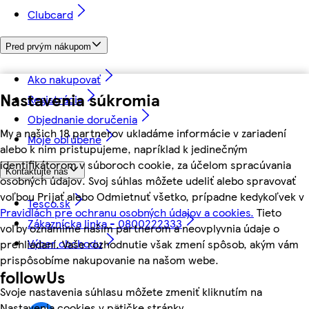
Clubcard
Pred prvým nákupom
Ako nakupovať
Nastavenia súkromia
Registrácia
Objednanie doručenia
My a našich 18 partnerov ukladáme informácie v zariadení
Moje obľúbené
alebo k nim pristupujeme, napríklad k jedinečným
identifikátorom v súboroch cookie, za účelom spracúvania
Kontaktujte nás
osobných údajov. Svoj súhlas môžete udeliť alebo spravovať
voľbou Prijať alebo Odmietnuť všetko, prípadne kedykoľvek v
Tesco.sk
Pravidlách pre ochranu osobných údajov a cookies.
Tieto
Zákaznícka linka - 0800222333
voľby oznámime našim partnerom a neovplyvnia údaje o
Výber obchodu
prehliadaní. Vaše rozhodnutie však zmení spôsob, akým vám
prispôsobíme nakupovanie na našom webe.
followUs
Svoje nastavenia súhlasu môžete zmeniť kliknutím na
Nastavenia cookies v pätičke stránky.