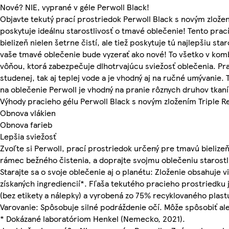
Nové? NIE, vyprané v géle Perwoll Black!
Objavte tekutý prací prostriedok Perwoll Black s novým zlože
poskytuje ideálnu starostlivosť o tmavé oblečenie! Tento prac
bielizeň nielen šetrne čistí, ale tiež poskytuje tú najlepšiu star
vaše tmavé oblečenie bude vyzerať ako nové! To všetko v komb
vôňou, ktorá zabezpečuje dlhotrvajúcu sviežosť oblečenia. Prac
studenej, tak aj teplej vode a je vhodný aj na ručné umývanie.
na oblečenie Perwoll je vhodný na pranie rôznych druhov tkaní
Výhody pracieho gélu Perwoll Black s novým zložením Triple 
Obnova vlákien
Obnova farieb
Lepšia sviežosť
Zvoľte si Perwoll, prací prostriedok určený pre tmavú bielize
rámec bežného čistenia, a doprajte svojmu oblečeniu starostliv
Starajte sa o svoje oblečenie aj o planétu: Zloženie obsahuje 
získaných ingrediencií*. Fľaša tekutého pracieho prostriedku
(bez etikety a nálepky) a vyrobená zo 75% recyklovaného plast
Varovanie: Spôsobuje silné podráždenie očí. Môže spôsobiť ale
* Dokázané laboratóriom Henkel (Nemecko, 2021).