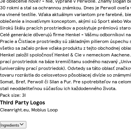
Je oblečenie nové? - Nie, vyprané v Perwolle. Známy slogan b
30 rokmi a stal sa ochrannou známkou. Dnes je Perwoll oveľa v
na vlnené textílie. Vďaka aktuálnym variantom pre farebné, bi
oblečenie a inovatívnym konceptom, akými sú Sport alebo Woo
širokú škálu pracích prostriedkov a poskytuje prémiovú staros
Celé generácie dôverujú firme Henkel - Vášmu odborníkovi na 
Pracie a Čistiace prostriedky sú základným pilierom úspechu 
všetko sa začalo práve vďaka produktu z tejto obchodnej oblast
Henkel založil spoločnosť Henkel & Cie v nemeckom Aachene
prací prostriedok na báze kremičitanu sodného nazvaný „Uni
(univerzálny prací prostriedok). Odvtedy sa táto oblasť znač
tovaru rozrástla do celosvetovo pôsobiacej divízie so známymi
Somat, Bref, Perwoll či Silan a Pur. Pre spotrebiteľov na celo
stali neoddeliteľnou súčasťou ich každodenného života.
Pack size: 3l
Third Party Logos
Cleanright.eu, Mobius Loop
Ingredients