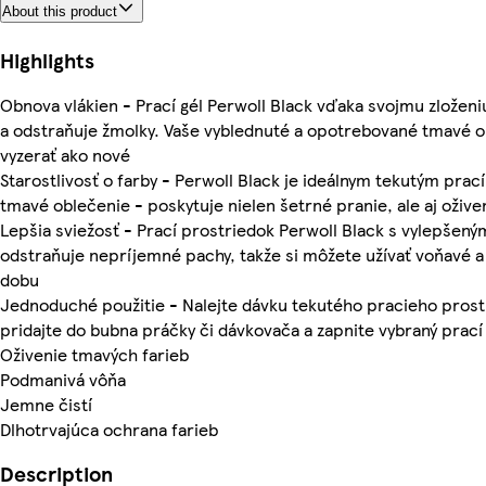
About this product
Highlights
Obnova vlákien - Prací gél Perwoll Black vďaka svojmu zloženi
a odstraňuje žmolky. Vaše vyblednuté a opotrebované tmavé o
vyzerať ako nové
Starostlivosť o farby - Perwoll Black je ideálnym tekutým pr
tmavé oblečenie - poskytuje nielen šetrné pranie, ale aj ožive
Lepšia sviežosť - Prací prostriedok Perwoll Black s vylepšený
odstraňuje nepríjemné pachy, takže si môžete užívať voňavé a
dobu
Jednoduché použitie - Nalejte dávku tekutého pracieho prostr
pridajte do bubna práčky či dávkovača a zapnite vybraný prací
Oživenie tmavých farieb
Podmanivá vôňa
Jemne čistí
Dlhotrvajúca ochrana farieb
Description