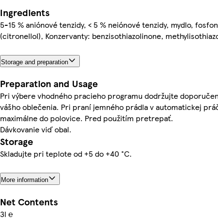
Ingredients
5-15 % aniónové tenzidy, < 5 % neiónové tenzidy, mydlo, fosfo
(citronellol), Konzervanty: benzisothiazolinone, methylisothiaz
Storage and preparation
Preparation and Usage
Pri výbere vhodného pracieho programu dodržujte doporučen
vášho oblečenia. Pri praní jemného prádla v automatickej pr
maximálne do polovice. Pred použitím pretrepať.
Dávkovanie viď obal.
Storage
Skladujte pri teplote od +5 do +40 °C.
More information
Net Contents
3l ℮