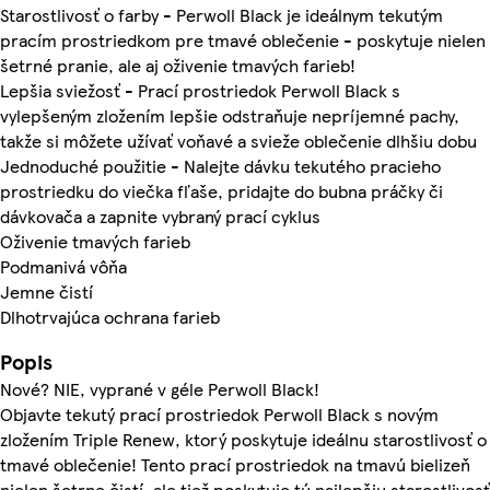
Starostlivosť o farby - Perwoll Black je ideálnym tekutým
pracím prostriedkom pre tmavé oblečenie - poskytuje nielen
šetrné pranie, ale aj oživenie tmavých farieb!
Lepšia sviežosť - Prací prostriedok Perwoll Black s
vylepšeným zložením lepšie odstraňuje nepríjemné pachy,
takže si môžete užívať voňavé a svieže oblečenie dlhšiu dobu
Jednoduché použitie - Nalejte dávku tekutého pracieho
prostriedku do viečka fľaše, pridajte do bubna práčky či
dávkovača a zapnite vybraný prací cyklus
Oživenie tmavých farieb
Podmanivá vôňa
Jemne čistí
Dlhotrvajúca ochrana farieb
Popis
Nové? NIE, vyprané v géle Perwoll Black!
Objavte tekutý prací prostriedok Perwoll Black s novým
zložením Triple Renew, ktorý poskytuje ideálnu starostlivosť o
tmavé oblečenie! Tento prací prostriedok na tmavú bielizeň
nielen šetrne čistí, ale tiež poskytuje tú najlepšiu starostlivosť