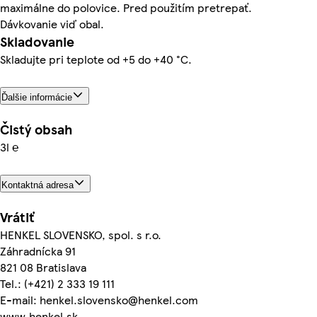
maximálne do polovice. Pred použitím pretrepať.
Dávkovanie viď obal.
Skladovanie
Skladujte pri teplote od +5 do +40 °C.
Ďalšie informácie
Čistý obsah
3l ℮
Kontaktná adresa
Vrátiť
HENKEL SLOVENSKO, spol. s r.o.
Záhradnícka 91
821 08 Bratislava
Tel.: (+421) 2 333 19 111
E-mail: henkel.slovensko@henkel.com
www.henkel.sk