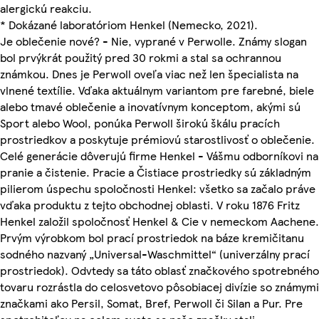
alergickú reakciu.
* Dokázané laboratóriom Henkel (Nemecko, 2021).
Je oblečenie nové? - Nie, vyprané v Perwolle. Známy slogan
bol prvýkrát použitý pred 30 rokmi a stal sa ochrannou
známkou. Dnes je Perwoll oveľa viac než len špecialista na
vlnené textílie. Vďaka aktuálnym variantom pre farebné, biele
alebo tmavé oblečenie a inovatívnym konceptom, akými sú
Sport alebo Wool, ponúka Perwoll širokú škálu pracích
prostriedkov a poskytuje prémiovú starostlivosť o oblečenie.
Celé generácie dôverujú firme Henkel - Vášmu odborníkovi na
pranie a čistenie. Pracie a Čistiace prostriedky sú základným
pilierom úspechu spoločnosti Henkel: všetko sa začalo práve
vďaka produktu z tejto obchodnej oblasti. V roku 1876 Fritz
Henkel založil spoločnosť Henkel & Cie v nemeckom Aachene.
Prvým výrobkom bol prací prostriedok na báze kremičitanu
sodného nazvaný „Universal-Waschmittel“ (univerzálny prací
prostriedok). Odvtedy sa táto oblasť značkového spotrebného
tovaru rozrástla do celosvetovo pôsobiacej divízie so známymi
značkami ako Persil, Somat, Bref, Perwoll či Silan a Pur. Pre