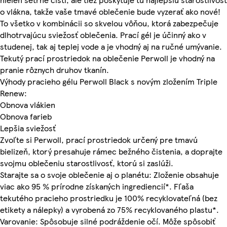
o vlákna, takže vaše tmavé oblečenie bude vyzerať ako nové!
To všetko v kombinácii so skvelou vôňou, ktorá zabezpečuje
dlhotrvajúcu sviežosť oblečenia. Prací gél je účinný ako v
studenej, tak aj teplej vode a je vhodný aj na ručné umývanie.
Tekutý prací prostriedok na oblečenie Perwoll je vhodný na
pranie rôznych druhov tkanín.
Výhody pracieho gélu Perwoll Black s novým zložením Triple
Renew:
Obnova vlákien
Obnova farieb
Lepšia sviežosť
Zvoľte si Perwoll, prací prostriedok určený pre tmavú
bielizeň, ktorý presahuje rámec bežného čistenia, a doprajte
svojmu oblečeniu starostlivosť, ktorú si zaslúži.
Starajte sa o svoje oblečenie aj o planétu: Zloženie obsahuje
viac ako 95 % prírodne získaných ingrediencií*. Fľaša
tekutého pracieho prostriedku je 100% recyklovateľná (bez
etikety a nálepky) a vyrobená zo 75% recyklovaného plastu*.
Varovanie: Spôsobuje silné podráždenie očí. Môže spôsobiť