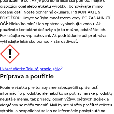
podráždenie očí. Ak je potrebná lekárska pomoc, majte k
dispozícii obal alebo etiketu výrobku. Uchovávajte mimo
dosahu detí. Noste ochranné okuliare. PRI KONTAKTE S
POKOŽKOU: Umyte veľkým množstvom vody. PO ZASIAHNUTÍ
OČÍ: Niekoľko minút ich opatrne vyplachujte vodou. Ak
používate kontaktné šošovky a je to možné, odstráňte ich.
Pokračujte vo vyplachovaní. Ak podráždenie očí pretrváva:
vyhľadajte lekársku pomoc / starostlivosť.
Ukázať všetko Tekuté pracie gély
Príprava a použitie
Robíme všetko pre to, aby sme zabezpečili správnosť
informácií o produkte, ale nakoľko sa potravinárske produkty
neustále menia, tak prísady, obsah výživy, diétnych zložiek a
alergénov sa môžu zmeniť. Mali by ste si vždy prečítať etiketu
výrobku a nespoliehať sa len na informácie poskytnuté na