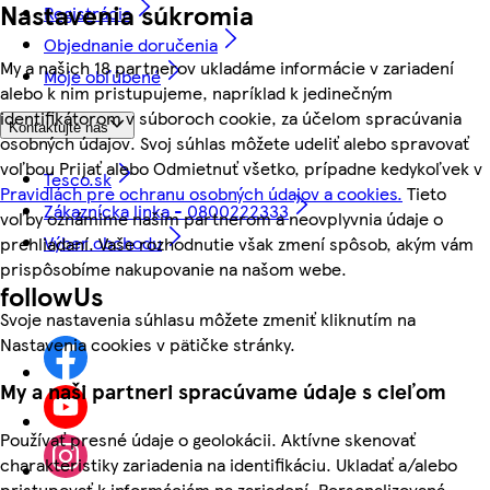
Nastavenia súkromia
Registrácia
Objednanie doručenia
My a našich 18 partnerov ukladáme informácie v zariadení
Moje obľúbené
alebo k nim pristupujeme, napríklad k jedinečným
identifikátorom v súboroch cookie, za účelom spracúvania
Kontaktujte nás
osobných údajov. Svoj súhlas môžete udeliť alebo spravovať
voľbou Prijať alebo Odmietnuť všetko, prípadne kedykoľvek v
Tesco.sk
Pravidlách pre ochranu osobných údajov a cookies.
Tieto
Zákaznícka linka - 0800222333
voľby oznámime našim partnerom a neovplyvnia údaje o
Výber obchodu
prehliadaní. Vaše rozhodnutie však zmení spôsob, akým vám
prispôsobíme nakupovanie na našom webe.
followUs
Svoje nastavenia súhlasu môžete zmeniť kliknutím na
Nastavenia cookies v pätičke stránky.
My a naši partneri spracúvame údaje s cieľom
Používať presné údaje o geolokácii. Aktívne skenovať
charakteristiky zariadenia na identifikáciu. Ukladať a/alebo
pristupovať k informáciám na zariadení. Personalizovaná