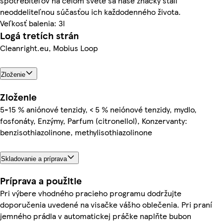
spotrebiteľov na celom svete sa naše značky stali
neoddeliteľnou súčasťou ich každodenného života.
Veľkosť balenia: 3l
Logá tretích strán
Cleanright.eu, Mobius Loop
Zloženie
Zloženie
5-15 % aniónové tenzidy, < 5 % neiónové tenzidy, mydlo,
fosfonáty, Enzýmy, Parfum (citronellol), Konzervanty:
benzisothiazolinone, methylisothiazolinone
Skladovanie a príprava
Príprava a použitie
Pri výbere vhodného pracieho programu dodržujte
doporučenia uvedené na visačke vášho oblečenia. Pri praní
jemného prádla v automatickej práčke naplňte bubon