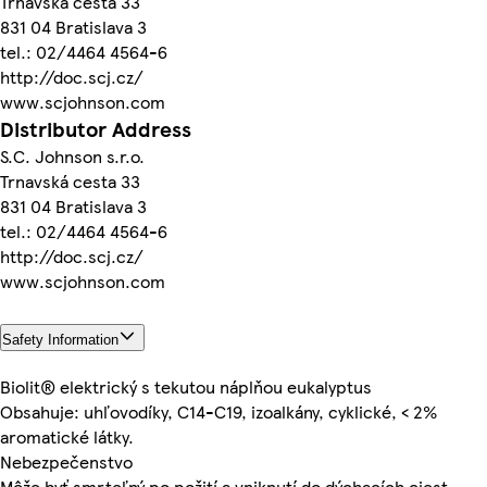
Trnavská cesta 33
831 04 Bratislava 3
tel.: 02/4464 4564-6
http://doc.scj.cz/
www.scjohnson.com
Distributor Address
S.C. Johnson s.r.o.
Trnavská cesta 33
831 04 Bratislava 3
tel.: 02/4464 4564-6
http://doc.scj.cz/
www.scjohnson.com
Safety Information
Biolit® elektrický s tekutou náplňou eukalyptus
Obsahuje: uhľovodíky, C14-C19, izoalkány, cyklické, < 2%
aromatické látky.
Nebezpečenstvo
Môže byť smrteľný po požití a vniknutí do dýchacích ciest.