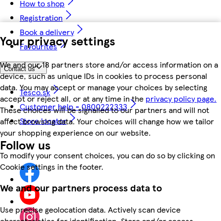
How to shop
Registration
Book a delivery
Your privacy settings
Favourites
We and our 18 partners store and/or access information on a
Contact us
device, such as unique IDs in cookies to process personal
data. You may accept or manage your choices by selecting
Tesco.sk
accept or reject all, or at any time in the
privacy policy page.
Customer help - 0800222333
These choices will be signalled to our partners and will not
Store locator
affect browsing data. Your choices will change how we tailor
your shopping experience on our website.
Follow us
To modify your consent choices, you can do so by clicking on
Cookie settings in the footer.
We and our partners process data to
Use precise geolocation data. Actively scan device
characteristics for identification. Store and/or access