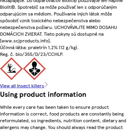
nezapájajte. Do odparovačov Biolit® používajte len náplne
Biolit®. Spotrebič sa môže používať len s odporúčaným
odparujúcim sa médiom. Používanie iných látok môže
spôsobiť vznik toxického nebezpečenstva alebo
nebezpečenstva požiaru. UCHOVÁVAJTE MIMO DOSAHU
DOMÁCICH ZVIERAT. Tieto pokyny sú dostupné na
[www.scjproducts.info].
Účinná látka: praletrín 1,2% (12 g/kg).
Reg. č. bio/355/D/23/CCHLP.
View all Insect killers
Using product information
While every care has been taken to ensure product
information is correct, food products are constantly being
reformulated, so ingredients, nutrition content, dietary and
allergens may change. You should always read the product