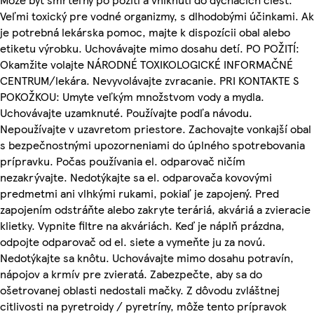
Veľmi toxický pre vodné organizmy, s dlhodobými účinkami. Ak
je potrebná lekárska pomoc, majte k dispozícii obal alebo
etiketu výrobku. Uchovávajte mimo dosahu detí. PO POŽITÍ:
Okamžite volajte NÁRODNÉ TOXIKOLOGICKÉ INFORMAČNÉ
CENTRUM/lekára. Nevyvolávajte zvracanie. PRI KONTAKTE S
POKOŽKOU: Umyte veľkým množstvom vody a mydla.
Uchovávajte uzamknuté. Používajte podľa návodu.
Nepoužívajte v uzavretom priestore. Zachovajte vonkajší obal
s bezpečnostnými upozorneniami do úplného spotrebovania
prípravku. Počas používania el. odparovač ničím
nezakrývajte. Nedotýkajte sa el. odparovača kovovými
predmetmi ani vlhkými rukami, pokiaľ je zapojený. Pred
zapojením odstráňte alebo zakryte teráriá, akváriá a zvieracie
klietky. Vypnite filtre na akváriách. Keď je náplň prázdna,
odpojte odparovač od el. siete a vymeňte ju za novú.
Nedotýkajte sa knôtu. Uchovávajte mimo dosahu potravín,
nápojov a krmív pre zvieratá. Zabezpečte, aby sa do
ošetrovanej oblasti nedostali mačky. Z dôvodu zvláštnej
citlivosti na pyretroidy / pyretríny, môže tento prípravok