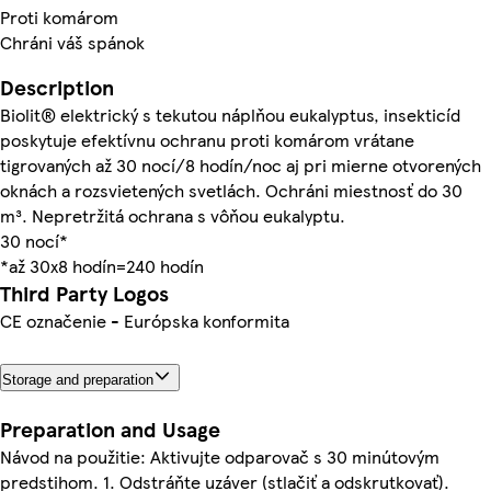
Proti komárom
Chráni váš spánok
Description
Biolit® elektrický s tekutou náplňou eukalyptus, insekticíd
poskytuje efektívnu ochranu proti komárom vrátane
tigrovaných až 30 nocí/8 hodín/noc aj pri mierne otvorených
oknách a rozsvietených svetlách. Ochráni miestnosť do 30
m³. Nepretržitá ochrana s vôňou eukalyptu.
30 nocí*
*až 30x8 hodín=240 hodín
Third Party Logos
CE označenie - Európska konformita
Storage and preparation
Preparation and Usage
Návod na použitie: Aktivujte odparovač s 30 minútovým
predstihom. 1. Odstráňte uzáver (stlačiť a odskrutkovať).