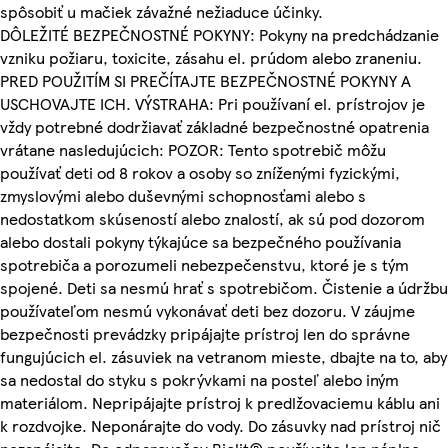
spôsobiť u mačiek závažné nežiaduce účinky.
DÔLEŽITÉ BEZPEČNOSTNÉ POKYNY: Pokyny na predchádzanie
vzniku požiaru, toxicite, zásahu el. prúdom alebo zraneniu.
PRED POUŽITÍM SI PREČÍTAJTE BEZPEČNOSTNÉ POKYNY A
USCHOVAJTE ICH. VÝSTRAHA: Pri používaní el. prístrojov je
vždy potrebné dodržiavať základné bezpečnostné opatrenia
vrátane nasledujúcich: POZOR: Tento spotrebič môžu
používať deti od 8 rokov a osoby so zníženými fyzickými,
zmyslovými alebo duševnými schopnosťami alebo s
nedostatkom skúseností alebo znalostí, ak sú pod dozorom
alebo dostali pokyny týkajúce sa bezpečného používania
spotrebiča a porozumeli nebezpečenstvu, ktoré je s tým
spojené. Deti sa nesmú hrať s spotrebičom. Čistenie a údržbu
používateľom nesmú vykonávať deti bez dozoru. V záujme
bezpečnosti prevádzky pripájajte prístroj len do správne
fungujúcich el. zásuviek na vetranom mieste, dbajte na to, aby
sa nedostal do styku s pokrývkami na posteľ alebo iným
materiálom. Nepripájajte prístroj k predlžovaciemu káblu ani
k rozdvojke. Neponárajte do vody. Do zásuvky nad prístroj nič