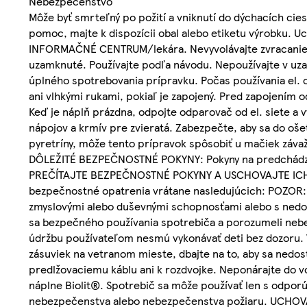
Nebezpečenstvo
Môže byť smrteľný po požití a vniknutí do dýchacích cie
pomoc, majte k dispozícii obal alebo etiketu výrobku.
INFORMAČNÉ CENTRUM/lekára. Nevyvolávajte zvracanie
uzamknuté. Používajte podľa návodu. Nepoužívajte v uz
úplného spotrebovania prípravku. Počas používania el.
ani vlhkými rukami, pokiaľ je zapojený. Pred zapojením ods
Keď je náplň prázdna, odpojte odparovač od el. siete a
nápojov a krmív pre zvieratá. Zabezpečte, aby sa do ošet
pyretríny, môže tento prípravok spôsobiť u mačiek záva
DÔLEŽITÉ BEZPEČNOSTNÉ POKYNY: Pokyny na predchádzanie
PREČÍTAJTE BEZPEČNOSTNÉ POKYNY A USCHOVAJTE ICH. VÝS
bezpečnostné opatrenia vrátane nasledujúcich: POZOR: T
zmyslovými alebo duševnými schopnosťami alebo s nedost
sa bezpečného používania spotrebiča a porozumeli nebe
údržbu používateľom nesmú vykonávať deti bez dozoru. V
zásuviek na vetranom mieste, dbajte na to, aby sa nedos
predlžovaciemu káblu ani k rozdvojke. Neponárajte do vo
náplne Biolit®. Spotrebič sa môže používať len s odpor
nebezpečenstva alebo nebezpečenstva požiaru. UCHOV