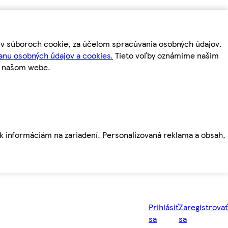
m v súboroch cookie, za účelom spracúvania osobných údajov.
anu osobných údajov a cookies.
Tieto voľby oznámime našim
a našom webe.
ť k informáciám na zariadení. Personalizovaná reklama a obsah,
Prihlásiť
Zaregistrovať
sa
sa