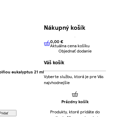
Nákupný košík
0,00 €
Aktuálna cena košíku
0,00 €
Aktuálna cena košíku
Objednať dodanie
Váš košík
áplňou eukalyptus 21 ml
Vyberte službu, ktorá je pre Vás
najvhodnejšie
Prázdny košík
Produkty, ktoré pridáte do
Pridať