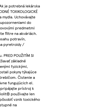
Ak je potrebná lekárska
NÁRODNÉ TOXIKOLOGICKÉ
 mydla. Uchovávajte
i upozorneniami do
a kovovými predmetmi
te filtre na akváriách.
osahu potravín,
na pyretroidy /
u. PRED POUŽITÍM SI
iavať základné
enými fyzickými,
stali pokyny týkajúce
trebičom. Čistenie a
vne fungujúcich el.
ripájajte prístroj k
olit® používajte len
pôsobiť vznik toxického
stupné na