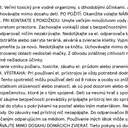
st. Veľmi toxický pre vodné organizmy, s dlhodobými účinkami. 
 Uchovávajte mimo dosahu detí. PO POŽITÍ: Okamžite volajte 
. PRI KONTAKTE S POKOŽKOU: Umyte veľkým množstvom vody a
avretom priestore. Zachovajte vonkajší obal s bezpečnostným
 odparovač ničím nezakrývajte. Nedotýkajte sa el. odparovač
tráňte alebo zakryte teráriá, akváriá a zvieracie klietky. Vypni
 vymeňte ju za novú. Nedotýkajte sa knôtu. Uchovávajte mimo d
rovanej oblasti nedostali mačky. Z dôvodu zvláštnej citlivosti 
žné nežiaduce účinky.
 vzniku požiaru, toxicite, zásahu el. prúdom alebo zraneni
TRAHA: Pri používaní el. prístrojov je vždy potrebné dodrž
ento spotrebič môžu používať deti od 8 rokov a osoby so zníž
atkom skúseností alebo znalostí, ak sú pod dozorom alebo do
zpečenstvu, ktoré je s tým spojené. Deti sa nesmú hrať s spo
 záujme bezpečnosti prevádzky pripájajte prístroj len do sprá
tal do styku s pokrývkami na posteľ alebo iným materiálom. Nep
dy. Do zásuvky nad prístroj nič nezapájajte. Do odparovačov Bi
účaným odparujúcim sa médiom. Používanie iných látok môže s
ÁVAJTE MIMO DOSAHU DOMÁCICH ZVIERAT. Tieto pokyny sú do