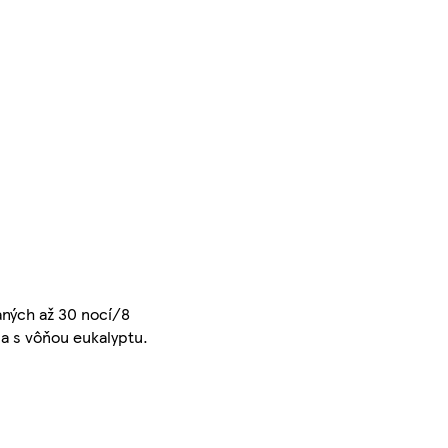
aných až 30 nocí/8
a s vôňou eukalyptu.