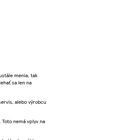
ustále menia, tak
iehať sa len na
servis, alebo výrobcu
. Toto nemá vplyv na