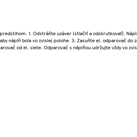
redstihom. 1. Odstráňte uzáver (stlačiť a odskrutkovať). Nápl
 aby náplň bola vo zvislej polohe. 3. Zasuňte el. odparovač do
dparovač od el. siete. Odparovač s náplňou udržujte vždy vo zv