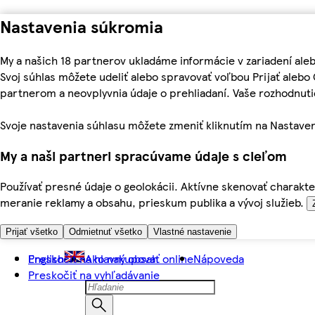
Nastavenia súkromia
My a našich 18 partnerov ukladáme informácie v zariadení ale
Svoj súhlas môžete udeliť alebo spravovať voľbou Prijať aleb
partnerom a neovplyvnia údaje o prehliadaní. Vaše rozhodnu
Svoje nastavenia súhlasu môžete zmeniť kliknutím na Nastaven
My a naši partneri spracúvame údaje s cieľom
Používať presné údaje o geolokácii. Aktívne skenovať charakter
meranie reklamy a obsahu, prieskum publika a vývoj služieb.
Prijať všetko
Odmietnuť všetko
Vlastné nastavenie
Preskočiť na hlavný obsah
English
Ako nakupovať online
Nápoveda
Preskočiť na vyhľadávanie