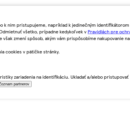
bo k nim pristupujeme, napríklad k jedinečným identifikátoro
o Odmietnuť všetko, prípadne kedykoľvek v
Pravidlách pre ochr
tie však zmení spôsob, akým vám prispôsobíme nakupovanie n
ia cookies v pätičke stránky.
istiky zariadenia na identifikáciu. Ukladať a/alebo pristupova
Zoznam partnerov