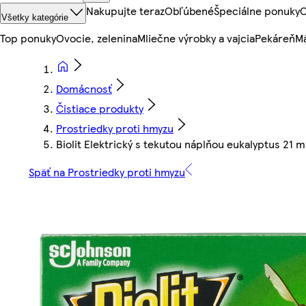
Nakupujte teraz
Obľúbené
Špeciálne ponuky
O
Všetky kategórie
Top ponuky
Ovocie, zelenina
Mliečne výrobky a vajcia
Pekáreň
Mä
Domácnosť
Čistiace produkty
Prostriedky proti hmyzu
Biolit Elektrický s tekutou náplňou eukalyptus 21 m
Späť na Prostriedky proti hmyzu