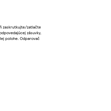
ň zaskrutkujte/zatlačte
 zodpovedajúcej zásuvky,
islej polohe. Odparovač