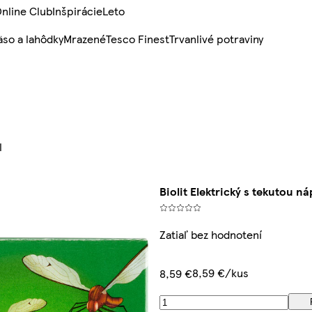
nline Club
Inšpirácie
Leto
so a lahôdky
Mrazené
Tesco Finest
Trvanlivé potraviny
l
Biolit Elektrický s tekutou n
Zatiaľ bez hodnotení
8,59 €/kus
8,59 €