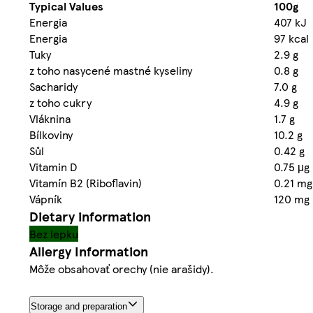
Typical Values
100g
Energia
407 kJ
Energia
97 kcal
Tuky
2.9 g
z toho nasycené mastné kyseliny
0.8 g
Sacharidy
7.0 g
z toho cukry
4.9 g
Vláknina
1.7 g
Bílkoviny
10.2 g
Sůl
0.42 g
Vitamin D
0.75 μg
Vitamín B2 (Riboflavin)
0.21 mg
Vápník
120 mg
Dietary information
Bez lepku
Allergy Information
Môže obsahovať orechy (nie arašidy).
Storage and preparation