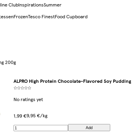
line Club
Inspirations
Summer
tessen
Frozen
Tesco Finest
Food Cupboard
ng 200g
ALPRO High Protein Chocolate-Flavored Soy Pudding
No ratings yet
9,95 €/kg
1,99 €
Add