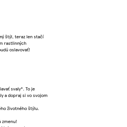
 štýl, teraz len stačí
m rastlinných
budú oslavovať!
avať svaly*. To je
ly a dopraj si vo svojom
ého životného štýlu.
kú zmenu!