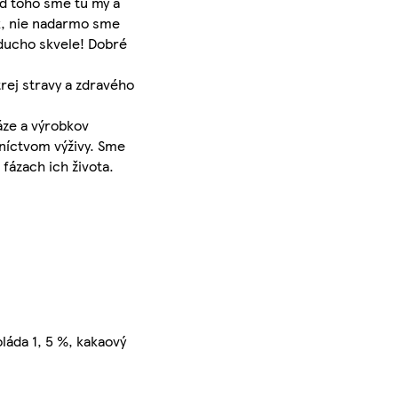
od toho sme tu my a
ok, nie nadarmo sme
oducho skvele! Dobré
rej stravy a zdravého
áze a výrobkov
dníctvom výživy. Sme
fázach ich života.
láda 1, 5 %, kakaový