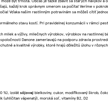
môže byť tŕnistá. Občas je ťažké zbaviť sa starých návykov a 
skúšajú, každý krok správnym smerom sa počíta! Veríme v pokr
toročia! Vďaka našim rastlinným potravinám sa môžeš cítiť jedn
ormálneho stavu kostí. Pri pravidelnej konzumácii v rámci pest
 mliek a výživy, mliečnych výrobkov, výrobkov na rastlinnej b
vity spoločnosti Danone zameriavajú na podporu zdravia prostre
tné a kvalitné výrobky, ktoré hrajú dôležitú úlohu v rôznych 
0 %), izolát
sójovej
bielkoviny, cukor, modifikovaný škrob, čoko
 (uhličitan vápenatý), morská soľ, vitamíny B2, D2