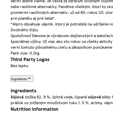
Veľmi dobre vieme, že cesta za zdravým životným štýlom 
naše rastlinné alternatívy. Fandíme všetkým, ktorí to 
pioniermi rastlinných alternatív, už od 80. rokov 20. s
pre planétu aj pre teba*.
*Alpro obsahuje vápnik, ktorý je potrebný na udržanie n
životného štýlu.
Spoločnosť Danone je výrobcom dojčenských a batoľacích
špeciálnej výživy. Už viac ako sto rokov sa všetky akti
verní tomuto pôvodnému cieľu a zákazníkom ponúkame chu
Pack size: 0.2kg
Third Party Logos
Bez lepku
Ingredients
Ingredients
Sójová
zložka 82, 9 %, (pitná voda, lúpané
sójové
bôby 1
prášok so zníženým množstvom tuku 1, 5 %, arómy, vápnik
Nutrition information