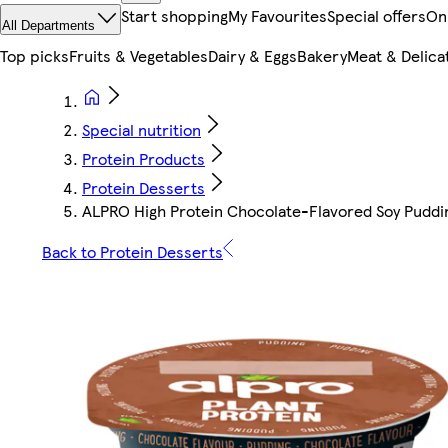
Start shopping
My Favourites
Special offers
On
All Departments
Top picks
Fruits & Vegetables
Dairy & Eggs
Bakery
Meat & Delica
Special nutrition
Protein Products
Protein Desserts
ALPRO High Protein Chocolate-Flavored Soy Puddi
Back to Protein Desserts