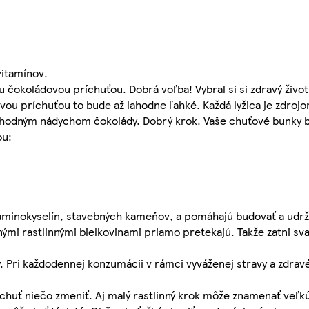
vitamínov.
okoládovou príchuťou. Dobrá voľba! Vybral si si zdravý životný
u príchuťou to bude až lahodne ľahké. Každá lyžica je zdrojo
s lahodným nádychom čokolády. Dobrý krok. Vaše chuťové bunky 
ou:
z aminokyselín, stavebných kameňov, a pomáhajú budovať a udrži
nými rastlinnými bielkovinami priamo pretekajú. Takže zatni sva
y. Pri každodennej konzumácii v rámci vyváženej stravy a zdrav
chuť niečo zmeniť. Aj malý rastlinný krok môže znamenať veľ