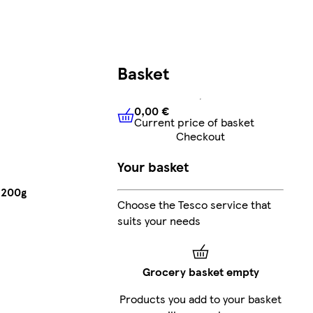
Basket
0,00 €
Current price of basket
0,00 €
Current price of bask
Checkout
Your basket
 200g
Choose the Tesco service that
suits your needs
Grocery basket empty
Products you add to your basket