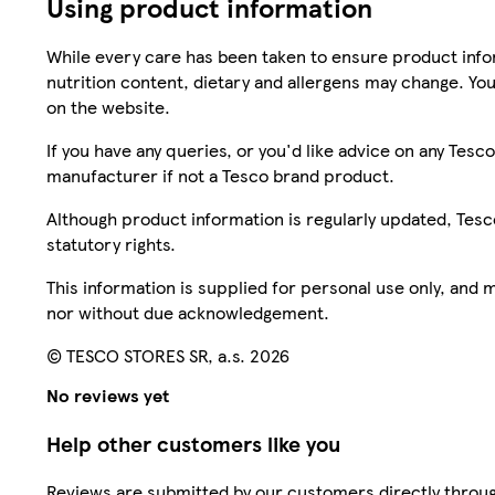
Using product information
While every care has been taken to ensure product infor
nutrition content, dietary and allergens may change. You
on the website.
If you have any queries, or you'd like advice on any Te
manufacturer if not a Tesco brand product.
Although product information is regularly updated, Tesco 
statutory rights.
This information is supplied for personal use only, and
nor without due acknowledgement.
© TESCO STORES SR, a.s. 2026
No reviews yet
Help other customers like you
Reviews are submitted by our customers directly throug