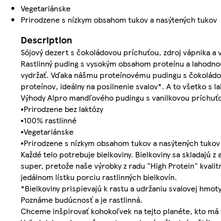
Vegetariánske
Prirodzene s nízkym obsahom tukov a nasýtených tukov
Description
Sójový dezert s čokoládovou príchuťou, zdroj vápnika a 
Rastlinný puding s vysokým obsahom proteínu a lahodnou č
vydržať. Vďaka nášmu proteínovému pudingu s čokoládovo
proteínov, ideálny na posilnenie svalov*. A to všetko 
Výhody Alpro mandľového pudingu s vanilkovou príchuť
▪Prirodzene bez laktózy
▪100% rastlinné
▪Vegetariánske
▪Prirodzene s nízkym obsahom tukov a nasýtených tukov
Každé telo potrebuje bielkoviny. Bielkoviny sa skladajú 
super, pretože naše výrobky z radu "High Protein" kvalit
jedálnom lístku porciu rastlinných bielkovín.
*Bielkoviny prispievajú k rastu a udržaniu svalovej hmot
Poznáme budúcnosť a je rastlinná.
Chceme inšpirovať kohokoľvek na tejto planéte, kto má 