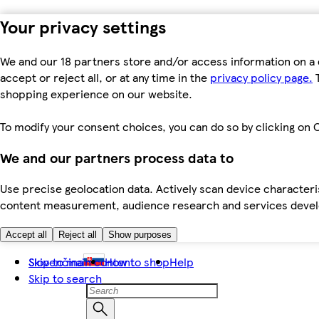
Your privacy settings
We and our 18 partners store and/or access information on a 
accept or reject all, or at any time in the
privacy policy page.
T
shopping experience on our website.
To modify your consent choices, you can do so by clicking on C
We and our partners process data to
Use precise geolocation data. Actively scan device characteris
content measurement, audience research and services dev
Accept all
Reject all
Show purposes
Skip to main content
Slovenčina
How to shop
Help
Skip to search