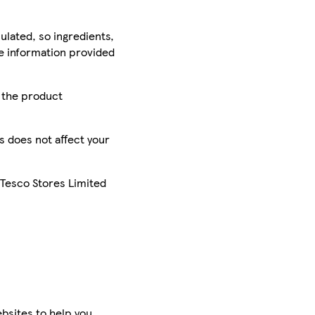
ulated, so ingredients,
he information provided
r the product
is does not affect your
 Tesco Stores Limited
bsites to help you