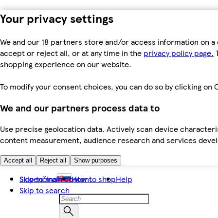
Your privacy settings
We and our 18 partners store and/or access information on a 
accept or reject all, or at any time in the
privacy policy page.
T
shopping experience on our website.
To modify your consent choices, you can do so by clicking on C
We and our partners process data to
Use precise geolocation data. Actively scan device characteris
content measurement, audience research and services dev
Accept all
Reject all
Show purposes
Skip to main content
Slovenčina
How to shop
Help
Skip to search