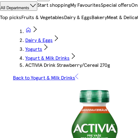
Start shopping
My Favourites
Special offers
On
All Departments
Top picks
Fruits & Vegetables
Dairy & Eggs
Bakery
Meat & Delica
Dairy & Eggs
Yogurts
Yogurt & Milk Drinks
ACTIVIA Drink Strawberry/Cereal 270g
Back to Yogurt & Milk Drinks