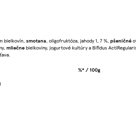
 bielkovín,
smotana
, oligofruktóza, jahody 1, 7 %,
pšeničné
o
my,
mliečne
bielkoviny, jogurtové kultúry a Bifidus ActiRegula
ťava.
%* / 100g
l