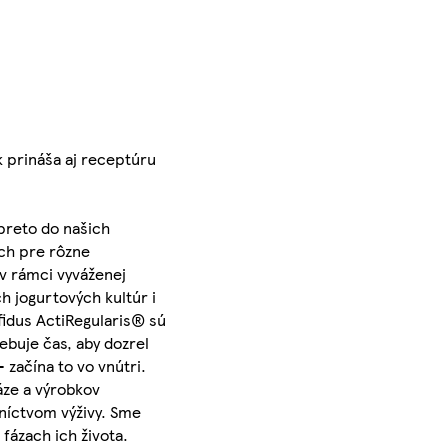
k prináša aj receptúru
 preto do našich
och pre rôzne
 v rámci vyváženej
h jogurtových kultúr i
fidus ActiRegularis® sú
ebuje čas, aby dozrel
 začína to vo vnútri.
áze a výrobkov
dníctvom výživy. Sme
fázach ich života.