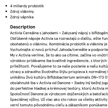
4 miliardy probiotik
Zdroj vlákniny
Zdroj vápnika
Description
Activia Cereálna s jahodami - Zakysaný nápoj s bifidogé
Obľúbené nápoje Activia sa rozrastajú o ďalšiu, ešte fun
obohatenú o vlákninu. Kombinácia probiotík a vlákniny je 
Vychutnajte si novú príchuť Jahoda/cereálie a podporte 
My v Activia veríme, že to ako sa cítime, začína vo vnútri
výrobkov pridávame iba kvalitné ingrediencie, z ktorýc
príležitosti. Považujeme to za naše poslanie a našu kult
stravy a zdravého životného štýlu prispieva k normálnej 
unikátnu živú kultúru Bifidobacterium animalis DN-173 
obsiahnuté iba v Activia od Danone - žiadny iný bežný jo
do perfektne hladkej a krémovej textúry, ktorú Activia má
Spoločnosť Danone je výrobcom dojčenských a batoľacích
špeciálnej výživy. Už viac ako sto rokov sa všetky akti
verní tomuto pôvodnému cieľu a zákazníkom ponúkame chu