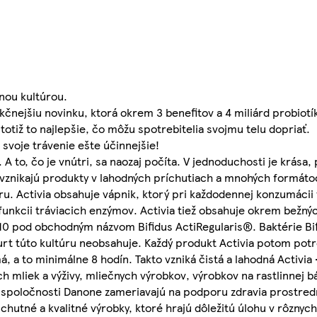
nnou kultúrou.
kčnejšiu novinku, ktorá okrem 3 benefitov a 4 miliárd probiotí
totiž to najlepšie, čo môžu spotrebitelia svojmu telu dopriať.
svoje trávenie ešte účinnejšie!
. A to, čo je vnútri, sa naozaj počíta. V jednoduchosti je krása,
h vznikajú produkty v lahodných príchutiach a mnohých formát
úru. Activia obsahuje vápnik, ktorý pri každodennej konzumácii
funkcii tráviacich enzýmov. Activia tiež obsahuje okrem bežnýc
010 pod obchodným názvom Bifidus ActiRegularis®. Baktérie Bi
gurt túto kultúru neobsahuje. Každý produkt Activia potom potr
, a to minimálne 8 hodín. Takto vzniká čistá a lahodná Activia -
 mliek a výživy, mliečnych výrobkov, výrobkov na rastlinnej b
vity spoločnosti Danone zameriavajú na podporu zdravia prostre
tné a kvalitné výrobky, ktoré hrajú dôležitú úlohu v rôznych 