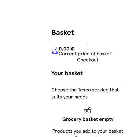
Basket
0,00 €
Current price of basket
0,00 €
Current price of bask
Checkout
Your basket
Choose the Tesco service that
suits your needs
Grocery basket empty
Products you add to your basket