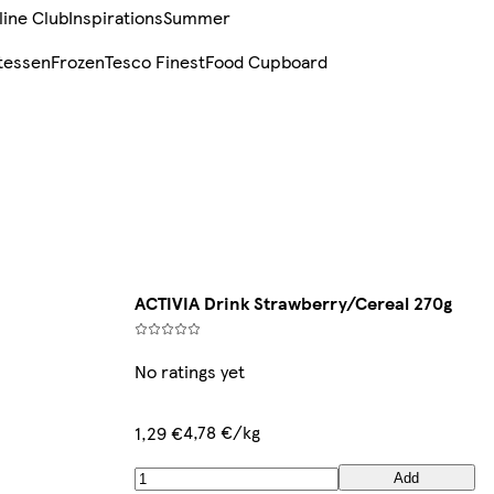
line Club
Inspirations
Summer
tessen
Frozen
Tesco Finest
Food Cupboard
ACTIVIA Drink Strawberry/Cereal 270g
No ratings yet
4,78 €/kg
1,29 €
Add