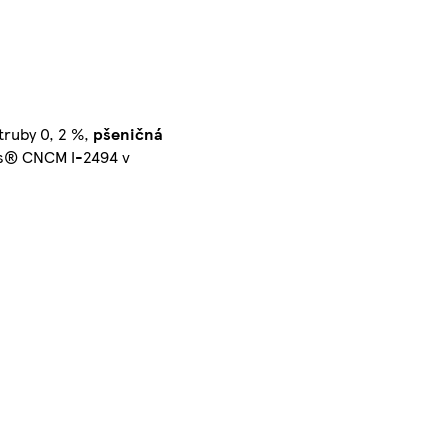
truby 0, 2 %,
pšeničná
ris® CNCM I-2494 v