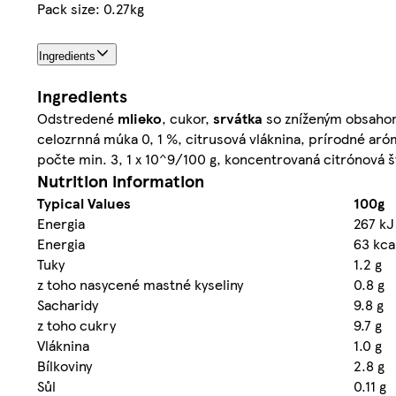
Pack size: 0.27kg
Ingredients
Ingredients
Odstredené
mlieko
, cukor,
srvátka
so zníženým obsahom
celozrnná múka 0, 1 %, citrusová vláknina, prírodné aró
počte min. 3, 1 x 10^9/100 g, koncentrovaná citrónová š
Nutrition information
Typical Values
100g
Energia
267 kJ
Energia
63 kca
Tuky
1.2 g
z toho nasycené mastné kyseliny
0.8 g
Sacharidy
9.8 g
z toho cukry
9.7 g
Vláknina
1.0 g
Bílkoviny
2.8 g
Sůl
0.11 g