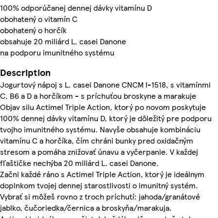
100% odporúčanej dennej dávky vitamínu D
obohatený o vitamín C
obohatený o horčík
obsahuje 20 miliárd L. casei Danone
na podporu imunitného systému
Description
Jogurtový nápoj s L. casei Danone CNCM I-1518, s vitamínmi
C, B6 a D a horčíkom - s príchuťou broskyne a marakuje
Objav silu Actimel Triple Action, ktorý po novom poskytuje
100% dennej dávky vitamínu D, ktorý je dôležitý pre podporu
tvojho imunitného systému. Navyše obsahuje kombináciu
vitamínu C a horčíka, čím chráni bunky pred oxidačným
stresom a pomáha znižovať únavu a vyčerpanie. V každej
fľaštičke nechýba 20 miliárd L. casei Danone.
Začni každé ráno s Actimel Triple Action, ktorý je ideálnym
doplnkom tvojej dennej starostlivosti o imunitný systém.
Vybrať si môžeš rovno z troch príchutí: jahoda/granátové
jablko, čučoriedka/černica a broskyňa/marakuja.