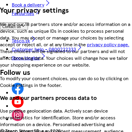
Book a delivery
Your privacy settings
Favourites
We and our 18 partners store and/or access information on a
Contact us
device, such as unique IDs in cookies to process personal
data. You may accept or manage your choices by selecting
Tesco.sk
accept or reject all, or at any time in the
privacy policy page.
Customer help - 0800222333
These choices will be signalled to our partners and will not
Store locator
affect browsing data. Your choices will change how we tailor
your shopping experience on our website.
Follow us
To modify your consent choices, you can do so by clicking on
Cookie settings in the footer.
We and our partners process data to
Use precise geolocation data. Actively scan device
characteristics for identification. Store and/or access
information on a device. Personalised advertising and
©
Tesco Stores SR, a.s. 2026
content, advertising and content measurement, audience