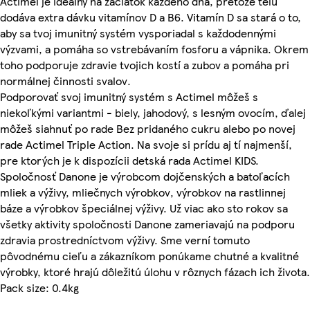
Actimel je ideálny na začiatok každého dňa, pretože telu
dodáva extra dávku vitamínov D a B6. Vitamín D sa stará o to,
aby sa tvoj imunitný systém vysporiadal s každodennými
výzvami, a pomáha so vstrebávaním fosforu a vápnika. Okrem
toho podporuje zdravie tvojich kostí a zubov a pomáha pri
normálnej činnosti svalov.
Podporovať svoj imunitný systém s Actimel môžeš s
niekoľkými variantmi - biely, jahodový, s lesným ovocím, ďalej
môžeš siahnuť po rade Bez pridaného cukru alebo po novej
rade Actimel Triple Action. Na svoje si prídu aj tí najmenší,
pre ktorých je k dispozícii detská rada Actimel KIDS.
Spoločnosť Danone je výrobcom dojčenských a batoľacích
mliek a výživy, mliečnych výrobkov, výrobkov na rastlinnej
báze a výrobkov špeciálnej výživy. Už viac ako sto rokov sa
všetky aktivity spoločnosti Danone zameriavajú na podporu
zdravia prostredníctvom výživy. Sme verní tomuto
pôvodnému cieľu a zákazníkom ponúkame chutné a kvalitné
výrobky, ktoré hrajú dôležitú úlohu v rôznych fázach ich života.
Pack size: 0.4kg