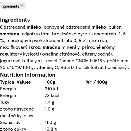
Ingredients
Ingredients
Odstredené
mlieko
, obnovené odstredené
mlieko
, cukor,
smotana
, oligofruktóza, broskyňové pyré z koncentrátu 1, 5
%, marakujové pyré z koncentrátu 0, 5 %, dextróza,
modifikovaný škrob,
mliečne
minerály, prírodné arómy,
regulátory kyslosti (kyselina citrónová, citrany sodné),
jogurtové kultúry a L. casei Danone CNCM I-1518 v počte min.
20 x 10^9/100 g, vitamíny C, B6 a D, horčík (citrát horečnatý).
Nutrition information
Typical Values
100g
%* / 100g
Energia
310 kJ
Energia
73 kcal
Tuky
1.4 g
z toho nasycené
1.0 g
mastné kyseliny
Sacharidy
11.0 g
z toho cukry
10.8 g