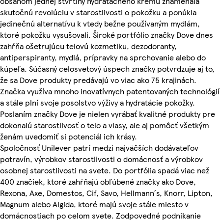
obsahom jednej štvrtiny hydratačného krému znamenala
skutočnú revolúciu v starostlivosti o pokožku a ponúkla
jedinečnú alternatívu k vtedy bežne používaným mydlám,
ktoré pokožku vysušovali. Široké portfólio značky Dove dnes
zahŕňa ošetrujúcu telovú kozmetiku, dezodoranty,
antiperspiranty, mydlá, prípravky na sprchovanie alebo do
kúpeľa. Súčasný celosvetový úspech značky potvrdzuje aj to,
že sa Dove produkty predávajú vo viac ako 75 krajinách.
Značka využíva mnoho inovatívnych patentovaných technológií
a stále plní svoje posolstvo výživy a hydratácie pokožky.
Poslaním značky Dove je nielen vyrábať kvalitné produkty pre
dokonalú starostlivosť o telo a vlasy, ale aj pomôcť všetkým
ženám uvedomiť si potenciál ich krásy.
Spoločnosť Unilever patrí medzi najväčších dodávateľov
potravín, výrobkov starostlivosti o domácnosť a výrobkov
osobnej starostlivosti na svete. Do portfólia spadá viac než
400 značiek, ktoré zahŕňajú obľúbené značky ako Dove,
Rexona, Axe, Domestos, Cif, Savo, Hellmann´s, Knorr, Lipton,
Magnum alebo Algida, ktoré majú svoje stále miesto v
domácnostiach po celom svete. Zodpovedné podnikanie