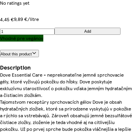
No ratings yet
9,89 €/litre
4,45 €
Add
Vhodné pre vegánov
About this product
Description
Dove Essential Care - neprekonateľne jemné sprchovacie
gély, ktoré vyživujú pokožku do hĺbky. Dove poskytuje
exkluzívnu starostlivosť o pokožku vďaka jemným hydratačným
a čistiacim zložkám.
Tajomstvom receptúry sprchovacích gélov Dove je obsah
hydratačných zložiek, ktoré sa prirodzene vyskytujú v pokožke
a rýchlo sa vstrebávajú. Zároveň obsahujú jemné bezsulfátové
čistiace zložky, zloženie je teda vhodné aj na citlivejšiu
pokožku. Už po prvej sprche bude pokožka vláčnejšia a lepšie