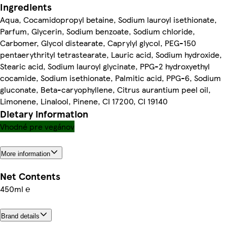
Ingredients
Aqua, Cocamidopropyl betaine, Sodium lauroyl isethionate,
Parfum, Glycerin, Sodium benzoate, Sodium chloride,
Carbomer, Glycol distearate, Caprylyl glycol, PEG-150
pentaerythrityl tetrastearate, Lauric acid, Sodium hydroxide,
Stearic acid, Sodium lauroyl glycinate, PPG-2 hydroxyethyl
cocamide, Sodium isethionate, Palmitic acid, PPG-6, Sodium
gluconate, Beta-caryophyllene, Citrus aurantium peel oil,
Limonene, Linalool, Pinene, CI 17200, CI 19140
Dietary information
Vhodné pre vegánov
More information
Net Contents
450ml ℮
Brand details