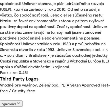
spoločnosti Unilever stanovuje plán udržateľného rozvoja
(USLP), ktorý sa zaviedol v roku 2010. Od neho sa odvíja
všetko, čo spoločnosť robí. Jeho cieľ je súčasného rastu
biznisu znižovať environmentálnu stopu a pritom zvyšovať
pozitívny dopad na spoločnosť. Značky spoločnosti Unilever
sa stále viac zameriavajú na to, aby mali jasne stanovené
pozitívne spoločenské alebo environmentálne poslanie.
Spoločnosť Unilever vznikla v roku 1930 a prvú pobočku na
Slovensku otvorila v roku 1993. Unilever Slovensko, spol. s r.
o. - so sídlom v Bratislave - je súčasťou obchodnej jednotky
Česká republika a Slovensko a regiónu Východná Európa (EE)
spolu s ďalšími devätnástimi krajinami.
Pack size: 0.45l
Third Party Logos
Vhodné pre vegánov, Zelený bod, PETA Vegan Approved Test-
free / Cruelty-free
Ingredients