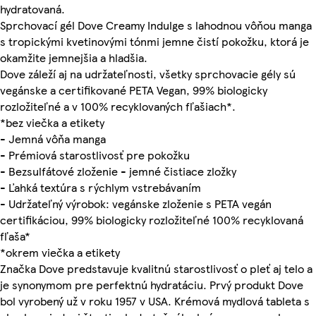
hydratovaná.
Sprchovací gél Dove Creamy Indulge s lahodnou vôňou manga
s tropickými kvetinovými tónmi jemne čistí pokožku, ktorá je
okamžite jemnejšia a hladšia.
Dove záleží aj na udržateľnosti, všetky sprchovacie gély sú
vegánske a certifikované PETA Vegan, 99% biologicky
rozložiteľné a v 100% recyklovaných fľašiach*.
*bez viečka a etikety
- Jemná vôňa manga
- Prémiová starostlivosť pre pokožku
- Bezsulfátové zloženie - jemné čistiace zložky
- Ľahká textúra s rýchlym vstrebávaním
- Udržateľný výrobok: vegánske zloženie s PETA vegán
certifikáciou, 99% biologicky rozložiteľné 100% recyklovaná
fľaša*
*okrem viečka a etikety
Značka Dove predstavuje kvalitnú starostlivosť o pleť aj telo a
je synonymom pre perfektnú hydratáciu. Prvý produkt Dove
bol vyrobený už v roku 1957 v USA. Krémová mydlová tableta s