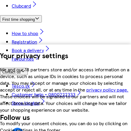
Clubcard
First time shopping
How to shop
Registration
Book a delivery
Your privacy settings
Favourites
We and our 18 partners store and/or access information on a
Contact us
device, such as unique IDs in cookies to process personal
data. You may accept or manage your choices by selecting
Tesco.sk
accept or reject all, or at any time in the
privacy policy page.
Customer help - 0800222333
These choices will be signalled to our partners and will not
Store locator
affect browsing data. Your choices will change how we tailor
your shopping experience on our website.
Follow us
To modify your consent choices, you can do so by clicking on
Cookie settings in the footer.