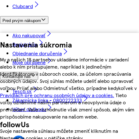
Clubcard
Pred prvým nákupom
Ako nakupovať
Nastavenia súkromia
Registrácia
Objednanie doručenia
My a našich 18 partnerov ukladáme informácie v zariadení
Moje obľúbené
alebo k nim pristupujeme, napríklad k jedinečným
identifikátorom v súboroch cookie, za účelom spracúvania
Kontaktujte nás
osobných údajov. Svoj súhlas môžete udeliť alebo spravovať
voľbou Prijať alebo Odmietnuť všetko, prípadne kedykoľvek v
Tesco.sk
Pravidlách pre ochranu osobných údajov a cookies.
Tieto
Zákaznícka linka - 0800222333
voľby oznámime našim partnerom a neovplyvnia údaje o
Výber obchodu
prehliadaní. Vaše rozhodnutie však zmení spôsob, akým vám
prispôsobíme nakupovanie na našom webe.
followUs
Svoje nastavenia súhlasu môžete zmeniť kliknutím na
Nastavenia cookies v pätičke stránky.