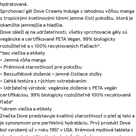
hydratovaná.
Sprchovací gél Dove Creamy Indulge s lahodnou vôňou manga
s tropickými kvetinovými tónmi jemne čistí pokožku, ktorá je
okamžite jemnejšia a hladšia.
Dove záleží aj na udržateľnosti, všetky sprchovacie gély sú
vegánske a certifikované PETA Vegan, 99% biologicky
rozložiteľné a v 100% recyklovaných fľašiach*.
*bez viečka a etikety
- Jemná vôňa manga
- Prémiová starostlivosť pre pokožku
- Bezsulfátové zloženie - jemné čistiace zložky
- Ľahká textúra s rýchlym vstrebávaním
- Udržateľný výrobok: vegánske zloženie s PETA vegán
certifikáciou, 99% biologicky rozložiteľné 100% recyklovaná
fľaša*
*okrem viečka a etikety
Značka Dove predstavuje kvalitnú starostlivosť o pleť aj telo a
je synonymom pre perfektnú hydratáciu. Prvý produkt Dove
bol vyrobený už v roku 1957 v USA. Krémová mydlová tableta s