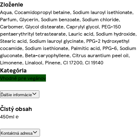
Zloženie
Aqua, Cocamidopropyl betaine, Sodium lauroyl isethionate,
Parfum, Glycerin, Sodium benzoate, Sodium chloride,
Carbomer, Glycol distearate, Caprylyl glycol, PEG-150
pentaerythrityl tetrastearate, Lauric acid, Sodium hydroxide,
Stearic acid, Sodium lauroyl glycinate, PPG-2 hydroxyethyl
cocamide, Sodium isethionate, Palmitic acid, PPG-6, Sodium
gluconate, Beta-caryophyllene, Citrus aurantium peel oil,
Limonene, Linalool, Pinene, CI 17200, CI 19140
Kategória
Vhodné pre vegánov
Ďalšie informácie
Čistý obsah
450ml ℮
Kontaktná adresa