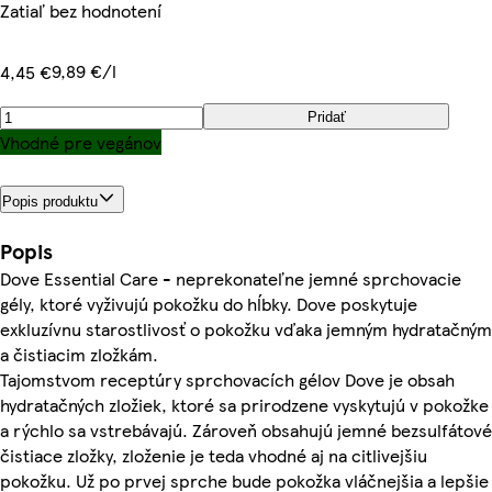
Zatiaľ bez hodnotení
9,89 €/l
4,45 €
Pridať
Vhodné pre vegánov
Popis produktu
Popis
Dove Essential Care - neprekonateľne jemné sprchovacie
gély, ktoré vyživujú pokožku do hĺbky. Dove poskytuje
exkluzívnu starostlivosť o pokožku vďaka jemným hydratačným
a čistiacim zložkám.
Tajomstvom receptúry sprchovacích gélov Dove je obsah
hydratačných zložiek, ktoré sa prirodzene vyskytujú v pokožke
a rýchlo sa vstrebávajú. Zároveň obsahujú jemné bezsulfátové
čistiace zložky, zloženie je teda vhodné aj na citlivejšiu
pokožku. Už po prvej sprche bude pokožka vláčnejšia a lepšie