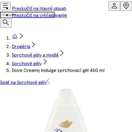
Preskočiť na hlavný obsah
Preskočiť na vyhľadávanie
Drogéria
Sprchové gély a mydlá
Sprchové gély
Dove Creamy Indulge sprchovací gél 450 ml
Späť na Sprchové gély