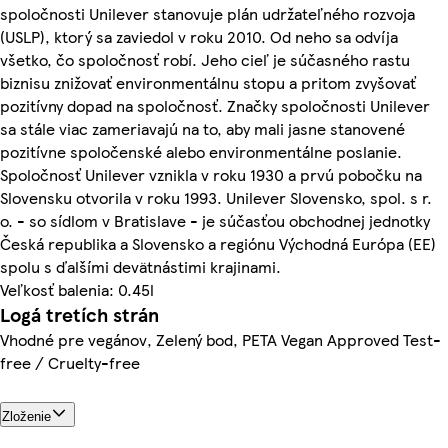
spoločnosti Unilever stanovuje plán udržateľného rozvoja
(USLP), ktorý sa zaviedol v roku 2010. Od neho sa odvíja
všetko, čo spoločnosť robí. Jeho cieľ je súčasného rastu
biznisu znižovať environmentálnu stopu a pritom zvyšovať
pozitívny dopad na spoločnosť. Značky spoločnosti Unilever
sa stále viac zameriavajú na to, aby mali jasne stanovené
pozitívne spoločenské alebo environmentálne poslanie.
Spoločnosť Unilever vznikla v roku 1930 a prvú pobočku na
Slovensku otvorila v roku 1993. Unilever Slovensko, spol. s r.
o. - so sídlom v Bratislave - je súčasťou obchodnej jednotky
Česká republika a Slovensko a regiónu Východná Európa (EE)
spolu s ďalšími devätnástimi krajinami.
Veľkosť balenia: 0.45l
Logá tretích strán
Vhodné pre vegánov, Zelený bod, PETA Vegan Approved Test-
free / Cruelty-free
Zloženie