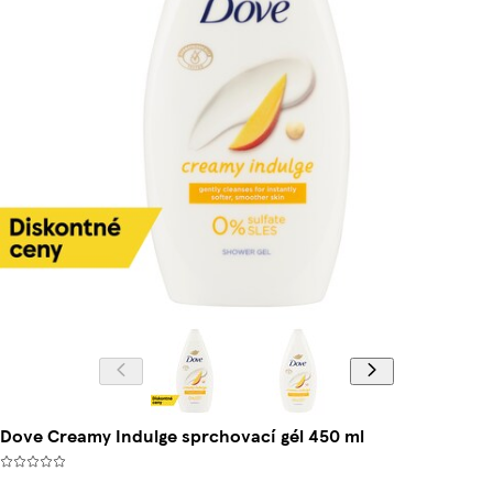
Dove Creamy Indulge sprchovací gél 450 ml