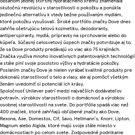
obsahom jednej štvrtiny hydratačného krému znamenala
skutočnú revolúciu v starostlivosti o pokožku a ponúkla
jedinečnú alternatívu k vtedy bežne používaným mydlám,
ktoré pokožku vysušovali. Široké portfólio značky Dove dnes
zahŕňa ošetrujúcu telovú kozmetiku, dezodoranty,
antiperspiranty, mydlá, prípravky na sprchovanie alebo do
kúpeľa. Súčasný celosvetový úspech značky potvrdzuje aj to,
že sa Dove produkty predávajú vo viac ako 75 krajinách.
Značka využíva mnoho inovatívnych patentovaných technológií
a stále plní svoje posolstvo výživy a hydratácie pokožky.
Poslaním značky Dove je nielen vyrábať kvalitné produkty pre
dokonalú starostlivosť o telo a vlasy, ale aj pomôcť všetkým
ženám uvedomiť si potenciál ich krásy.
Spoločnosť Unilever patrí medzi najväčších dodávateľov
potravín, výrobkov starostlivosti o domácnosť a výrobkov
osobnej starostlivosti na svete. Do portfólia spadá viac než
400 značiek, ktoré zahŕňajú obľúbené značky ako Dove,
Rexona, Axe, Domestos, Cif, Savo, Hellmann´s, Knorr, Lipton,
Magnum alebo Algida, ktoré majú svoje stále miesto v
domácnostiach po celom svete. Zodpovedné podnikanie