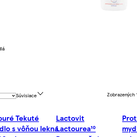
lá
Zobrazených
Súvisiace
ouré Tekuté
Lactovit
Prot
dlo s vôňou lekna
Lactourea¹⁰
mydl