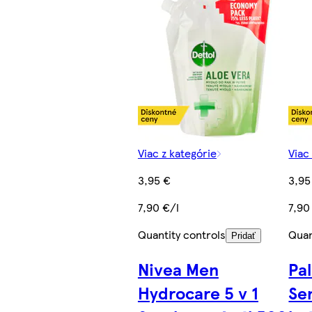
Viac z kategórie
Viac
3,95 €
3,95
7,90 €/l
7,90
Quantity controls
Quan
Pridať
Nivea Men
Pa
Hydrocare 5 v 1
Se