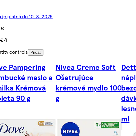
 je platná do 10. 8. 2026
 €
 €/l
tity controls
Pridať
ve Pampering
Nivea Creme Soft
Dett
mbucké maslo a
Ošetrujúce
nápl
nilka Krémová
krémové mydlo 100
bez
leta 90 g
g
dáv
lesn
ml