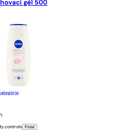
hovací gél 500
 kategórie
/l
ty controls
Pridať