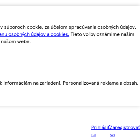
m v súboroch cookie, za účelom spracúvania osobných údajov.
anu osobných údajov a cookies.
Tieto voľby oznámime našim
a našom webe.
ť k informáciám na zariadení. Personalizovaná reklama a obsah,
Prihlásiť
Zaregistrovať
sa
sa