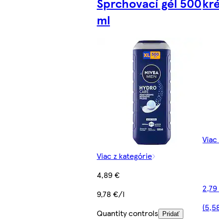
Sprchovací gél 500
kr
ml
Viac
Viac z kategórie
4,89 €
2,79
9,78 €/l
(5,5
Quantity controls
Pridať