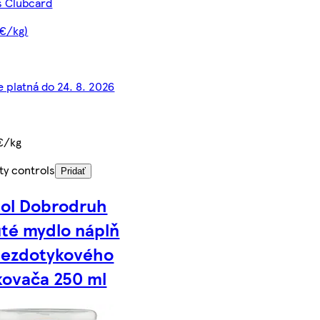
 s Clubcard
 €/kg)
e platná do 24. 8. 2026
€/kg
ty controls
Pridať
tol Dobrodruh
té mydlo náplň
bezdotykového
kovača 250 ml