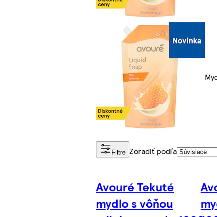
Myd
Zoradiť podľa
Filtre
Avouré Tekuté
Av
mydlo s vôňou
my