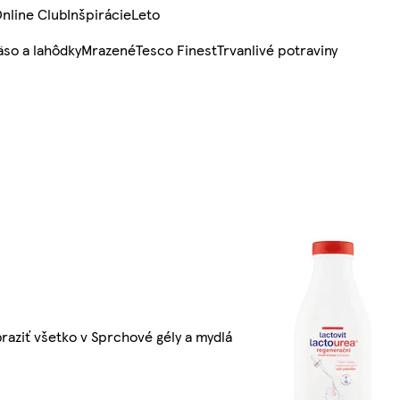
nline Club
Inšpirácie
Leto
so a lahôdky
Mrazené
Tesco Finest
Trvanlivé potraviny
raziť všetko v Sprchové gély a mydlá