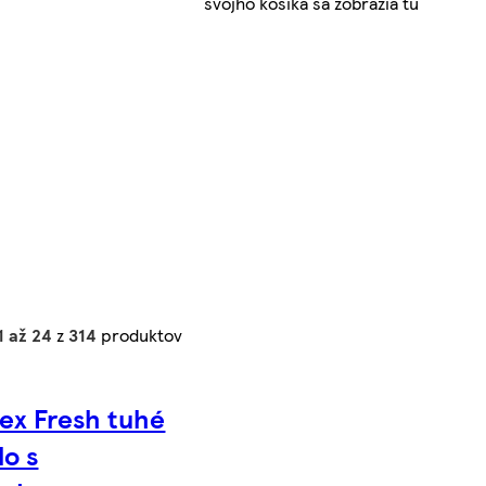
svojho košíka sa zobrazia tu
1 až 24
z
314
produktov
ex Fresh tuhé
o s