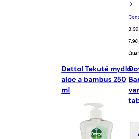
Cena
3,99
7,98
Quan
Dettol Tekuté mydlo
Do
aloe a bambus 250
Ba
ml
va
tab