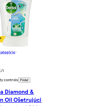
 kategórie
€/l
ty controls
Pridať
ea Diamond &
n Oil Ošetrujúci