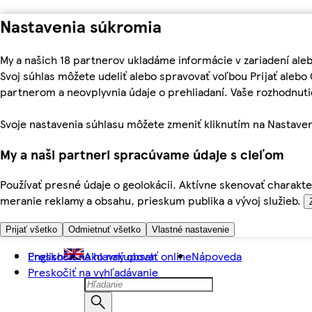
Nastavenia súkromia
My a našich 18 partnerov ukladáme informácie v zariadení ale
Svoj súhlas môžete udeliť alebo spravovať voľbou Prijať aleb
partnerom a neovplyvnia údaje o prehliadaní. Vaše rozhodnu
Svoje nastavenia súhlasu môžete zmeniť kliknutím na Nastaven
My a naši partneri spracúvame údaje s cieľom
Používať presné údaje o geolokácii. Aktívne skenovať charakter
meranie reklamy a obsahu, prieskum publika a vývoj služieb.
Prijať všetko
Odmietnuť všetko
Vlastné nastavenie
Preskočiť na hlavný obsah
English
Ako nakupovať online
Nápoveda
Preskočiť na vyhľadávanie