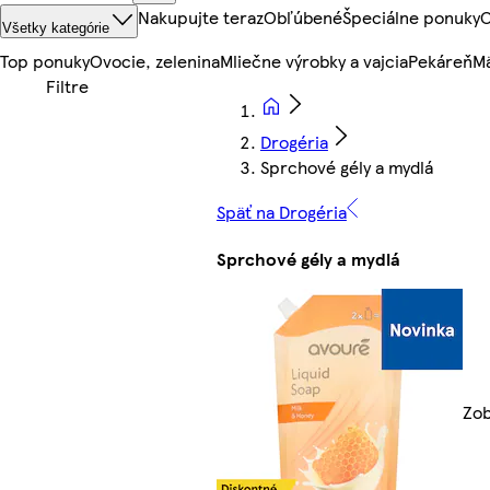
Nakupujte teraz
Obľúbené
Špeciálne ponuky
O
Všetky kategórie
Top ponuky
Ovocie, zelenina
Mliečne výrobky a vajcia
Pekáreň
Mä
Drogéria
Sprchové gély a mydlá
Späť na Drogéria
Sprchové gély a mydlá
Zob