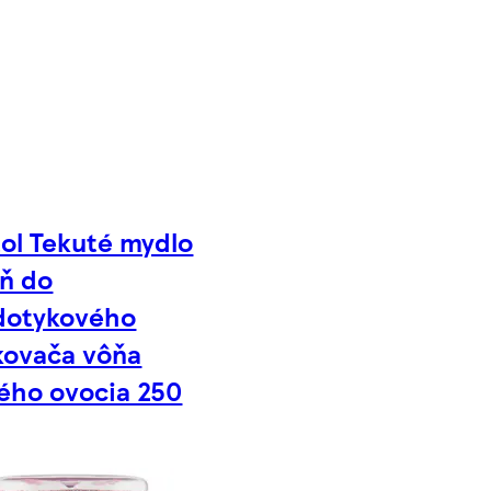
ol Tekuté mydlo
ň do
dotykového
kovača vôňa
ého ovocia 250