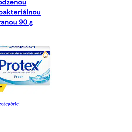
rodzenou
bakteriálnou
ranou 90 g
 kategórie