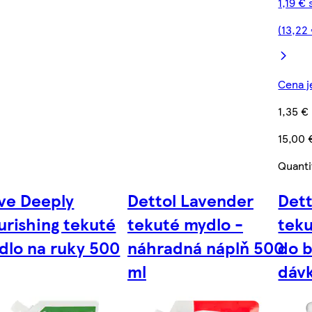
1,19 €
(13,22
Cena j
1,35 €
15,00 
Quanti
ve Deeply
Dettol Lavender
Det
urishing tekuté
tekuté mydlo -
teku
dlo na ruky 500
náhradná náplň 500
do 
ml
dáv