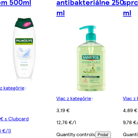
ém 500ml
antibakteriálne 250
sprc
ml
ml
 z kategórie
Viac z kategórie
Viac z
3,19 €
4,89 €
 € s Clubcard
12,76 €/l
9,78 €
8 €/l)
Quantity controls
Quanti
Pridať