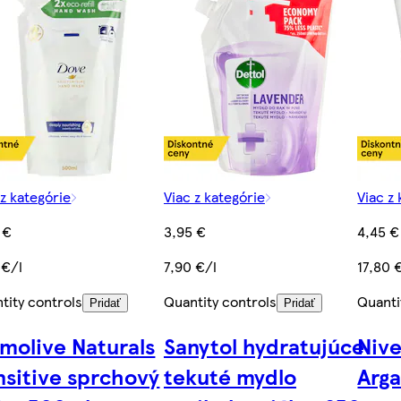
 z kategórie
Viac z kategórie
Viac z
 €
3,95 €
4,45 €
 €/l
7,90 €/l
17,80 
tity controls
Quantity controls
Quanti
Pridať
Pridať
lmolive Naturals
Sanytol hydratujúce
Niv
nsitive sprchový
tekuté mydlo
Arga