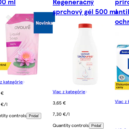
00 ml
Regeneračný
pri
sprchový gél 500 ml
anti
och
 z kategórie
Viac z kategórie
 €
Viac z
3,65 €
 €/l
7,30 €/l
tity controls
Pridať
Quantity controls
Pridať