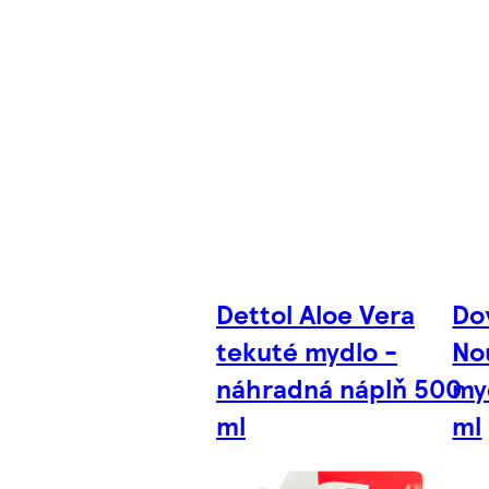
Dettol Aloe Vera
Do
tekuté mydlo -
No
náhradná náplň 500
my
ml
ml