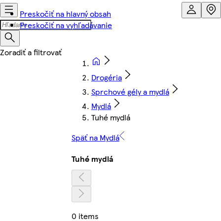
Preskočiť na hlavný obsah
Preskočiť na vyhľadávanie
Drogéria
Sprchové gély a mydlá
Mydlá
Tuhé mydlá
Späť na Mydlá
Tuhé mydlá
0 items