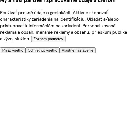
Používať presné údaje o geolokácii. Aktívne skenovať
charakteristiky zariadenia na identifikáciu. Ukladať a/alebo
pristupovať k informáciám na zariadení. Personalizovaná
reklama a obsah, meranie reklamy a obsahu, prieskum publika
a vývoj služieb.
Zoznam partnerov
Prijať všetko
Odmietnuť všetko
Vlastné nastavenie
Potrebujete pomoc?
Cena doručenia
Bezpečnosť pri nákupe
Všeobecné obchodné podmienky
Ochrana súkromia