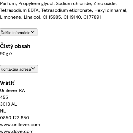
Parfum, Propylene glycol, Sodium chloride, Zinc oxide,
Tetrasodium EDTA, Tetrasodium etidronate, Hexyl cinnamal,
Limonene, Linalool, CI 15985, CI 19140, CI 77891
Ďalšie informácie
Čistý obsah
90g ℮
Kontaktná adresa
Vrátiť
Unilever RA
455
3013 AL
NL
0850 123 850
www.unilever.com
www.dove.com