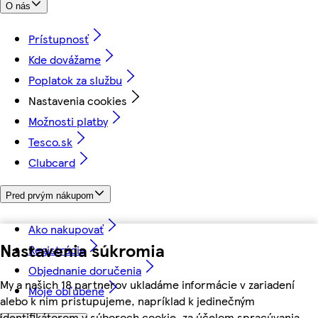
O nás
Prístupnosť
Kde dovážame
Poplatok za službu
Nastavenia cookies
Možnosti platby
Tesco.sk
Clubcard
Pred prvým nákupom
Ako nakupovať
Nastavenia súkromia
Registrácia
Objednanie doručenia
My a našich 18 partnerov ukladáme informácie v zariadení
Moje obľúbené
alebo k nim pristupujeme, napríklad k jedinečným
identifikátorom v súboroch cookie, za účelom spracúvania