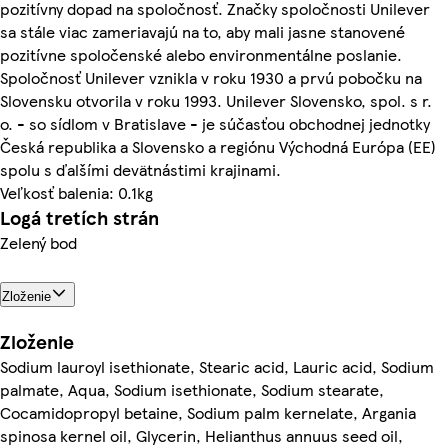
pozitívny dopad na spoločnosť. Značky spoločnosti Unilever
sa stále viac zameriavajú na to, aby mali jasne stanovené
pozitívne spoločenské alebo environmentálne poslanie.
Spoločnosť Unilever vznikla v roku 1930 a prvú pobočku na
Slovensku otvorila v roku 1993. Unilever Slovensko, spol. s r.
o. - so sídlom v Bratislave - je súčasťou obchodnej jednotky
Česká republika a Slovensko a regiónu Východná Európa (EE)
spolu s ďalšími devätnástimi krajinami.
Veľkosť balenia: 0.1kg
Logá tretích strán
Zelený bod
Zloženie
Zloženie
Sodium lauroyl isethionate, Stearic acid, Lauric acid, Sodium
palmate, Aqua, Sodium isethionate, Sodium stearate,
Cocamidopropyl betaine, Sodium palm kernelate, Argania
spinosa kernel oil, Glycerin, Helianthus annuus seed oil,