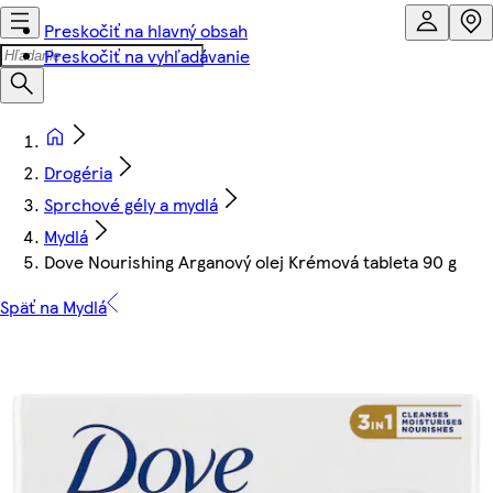
Preskočiť na hlavný obsah
Preskočiť na vyhľadávanie
Drogéria
Sprchové gély a mydlá
Mydlá
Dove Nourishing Arganový olej Krémová tableta 90 g
Späť na Mydlá