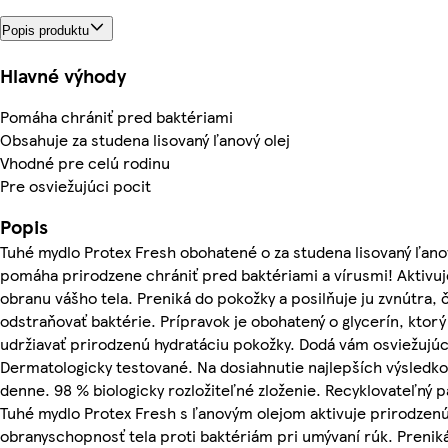
Popis produktu
Hlavné výhody
Pomáha chrániť pred baktériami
Obsahuje za studena lisovaný ľanový olej
Vhodné pre celú rodinu
Pre osviežujúci pocit
Popis
Tuhé mydlo Protex Fresh obohatené o za studena lisovaný ľanov
pomáha prirodzene chrániť pred baktériami a vírusmi! Aktivu
obranu vášho tela. Preniká do pokožky a posilňuje ju zvnútra,
odstraňovať baktérie. Prípravok je obohatený o glycerín, kto
udržiavať prirodzenú hydratáciu pokožky. Dodá vám osviežujúc
Dermatologicky testované. Na dosiahnutie najlepších výsledko
denne. 98 % biologicky rozložiteľné zloženie. Recyklovateľný p
Tuhé mydlo Protex Fresh s ľanovým olejom aktivuje prirodzen
obranyschopnosť tela proti baktériám pri umývaní rúk. Prenik