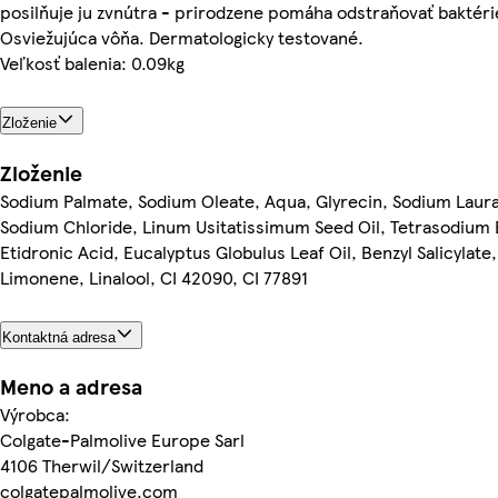
posilňuje ju zvnútra - prirodzene pomáha odstraňovať baktéri
Osviežujúca vôňa. Dermatologicky testované.
Veľkosť balenia: 0.09kg
Zloženie
Zloženie
Sodium Palmate, Sodium Oleate, Aqua, Glyrecin, Sodium Laur
Sodium Chloride, Linum Usitatissimum Seed Oil, Tetrasodium
Etidronic Acid, Eucalyptus Globulus Leaf Oil, Benzyl Salicylat
Limonene, Linalool, CI 42090, CI 77891
Kontaktná adresa
Meno a adresa
Výrobca:
Colgate-Palmolive Europe Sarl
4106 Therwil/Switzerland
colgatepalmolive.com