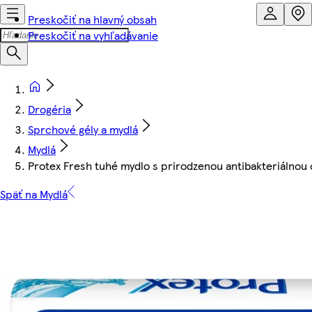
Preskočiť na hlavný obsah
Preskočiť na vyhľadávanie
Drogéria
Sprchové gély a mydlá
Mydlá
Protex Fresh tuhé mydlo s prirodzenou antibakteriálnou
Späť na Mydlá