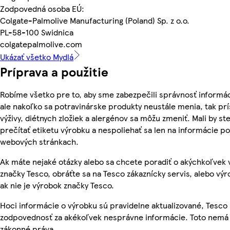
Zodpovedná osoba EÚ:
Colgate-Palmolive Manufacturing (Poland) Sp. z o.o.
PL-58-100 Swidnica
colgatepalmolive.com
Ukázať všetko Mydlá
Príprava a použitie
Robíme všetko pre to, aby sme zabezpečili správnosť informác
ale nakoľko sa potravinárske produkty neustále menia, tak pr
výživy, diétnych zložiek a alergénov sa môžu zmeniť. Mali by ste
prečítať etiketu výrobku a nespoliehať sa len na informácie p
webových stránkach.
Ak máte nejaké otázky alebo sa chcete poradiť o akýchkoľvek
značky Tesco, obráťte sa na Tesco zákaznícky servis, alebo vý
ak nie je výrobok značky Tesco.
Hoci informácie o výrobku sú pravidelne aktualizované, Tesc
zodpovednosť za akékoľvek nesprávne informácie. Toto nemá 
zákonné práva.