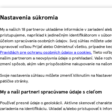
Nastavenia súkromia
My a našich 18 partnerov ukladáme informácie v zariadení ale
pristupujeme, napríklad k jedinečným identifikátorom v súbor
účelom spracúvania osobných údajov. Svoj súhlas môžete udel
spravovať voľbou Prijať alebo Odmietnuť všetko, prípadne ke
Pravidlách pre ochranu osobných údajov a cookies.
Tieto voľ
našim partnerom a neovplyvnia údaje o prehliadaní. Vaše roz
zmení spôsob, akým vám prispôsobíme nakupovanie na našo
Svoje nastavenia súhlasu môžete zmeniť kliknutím na Nastaven
pätičke stránky.
My a naši partneri spracúvame údaje s cieľom
Používať presné údaje o geolokácii. Aktívne skenovať charakte
zariadenia na identifikáciu. Ukladať a/alebo pristupovať k inf