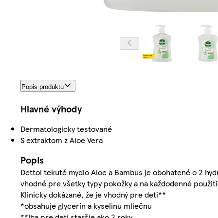
Popis produktu
Hlavné výhody
Dermatologicky testované
S extraktom z Aloe Vera
Popis
Dettol tekuté mydlo Aloe a Bambus je obohatené o 2 hyd
vhodné pre všetky typy pokožky a na každodenné použiti
Klinicky dokázané, že je vhodný pre deti**
*obsahuje glycerín a kyselinu mliečnu
**Iba pre deti staršie ako 2 roky.