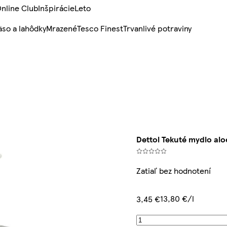
nline Club
Inšpirácie
Leto
so a lahôdky
Mrazené
Tesco Finest
Trvanlivé potraviny
Dettol Tekuté mydlo al
Zatiaľ bez hodnotení
13,80 €/l
3,45 €