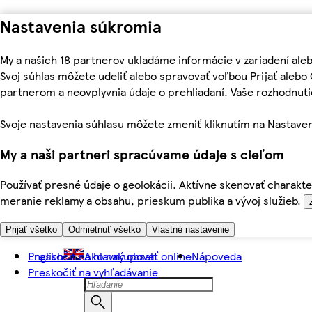
Nastavenia súkromia
My a našich 18 partnerov ukladáme informácie v zariadení ale
Svoj súhlas môžete udeliť alebo spravovať voľbou Prijať aleb
partnerom a neovplyvnia údaje o prehliadaní. Vaše rozhodnu
Svoje nastavenia súhlasu môžete zmeniť kliknutím na Nastaven
My a naši partneri spracúvame údaje s cieľom
Používať presné údaje o geolokácii. Aktívne skenovať charakter
meranie reklamy a obsahu, prieskum publika a vývoj služieb.
Prijať všetko
Odmietnuť všetko
Vlastné nastavenie
Preskočiť na hlavný obsah
English
Ako nakupovať online
Nápoveda
Preskočiť na vyhľadávanie