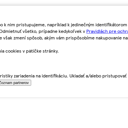
bo k nim pristupujeme, napríklad k jedinečným identifikátoro
o Odmietnuť všetko, prípadne kedykoľvek v
Pravidlách pre ochr
tie však zmení spôsob, akým vám prispôsobíme nakupovanie n
ia cookies v pätičke stránky.
istiky zariadenia na identifikáciu. Ukladať a/alebo pristupova
Zoznam partnerov