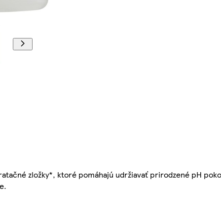
ratačné zložky*, ktoré pomáhajú udržiavať prirodzené pH pokož
e.