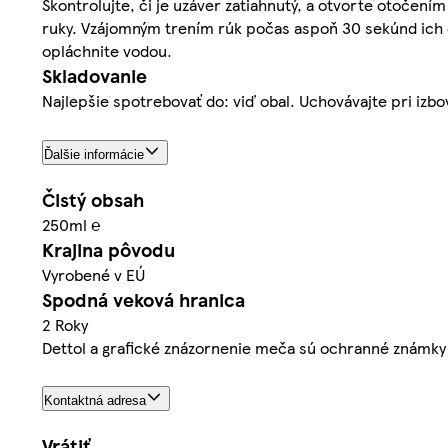
Skontrolujte, či je uzáver zatiahnutý, a otvorte otoče
ruky. Vzájomným trením rúk počas aspoň 30 sekúnd ich 
opláchnite vodou.
Skladovanie
Najlepšie spotrebovať do: viď obal. Uchovávajte pri izbo
Ďalšie informácie
Čistý obsah
250ml ℮
Krajina pôvodu
Vyrobené v EÚ
Spodná veková hranica
2 Roky
Dettol a grafické znázornenie meča sú ochranné známky 
Kontaktná adresa
Vrátiť