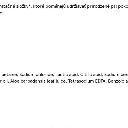
ratačné zložky*, ktoré pomáhajú udržiavať prirodzené pH pokož
e.
betaine, Sodium chloride, Lactic acid, Citric acid, Sodium be
oil, Aloe barbadensis leaf juice, Tetrasodium EDTA, Benzoic 