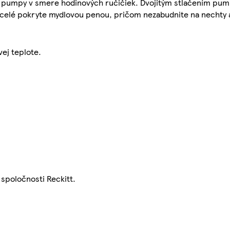
ním pumpy v smere hodinových ručičiek. Dvojitým stlačením pu
celé pokryte mydlovou penou, pričom nezabudnite na nechty 
vej teplote.
spoločnosti Reckitt.