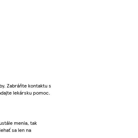
by. Zabráňte kontaktu s
adajte lekársku pomoc.
ustále menia, tak
iehať sa len na