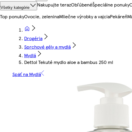
Nakupujte teraz
Obľúbené
Špeciálne ponuky
O
Všetky kategórie
Top ponuky
Ovocie, zelenina
Mliečne výrobky a vajcia
Pekáreň
Mä
Drogéria
Sprchové gély a mydlá
Mydlá
Dettol Tekuté mydlo aloe a bambus 250 ml
Späť na Mydlá