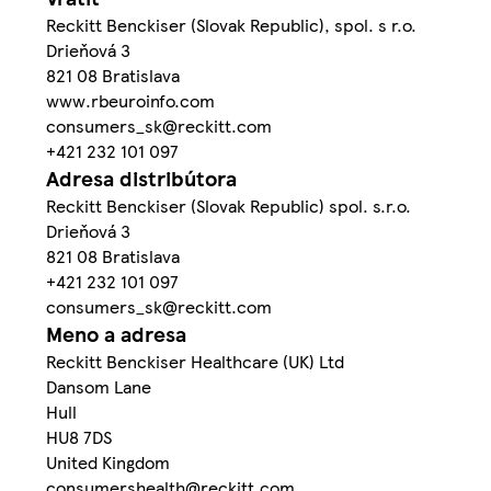
Reckitt Benckiser (Slovak Republic), spol. s r.o.
Drieňová 3
821 08 Bratislava
www.rbeuroinfo.com
consumers_sk@reckitt.com
+421 232 101 097
Adresa distribútora
Reckitt Benckiser (Slovak Republic) spol. s.r.o.
Drieňová 3
821 08 Bratislava
+421 232 101 097
consumers_sk@reckitt.com
Meno a adresa
Reckitt Benckiser Healthcare (UK) Ltd
Dansom Lane
Hull
HU8 7DS
United Kingdom
consumershealth@reckitt.com