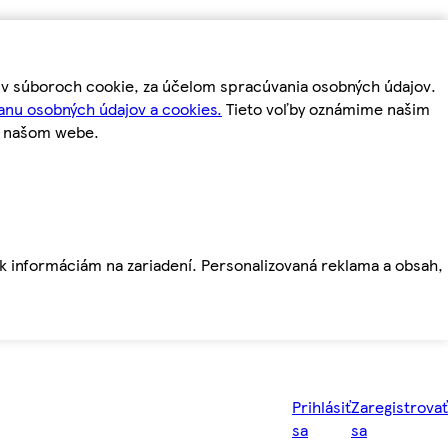
m v súboroch cookie, za účelom spracúvania osobných údajov.
anu osobných údajov a cookies.
Tieto voľby oznámime našim
a našom webe.
ť k informáciám na zariadení. Personalizovaná reklama a obsah,
Prihlásiť
Zaregistrovať
sa
sa