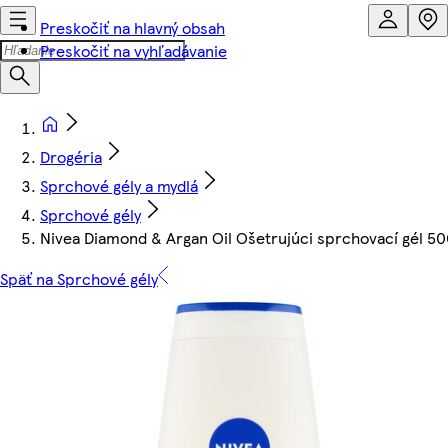
Preskočiť na hlavný obsah
Preskočiť na vyhľadávanie
Drogéria
Sprchové gély a mydlá
Sprchové gély
Nivea Diamond & Argan Oil Ošetrujúci sprchovací gél 50
Späť na Sprchové gély