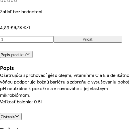
Zatiaľ bez hodnotení
9,78 €/l
4,89 €
Pridať
Popis produktu
Popis
Ošetrujúci sprchovací gél s olejmi, vitamínmi C a E a delikátn
vôňou podporuje kožnú bariéru a zabraňuje vysušovaniu pokož
pH neutrálne k pokožke a v rovnováhe s jej vlastným
mikrobiómom.
Veľkosť balenia: 0.5l
Zloženie