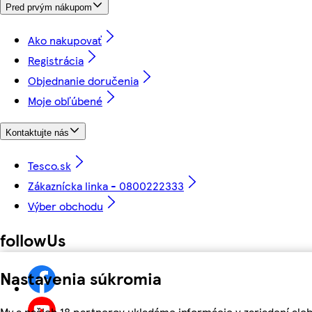
Pred prvým nákupom
Ako nakupovať
Registrácia
Objednanie doručenia
Moje obľúbené
Kontaktujte nás
Tesco.sk
Zákaznícka linka - 0800222333
Výber obchodu
followUs
Nastavenia súkromia
My a našich 18 partnerov ukladáme informácie v zariadení aleb