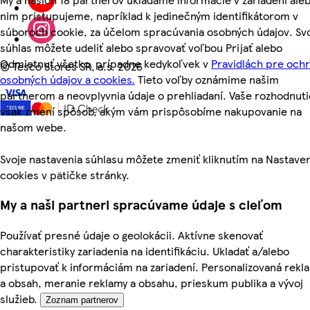
nim pristupujeme, napríklad k jedinečným identifikátorom v
súboroch cookie, za účelom spracúvania osobných údajov. Sv
súhlas môžete udeliť alebo spravovať voľbou Prijať alebo
Odmietnuť všetko, prípadne kedykoľvek v
Pravidlách pre och
©
Tesco Stores SR, a.s. 2026
osobných údajov a cookies.
Tieto voľby oznámime našim
partnerom a neovplyvnia údaje o prehliadaní. Vaše rozhodnuti
však zmení spôsob, akým vám prispôsobíme nakupovanie na
našom webe.
Svoje nastavenia súhlasu môžete zmeniť kliknutím na Nastave
cookies v pätičke stránky.
My a naši partneri spracúvame údaje s cieľom
Používať presné údaje o geolokácii. Aktívne skenovať
charakteristiky zariadenia na identifikáciu. Ukladať a/alebo
pristupovať k informáciám na zariadení. Personalizovaná rekl
a obsah, meranie reklamy a obsahu, prieskum publika a vývoj
služieb.
Zoznam partnerov