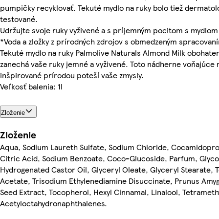
pumpičky recyklovať. Tekuté mydlo na ruky bolo tiež dermatol
testované.
Udržujte svoje ruky vyživené a s príjemným pocitom s mydlom
*Voda a zložky z prírodných zdrojov s obmedzeným spracovan
Tekuté mydlo na ruky Palmolive Naturals Almond Milk obohaten
zanechá vaše ruky jemné a vyživené. Toto nádherne voňajúce 
inšpirované prírodou poteší vaše zmysly.
Veľkosť balenia: 1l
Zloženie
Zloženie
Aqua, Sodium Laureth Sulfate, Sodium Chloride, Cocamidopro
Citric Acid, Sodium Benzoate, Coco-Glucoside, Parfum, Glycol
Hydrogenated Castor Oil, Glyceryl Oleate, Glyceryl Stearate, 
Acetate, Trisodium Ethylenediamine Disuccinate, Prunus Amyg
Seed Extract, Tocopherol, Hexyl Cinnamal, Linalool, Tetrameth
Acetyloctahydronaphthalenes.