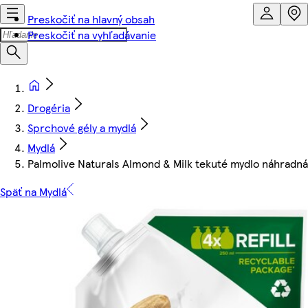
Preskočiť na hlavný obsah
Preskočiť na vyhľadávanie
Drogéria
Sprchové gély a mydlá
Mydlá
Palmolive Naturals Almond & Milk tekuté mydlo náhradn
Späť na Mydlá