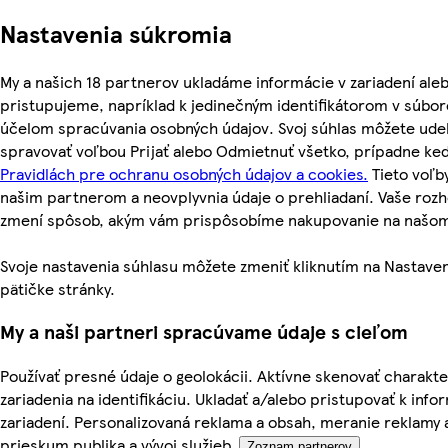
Nastavenia súkromia
My a našich 18 partnerov ukladáme informácie v zariadení ale
pristupujeme, napríklad k jedinečným identifikátorom v súbor
účelom spracúvania osobných údajov. Svoj súhlas môžete udel
spravovať voľbou Prijať alebo Odmietnuť všetko, prípadne ke
Pravidlách pre ochranu osobných údajov a cookies.
Tieto voľ
našim partnerom a neovplyvnia údaje o prehliadaní. Vaše roz
zmení spôsob, akým vám prispôsobíme nakupovanie na našo
Svoje nastavenia súhlasu môžete zmeniť kliknutím na Nastaven
pätičke stránky.
My a naši partneri spracúvame údaje s cieľom
Používať presné údaje o geolokácii. Aktívne skenovať charakte
zariadenia na identifikáciu. Ukladať a/alebo pristupovať k inf
zariadení. Personalizovaná reklama a obsah, meranie reklamy 
prieskum publika a vývoj služieb.
Zoznam partnerov