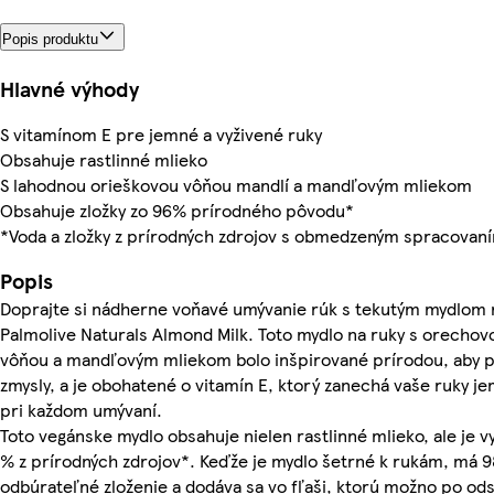
Popis produktu
Hlavné výhody
S vitamínom E pre jemné a vyživené ruky
Obsahuje rastlinné mlieko
S lahodnou orieškovou vôňou mandlí a mandľovým mliekom
Obsahuje zložky zo 96% prírodného pôvodu*
*Voda a zložky z prírodných zdrojov s obmedzeným spracovan
Popis
Doprajte si nádherne voňavé umývanie rúk s tekutým mydlom 
Palmolive Naturals Almond Milk. Toto mydlo na ruky s orecho
vôňou a mandľovým mliekom bolo inšpirované prírodou, aby p
zmysly, a je obohatené o vitamín E, ktorý zanechá vaše ruky j
pri každom umývaní.
Toto vegánske mydlo obsahuje nielen rastlinné mlieko, ale je v
% z prírodných zdrojov*. Keďže je mydlo šetrné k rukám, má 9
odbúrateľné zloženie a dodáva sa vo fľaši, ktorú možno po od