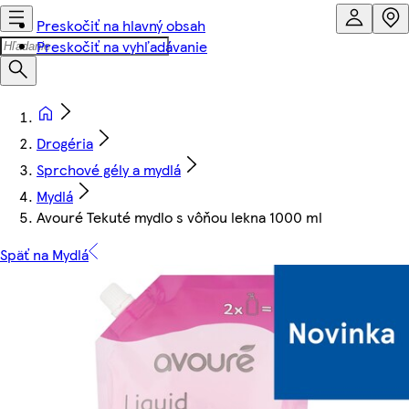
Preskočiť na hlavný obsah
Preskočiť na vyhľadávanie
Drogéria
Sprchové gély a mydlá
Mydlá
Avouré Tekuté mydlo s vôňou lekna 1000 ml
Späť na Mydlá