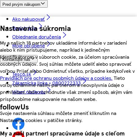
Pred prvým nákupom
Ako nakupovať
Nastavenia súkromia
Registrácia
Objednanie doručenia
My a našich 18 partnerov ukladáme informácie v zariadení
Moje obľúbené
alebo k nim pristupujeme, napríklad k jedinečným
identifikátorom v súboroch cookie, za účelom spracúvania
Kontaktujte nás
osobných údajov. Svoj súhlas môžete udeliť alebo spravovať
voľbou Prijať alebo Odmietnuť všetko, prípadne kedykoľvek v
Tesco.sk
Pravidlách pre ochranu osobných údajov a cookies.
Tieto
Zákaznícka linka - 0800222333
voľby oznámime našim partnerom a neovplyvnia údaje o
Výber obchodu
prehliadaní. Vaše rozhodnutie však zmení spôsob, akým vám
prispôsobíme nakupovanie na našom webe.
followUs
Svoje nastavenia súhlasu môžete zmeniť kliknutím na
Nastavenia cookies v pätičke stránky.
My a naši partneri spracúvame údaje s cieľom