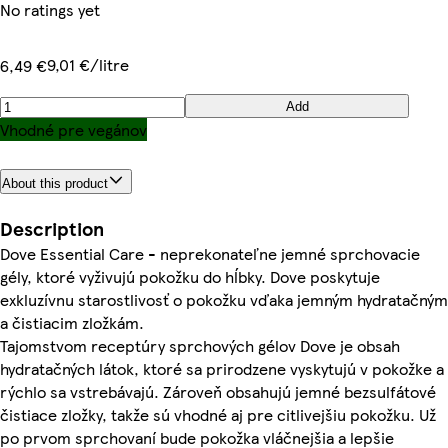
No ratings yet
9,01 €/litre
6,49 €
Add
Vhodné pre vegánov
About this product
Description
Dove Essential Care - neprekonateľne jemné sprchovacie
gély, ktoré vyživujú pokožku do hĺbky. Dove poskytuje
exkluzívnu starostlivosť o pokožku vďaka jemným hydratačným
a čistiacim zložkám.
Tajomstvom receptúry sprchových gélov Dove je obsah
hydratačných látok, ktoré sa prirodzene vyskytujú v pokožke a
rýchlo sa vstrebávajú. Zároveň obsahujú jemné bezsulfátové
čistiace zložky, takže sú vhodné aj pre citlivejšiu pokožku. Už
po prvom sprchovaní bude pokožka vláčnejšia a lepšie