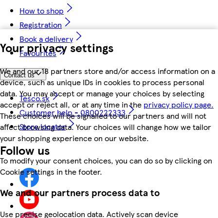
How to shop
Registration
Book a delivery
Your privacy settings
Favourites
We and our 18 partners store and/or access information on a
Contact us
device, such as unique IDs in cookies to process personal
data. You may accept or manage your choices by selecting
Tesco.sk
accept or reject all, or at any time in the
privacy policy page.
Customer help - 0800222333
These choices will be signalled to our partners and will not
Store locator
affect browsing data. Your choices will change how we tailor
your shopping experience on our website.
Follow us
To modify your consent choices, you can do so by clicking on
Cookie settings in the footer.
We and our partners process data to
Use precise geolocation data. Actively scan device