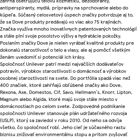
zahŕňa ošetrujúcu telovú kozmetiku, dezodoranty,
antiperspiranty, mydlá, prípravky na sprchovanie alebo do
kúpeľa. Súčasný celosvetový úspech značky potvrdzuje aj to,
že sa Dove produkty predávajú vo viac ako 75 krajinách.
Značka využíva mnoho inovatívnych patentovaných technológií
a stále plní svoje posolstvo výživy a hydratácie pokožky.
Poslaním značky Dove je nielen vyrábať kvalitné produkty pre
dokonalú starostlivosť o telo a vlasy, ale aj pomôcť všetkým
ženám uvedomiť si potenciál ich krásy.
Spoločnosť Unilever patrí medzi najväčších dodávateľov
potravín, výrobkov starostlivosti o domácnosť a výrobkov
osobnej starostlivosti na svete. Do portfólia spadá viac než
400 značiek, ktoré zahŕňajú obľúbené značky ako Dove,
Rexona, Axe, Domestos, Cif, Savo, Hellmann´s, Knorr, Lipton,
Magnum alebo Algida, ktoré majú svoje stále miesto v
domácnostiach po celom svete. Zodpovedné podnikanie
spoločnosti Unilever stanovuje plán udržateľného rozvoja
(USLP), ktorý sa zaviedol v roku 2010. Od neho sa odvíja
všetko, čo spoločnosť robí. Jeho cieľ je súčasného rastu
biznisu znižovať environmentálnu stopu a pritom zvyšovať