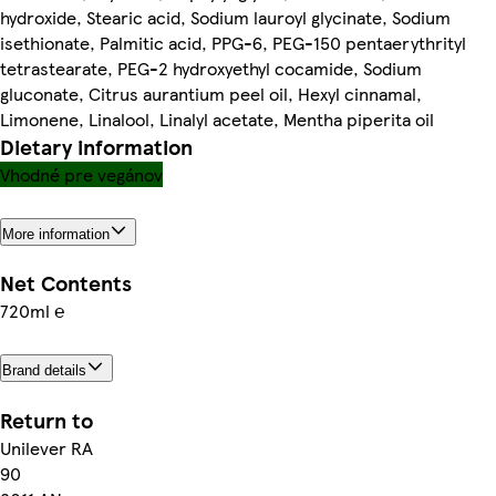
hydroxide, Stearic acid, Sodium lauroyl glycinate, Sodium
isethionate, Palmitic acid, PPG-6, PEG-150 pentaerythrityl
tetrastearate, PEG-2 hydroxyethyl cocamide, Sodium
gluconate, Citrus aurantium peel oil, Hexyl cinnamal,
Limonene, Linalool, Linalyl acetate, Mentha piperita oil
Dietary information
Vhodné pre vegánov
More information
Net Contents
720ml ℮
Brand details
Return to
Unilever RA
90