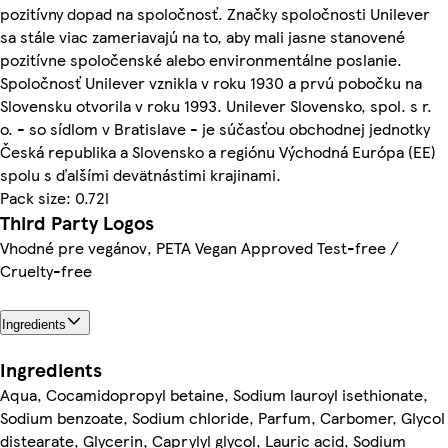
pozitívny dopad na spoločnosť. Značky spoločnosti Unilever
sa stále viac zameriavajú na to, aby mali jasne stanovené
pozitívne spoločenské alebo environmentálne poslanie.
Spoločnosť Unilever vznikla v roku 1930 a prvú pobočku na
Slovensku otvorila v roku 1993. Unilever Slovensko, spol. s r.
o. - so sídlom v Bratislave - je súčasťou obchodnej jednotky
Česká republika a Slovensko a regiónu Východná Európa (EE)
spolu s ďalšími devätnástimi krajinami.
Pack size: 0.72l
Third Party Logos
Vhodné pre vegánov, PETA Vegan Approved Test-free /
Cruelty-free
Ingredients
Ingredients
Aqua, Cocamidopropyl betaine, Sodium lauroyl isethionate,
Sodium benzoate, Sodium chloride, Parfum, Carbomer, Glycol
distearate, Glycerin, Caprylyl glycol, Lauric acid, Sodium