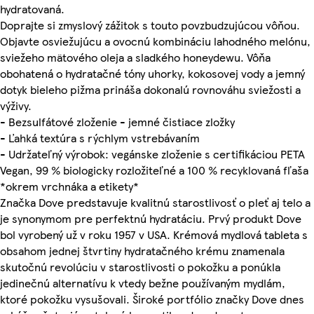
hydratovaná.
Doprajte si zmyslový zážitok s touto povzbudzujúcou vôňou.
Objavte osviežujúcu a ovocnú kombináciu lahodného melónu,
sviežeho mätového oleja a sladkého honeydewu. Vôňa
obohatená o hydratačné tóny uhorky, kokosovej vody a jemný
dotyk bieleho pižma prináša dokonalú rovnováhu sviežosti a
výživy.
- Bezsulfátové zloženie - jemné čistiace zložky
- Ľahká textúra s rýchlym vstrebávaním
- Udržateľný výrobok: vegánske zloženie s certifikáciou PETA
Vegan, 99 % biologicky rozložiteľné a 100 % recyklovaná fľaša
*okrem vrchnáka a etikety*
Značka Dove predstavuje kvalitnú starostlivosť o pleť aj telo a
je synonymom pre perfektnú hydratáciu. Prvý produkt Dove
bol vyrobený už v roku 1957 v USA. Krémová mydlová tableta s
obsahom jednej štvrtiny hydratačného krému znamenala
skutočnú revolúciu v starostlivosti o pokožku a ponúkla
jedinečnú alternatívu k vtedy bežne používaným mydlám,
ktoré pokožku vysušovali. Široké portfólio značky Dove dnes