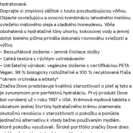
hydratovaná.
Doprajte si zmyslový zážitok s touto povzbudzujúcou vôňou.
Objavte osviežujúcu a ovocnú kombináciu lahodného melónu,
sviežeho mätového oleja a sladkého honeydewu. Vôňa
obohatená o hydratačné tóny uhorky, kokosovej vody a jemný
dotyk bieleho pižma prináša dokonalú rovnováhu sviežosti a
výživy.
- Bezsulfátové zloženie - jemné čistiace zložky
- Ľahká textúra s rýchlym vstrebávaním
- Udržateľný výrobok: vegánske zloženie s certifikáciou PETA
Vegan, 99 % biologicky rozložiteľné a 100 % recyklovaná fľaša
*okrem vrchnáka a etikety*
Značka Dove predstavuje kvalitnú starostlivosť o pleť aj telo a
je synonymom pre perfektnú hydratáciu. Prvý produkt Dove
bol vyrobený už v roku 1957 v USA. Krémová mydlová tableta s
obsahom jednej štvrtiny hydratačného krému znamenala
skutočnú revolúciu v starostlivosti o pokožku a ponúkla
jedinečnú alternatívu k vtedy bežne používaným mydlám,
ktoré pokožku vysušovali. Široké portfólio značky Dove dnes