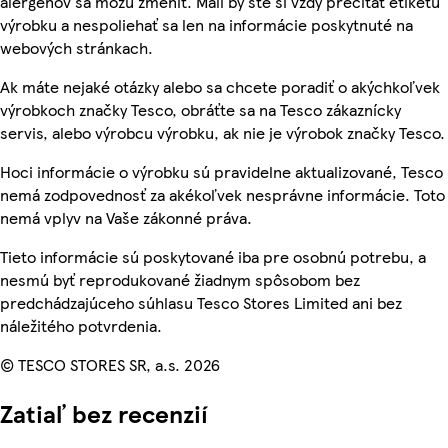
alergénov sa môžu zmeniť. Mali by ste si vždy prečítať etiketu
výrobku a nespoliehať sa len na informácie poskytnuté na
webových stránkach.
Ak máte nejaké otázky alebo sa chcete poradiť o akýchkoľvek
výrobkoch značky Tesco, obráťte sa na Tesco zákaznícky
servis, alebo výrobcu výrobku, ak nie je výrobok značky Tesco.
Hoci informácie o výrobku sú pravidelne aktualizované, Tesco
nemá zodpovednosť za akékoľvek nesprávne informácie. Toto
nemá vplyv na Vaše zákonné práva.
Tieto informácie sú poskytované iba pre osobnú potrebu, a
nesmú byť reprodukované žiadnym spôsobom bez
predchádzajúceho súhlasu Tesco Stores Limited ani bez
náležitého potvrdenia.
© TESCO STORES SR, a.s. 2026
Zatiaľ bez recenzií