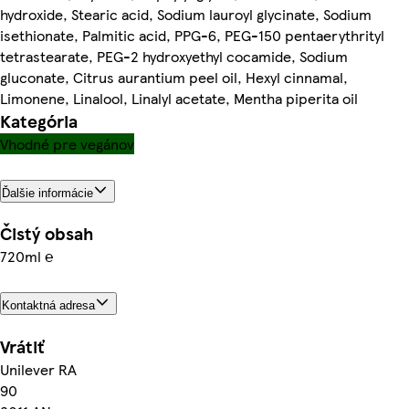
hydroxide, Stearic acid, Sodium lauroyl glycinate, Sodium
isethionate, Palmitic acid, PPG-6, PEG-150 pentaerythrityl
tetrastearate, PEG-2 hydroxyethyl cocamide, Sodium
gluconate, Citrus aurantium peel oil, Hexyl cinnamal,
Limonene, Linalool, Linalyl acetate, Mentha piperita oil
Kategória
Vhodné pre vegánov
Ďalšie informácie
Čistý obsah
720ml ℮
Kontaktná adresa
Vrátiť
Unilever RA
90