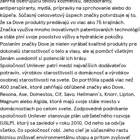
zahŕňa ošetrujúcu telovú kozmetiku, dezodoranty,
antiperspiranty, mydlá, prípravky na sprchovanie alebo do
kúpeľa. Súčasný celosvetový úspech značky potvrdzuje aj to,
že sa Dove produkty predávajú vo viac ako 75 krajinách.
Značka využíva mnoho inovatívnych patentovaných technológií
a stále plní svoje posolstvo výživy a hydratácie pokožky.
Poslaním značky Dove je nielen vyrábať kvalitné produkty pre
dokonalú starostlivosť o telo a vlasy, ale aj pomôcť všetkým
ženám uvedomiť si potenciál ich krásy.
Spoločnosť Unilever patrí medzi najväčších dodávateľov
potravín, výrobkov starostlivosti o domácnosť a výrobkov
osobnej starostlivosti na svete. Do portfólia spadá viac než
400 značiek, ktoré zahŕňajú obľúbené značky ako Dove,
Rexona, Axe, Domestos, Cif, Savo, Hellmann´s, Knorr, Lipton,
Magnum alebo Algida, ktoré majú svoje stále miesto v
domácnostiach po celom svete. Zodpovedné podnikanie
spoločnosti Unilever stanovuje plán udržateľného rozvoja
(USLP), ktorý sa zaviedol v roku 2010. Od neho sa odvíja
všetko, čo spoločnosť robí. Jeho cieľ je súčasného rastu
biznisu znižovať environmentálnu stopu a pritom zvyšovať