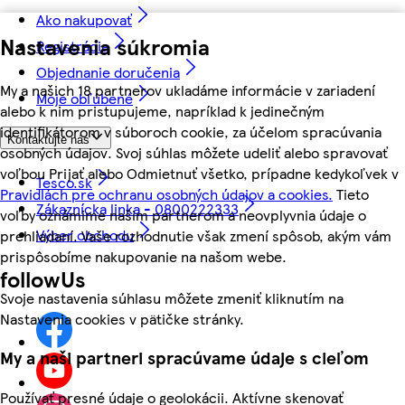
Ako nakupovať
Nastavenia súkromia
Registrácia
Objednanie doručenia
My a našich 18 partnerov ukladáme informácie v zariadení
Moje obľúbené
alebo k nim pristupujeme, napríklad k jedinečným
identifikátorom v súboroch cookie, za účelom spracúvania
Kontaktujte nás
osobných údajov. Svoj súhlas môžete udeliť alebo spravovať
voľbou Prijať alebo Odmietnuť všetko, prípadne kedykoľvek v
Tesco.sk
Pravidlách pre ochranu osobných údajov a cookies.
Tieto
Zákaznícka linka - 0800222333
voľby oznámime našim partnerom a neovplyvnia údaje o
Výber obchodu
prehliadaní. Vaše rozhodnutie však zmení spôsob, akým vám
prispôsobíme nakupovanie na našom webe.
followUs
Svoje nastavenia súhlasu môžete zmeniť kliknutím na
Nastavenia cookies v pätičke stránky.
My a naši partneri spracúvame údaje s cieľom
Používať presné údaje o geolokácii. Aktívne skenovať