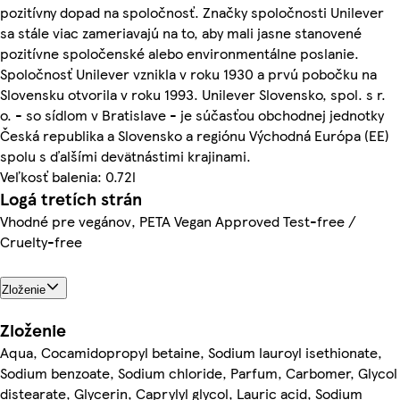
pozitívny dopad na spoločnosť. Značky spoločnosti Unilever
sa stále viac zameriavajú na to, aby mali jasne stanovené
pozitívne spoločenské alebo environmentálne poslanie.
Spoločnosť Unilever vznikla v roku 1930 a prvú pobočku na
Slovensku otvorila v roku 1993. Unilever Slovensko, spol. s r.
o. - so sídlom v Bratislave - je súčasťou obchodnej jednotky
Česká republika a Slovensko a regiónu Východná Európa (EE)
spolu s ďalšími devätnástimi krajinami.
Veľkosť balenia: 0.72l
Logá tretích strán
Vhodné pre vegánov, PETA Vegan Approved Test-free /
Cruelty-free
Zloženie
Zloženie
Aqua, Cocamidopropyl betaine, Sodium lauroyl isethionate,
Sodium benzoate, Sodium chloride, Parfum, Carbomer, Glycol
distearate, Glycerin, Caprylyl glycol, Lauric acid, Sodium