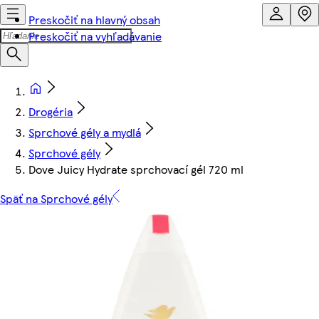
Preskočiť na hlavný obsah
Preskočiť na vyhľadávanie
Drogéria
Sprchové gély a mydlá
Sprchové gély
Dove Juicy Hydrate sprchovací gél 720 ml
Späť na Sprchové gély