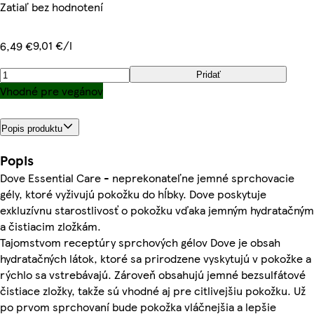
Zatiaľ bez hodnotení
9,01 €/l
6,49 €
Pridať
Vhodné pre vegánov
Popis produktu
Popis
Dove Essential Care - neprekonateľne jemné sprchovacie
gély, ktoré vyživujú pokožku do hĺbky. Dove poskytuje
exkluzívnu starostlivosť o pokožku vďaka jemným hydratačným
a čistiacim zložkám.
Tajomstvom receptúry sprchových gélov Dove je obsah
hydratačných látok, ktoré sa prirodzene vyskytujú v pokožke a
rýchlo sa vstrebávajú. Zároveň obsahujú jemné bezsulfátové
čistiace zložky, takže sú vhodné aj pre citlivejšiu pokožku. Už
po prvom sprchovaní bude pokožka vláčnejšia a lepšie