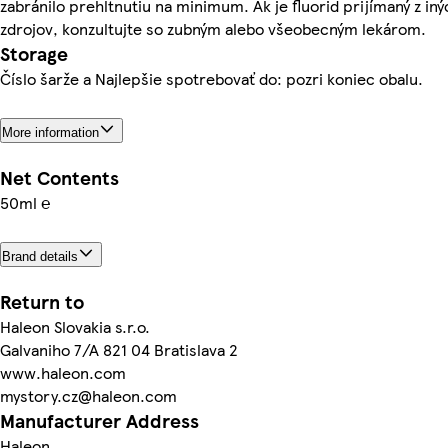
zabránilo prehltnutiu na minimum. Ak je fluorid prijímaný z iný
zdrojov, konzultujte so zubným alebo všeobecným lekárom.
Storage
Číslo šarže a Najlepšie spotrebovať do: pozri koniec obalu.
More information
Net Contents
50ml ℮
Brand details
Return to
Haleon Slovakia s.r.o.
Galvaniho 7/A 821 04 Bratislava 2
www.haleon.com
mystory.cz@haleon.com
Manufacturer Address
Haleon