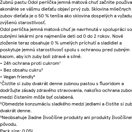
Zubnú pastu Odol perlička jemná mätová chuť začnite použiva
akonáhle se vášmu dieťaťu objaví prvý zub. Sklovina mliečnych
zubov dieťaťa je o 50 % tenšia ako sklovina dospelých a vyžadu
zvýšenú starostlivosť.
Odol perlička jemná mätová chuť je navrhnutá v spolupráci so
zubnými lekármi pre najmenšie deti od 0 do 2 rokov. Nové
zloženie teraz obsahuje 0 % umelých príchutí a sladidiel a
poskytuje jemnú starostlivosť spolu s ochranou pred zubným
kazom, aby ich zuby boli zdravé a silné.
- 24h ochrana proti cukrom¹
- Bez obsahu cukru²
- Vegan friendly³
¹Čistite si zuby dvakrát denne zubnou pastou s fluoridom a
dodržujte zásady zdravého stravovania, nakoľko ochrana zubo
medzi čistením môže byť oslabená.
²Obmedzte konzumáciu sladkého medzi jedlami a čistite si zu
dvakrát denne.
³Neobsahuje žiadne živočíšne produkty ani produkty živočíšn
pôvodu.
Pack size: 0.05l