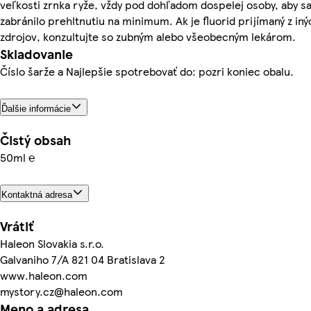
veľkosti zrnka ryže, vždy pod dohľadom dospelej osoby, aby s
zabránilo prehltnutiu na minimum. Ak je fluorid prijímaný z iný
zdrojov, konzultujte so zubným alebo všeobecným lekárom.
Skladovanie
Číslo šarže a Najlepšie spotrebovať do: pozri koniec obalu.
Ďalšie informácie
Čistý obsah
50ml ℮
Kontaktná adresa
Vrátiť
Haleon Slovakia s.r.o.
Galvaniho 7/A 821 04 Bratislava 2
www.haleon.com
mystory.cz@haleon.com
Meno a adresa