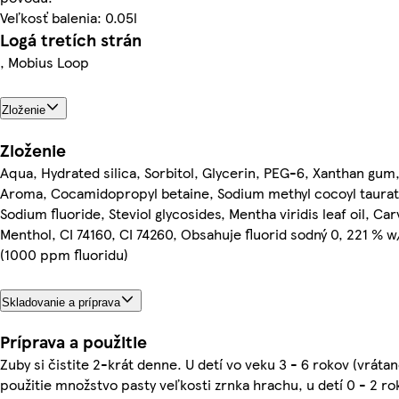
Veľkosť balenia: 0.05l
Logá tretích strán
, Mobius Loop
Zloženie
Zloženie
Aqua, Hydrated silica, Sorbitol, Glycerin, PEG-6, Xanthan gum
Aroma, Cocamidopropyl betaine, Sodium methyl cocoyl taurat
Sodium fluoride, Steviol glycosides, Mentha viridis leaf oil, Ca
Menthol, CI 74160, CI 74260, Obsahuje fluorid sodný 0, 221 % 
(1000 ppm fluoridu)
Skladovanie a príprava
Príprava a použitie
Zuby si čistite 2-krát denne. U detí vo veku 3 - 6 rokov (vrátan
použitie množstvo pasty veľkosti zrnka hrachu, u detí 0 - 2 ro