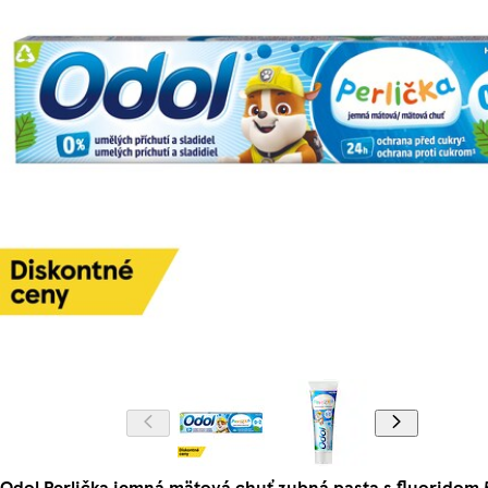
Odol Perlička jemná mätová chuť zubná pasta s fluoridom 