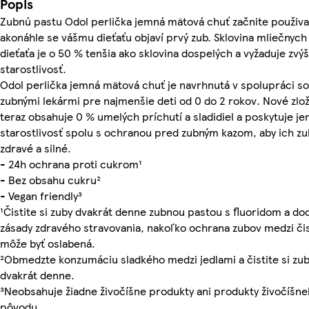
Popis
Zubnú pastu Odol perlička jemná mätová chuť začnite použiva
akonáhle se vášmu dieťaťu objaví prvý zub. Sklovina mliečnych
dieťaťa je o 50 % tenšia ako sklovina dospelých a vyžaduje zvý
starostlivosť.
Odol perlička jemná mätová chuť je navrhnutá v spolupráci so
zubnými lekármi pre najmenšie deti od 0 do 2 rokov. Nové zlo
teraz obsahuje 0 % umelých príchutí a sladidiel a poskytuje j
starostlivosť spolu s ochranou pred zubným kazom, aby ich zub
zdravé a silné.
- 24h ochrana proti cukrom¹
- Bez obsahu cukru²
- Vegan friendly³
¹Čistite si zuby dvakrát denne zubnou pastou s fluoridom a do
zásady zdravého stravovania, nakoľko ochrana zubov medzi či
môže byť oslabená.
²Obmedzte konzumáciu sladkého medzi jedlami a čistite si zu
dvakrát denne.
³Neobsahuje žiadne živočíšne produkty ani produkty živočíšn
pôvodu.