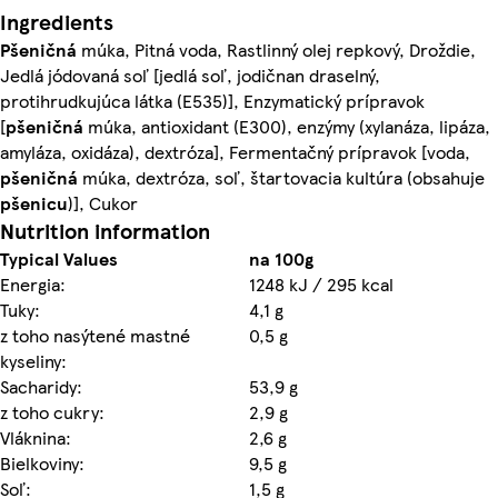
Ingredients
Pšeničná
múka, Pitná voda, Rastlinný olej repkový, Droždie,
Jedlá jódovaná soľ [jedlá soľ, jodičnan draselný,
protihrudkujúca látka (E535)], Enzymatický prípravok
[
pšeničná
múka, antioxidant (E300), enzýmy (xylanáza, lipáza,
amyláza, oxidáza), dextróza], Fermentačný prípravok [voda,
pšeničná
múka, dextróza, soľ, štartovacia kultúra (obsahuje
pšenicu
)], Cukor
Nutrition information
Typical Values
na 100g
Energia:
1248 kJ / 295 kcal
Tuky:
4,1 g
z toho nasýtené mastné
0,5 g
kyseliny:
Sacharidy:
53,9 g
z toho cukry:
2,9 g
Vláknina:
2,6 g
Bielkoviny:
9,5 g
Soľ:
1,5 g