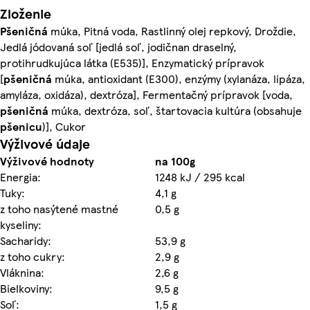
Zloženie
Pšeničná
múka, Pitná voda, Rastlinný olej repkový, Droždie,
Jedlá jódovaná soľ [jedlá soľ, jodičnan draselný,
protihrudkujúca látka (E535)], Enzymatický prípravok
[
pšeničná
múka, antioxidant (E300), enzýmy (xylanáza, lipáza,
amyláza, oxidáza), dextróza], Fermentačný prípravok [voda,
pšeničná
múka, dextróza, soľ, štartovacia kultúra (obsahuje
pšenicu
)], Cukor
Výživové údaje
Výživové hodnoty
na 100g
Energia:
1248 kJ / 295 kcal
Tuky:
4,1 g
z toho nasýtené mastné
0,5 g
kyseliny:
Sacharidy:
53,9 g
z toho cukry:
2,9 g
Vláknina:
2,6 g
Bielkoviny:
9,5 g
Soľ:
1,5 g