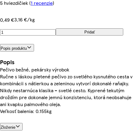
5 hviezdičiek
(
1 recenzie
)
3,16 €/kg
0,49 €
Pridať
Popis produktu
Popis
Pečivo bežné, pekársky výrobok
Ručne s láskou pletené pečivo zo svetlého kysnutého cesta v
kombinácii s nátierkou a zeleninou vytvorí dokonalé raňajky.
Nikdy nestarnúca klasika – svetlé cesto. Kyprené tekutým
droždím pre dokonale jemnú konzistenciu, ktorá neobsahuje
ani kvapku palmového oleja.
Veľkosť balenia: 0.155kg
Zloženie