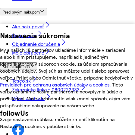
Pred prvým nákupom
Ako nakupovať
Nastavenia súkromia
Registrácia
Objednanie doručenia
My a našich 18 partnerov ukladáme informácie v zariadení
Moje obľúbené
alebo k nim pristupujeme, napríklad k jedinečným
identifikátorom v súboroch cookie, za účelom spracúvania
Kontaktujte nás
osobných údajov. Svoj súhlas môžete udeliť alebo spravovať
voľbou Prijať alebo Odmietnuť všetko, prípadne kedykoľvek v
Tesco.sk
Pravidlách pre ochranu osobných údajov a cookies.
Tieto
Zákaznícka linka - 0800222333
voľby oznámime našim partnerom a neovplyvnia údaje o
Výber obchodu
prehliadaní. Vaše rozhodnutie však zmení spôsob, akým vám
prispôsobíme nakupovanie na našom webe.
followUs
Svoje nastavenia súhlasu môžete zmeniť kliknutím na
Nastavenia cookies v pätičke stránky.