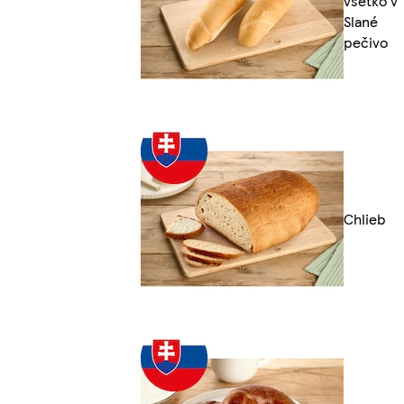
všetko v
Slané
pečivo
Chlieb