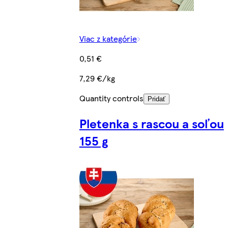
Viac z kategórie
0,51 €
7,29 €/kg
Quantity controls
Pridať
Pletenka s rascou a soľou
155 g