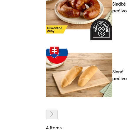
Sladké
pečivo
Slané
pečivo
4 items