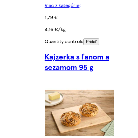
Viac z kategórie
1,79 €
4,16 €/kg
Quantity controls
Pridať
Kajzerka s ľanom a
sezamom 95 g