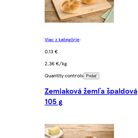
Viac z kategórie
0,13 €
2,36 €/kg
Quantity controls
Pridať
Zemiaková žemľa špaldová
105 g