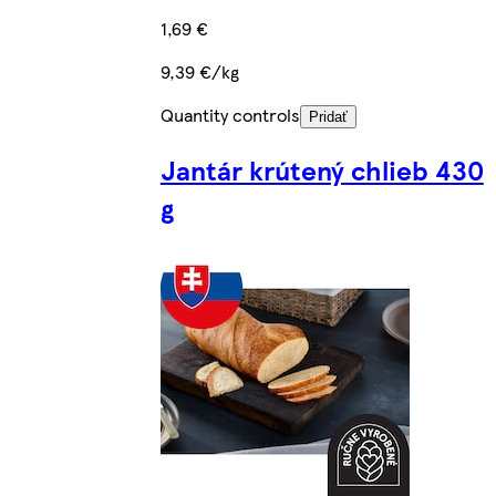
1,69 €
9,39 €/kg
Quantity controls
Pridať
Jantár krútený chlieb 430
g