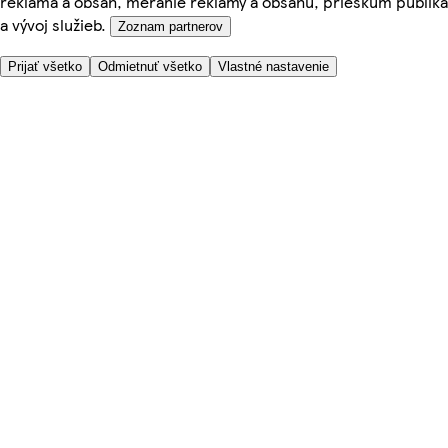
reklama a obsah, meranie reklamy a obsahu, prieskum publika
a vývoj služieb.
Zoznam partnerov
Prijať všetko
Odmietnuť všetko
Vlastné nastavenie
Potrebujete pomoc?
Cena doručenia
Bezpečnosť pri nákupe
Všeobecné obchodné podmienky
Ochrana súkromia
O nás
Prístupnosť
Kde dovážame