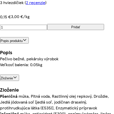
3 hviezdičiek
(
2 recenzie
)
3,00 €/kg
0,15 €
Pridať
Popis produktu
Popis
Pečivo bežné, pekársky výrobok
Veľkosť balenia: 0.05kg
Zloženie
Zloženie
Pšeničná
múka, Pitná voda, Rastlinný olej repkový, Droždie,
Jedlá jódovaná soľ [jedlá soľ, jodičnan draselný,
protihrudkujúca látka (E535)], Enzymatický prípravok
[
pšeničná
múka, antioxidant (E300), enzýmy (xylanáza, lipáza,