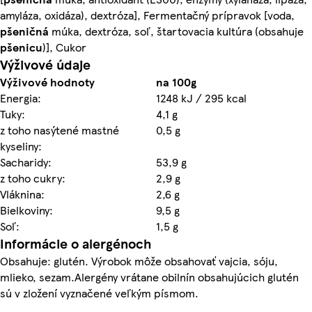
amyláza, oxidáza), dextróza], Fermentačný prípravok [voda,
pšeničná
múka, dextróza, soľ, štartovacia kultúra (obsahuje
pšenicu
)], Cukor
Výživové údaje
Výživové hodnoty
na 100g
Energia:
1248 kJ / 295 kcal
Tuky:
4,1 g
z toho nasýtené mastné
0,5 g
kyseliny:
Sacharidy:
53,9 g
z toho cukry:
2,9 g
Vláknina:
2,6 g
Bielkoviny:
9,5 g
Soľ:
1,5 g
Informácie o alergénoch
Obsahuje: glutén. Výrobok môže obsahovať vajcia, sóju,
mlieko, sezam.Alergény vrátane obilnín obsahujúcich glutén
sú v zložení vyznačené veľkým písmom.