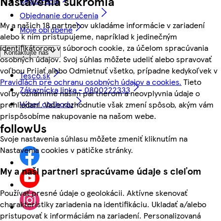
Nastavenia súkromia
Registrácia
Objednanie doručenia
My a našich 18 partnerov ukladáme informácie v zariadení
Moje obľúbené
alebo k nim pristupujeme, napríklad k jedinečným
identifikátorom v súboroch cookie, za účelom spracúvania
Kontaktujte nás
osobných údajov. Svoj súhlas môžete udeliť alebo spravovať
voľbou Prijať alebo Odmietnuť všetko, prípadne kedykoľvek v
Tesco.sk
Pravidlách pre ochranu osobných údajov a cookies.
Tieto
Zákaznícka linka - 0800222333
voľby oznámime našim partnerom a neovplyvnia údaje o
Výber obchodu
prehliadaní. Vaše rozhodnutie však zmení spôsob, akým vám
prispôsobíme nakupovanie na našom webe.
followUs
Svoje nastavenia súhlasu môžete zmeniť kliknutím na
Nastavenia cookies v pätičke stránky.
My a naši partneri spracúvame údaje s cieľom
Používať presné údaje o geolokácii. Aktívne skenovať
charakteristiky zariadenia na identifikáciu. Ukladať a/alebo
pristupovať k informáciám na zariadení. Personalizovaná