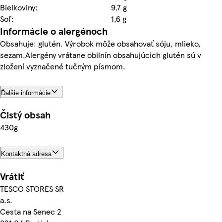
Bielkoviny:
9,7 g
Soľ:
1,6 g
Informácie o alergénoch
Obsahuje: glutén. Výrobok môže obsahovať sóju, mlieko,
sezam.Alergény vrátane obilnín obsahujúcich glutén sú v
zložení vyznačené tučným písmom.
Ďalšie informácie
Čistý obsah
430g
Kontaktná adresa
Vrátiť
TESCO STORES SR
a.s.
Cesta na Senec 2