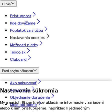
O nás
Prístupnosť
Kde dovážame
Poplatok za službu
Nastavenia cookies
Možnosti platby
Tesco.sk
Clubcard
Pred prvým nákupom
Ako nakupovať
Nastavenia súkromia
Registrácia
Objednanie doručenia
My a našich 18 partnerov ukladáme informácie v zariadení
Moje obľúbené
alebo k nim pristupujeme, napríklad k jedinečným