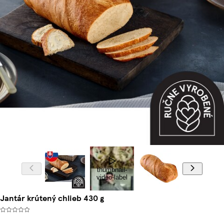
thumbnail-
video-label
Jantár krútený chlieb 430 g