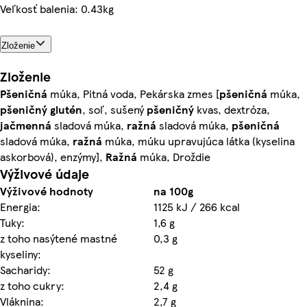
Veľkosť balenia: 0.43kg
Zloženie
Zloženie
Pšeničná
múka, Pitná voda, Pekárska zmes [
pšeničná
múka,
pšeničný
glutén
, soľ, sušený
pšeničný
kvas, dextróza,
jačmenná
sladová múka,
ražná
sladová múka,
pšeničná
sladová múka,
ražná
múka, múku upravujúca látka (kyselina
askorbová), enzýmy],
Ražná
múka, Droždie
Výživové údaje
Výživové hodnoty
na 100g
Energia:
1125 kJ / 266 kcal
Tuky:
1,6 g
z toho nasýtené mastné
0,3 g
kyseliny:
Sacharidy:
52 g
z toho cukry:
2,4 g
Vláknina:
2,7 g