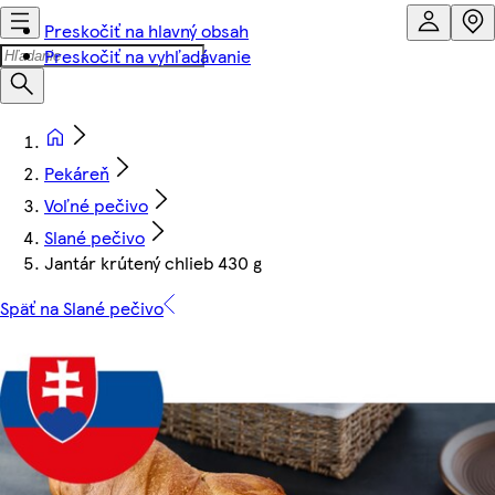
Preskočiť na hlavný obsah
Preskočiť na vyhľadávanie
Pekáreň
Voľné pečivo
Slané pečivo
Jantár krútený chlieb 430 g
Späť na Slané pečivo