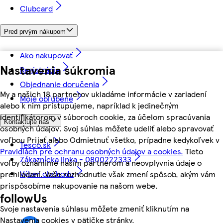
Clubcard
Pred prvým nákupom
Ako nakupovať
Nastavenia súkromia
Registrácia
Objednanie doručenia
My a našich 18 partnerov ukladáme informácie v zariadení
Moje obľúbené
alebo k nim pristupujeme, napríklad k jedinečným
identifikátorom v súboroch cookie, za účelom spracúvania
Kontaktujte nás
osobných údajov. Svoj súhlas môžete udeliť alebo spravovať
voľbou Prijať alebo Odmietnuť všetko, prípadne kedykoľvek v
Tesco.sk
Pravidlách pre ochranu osobných údajov a cookies.
Tieto
Zákaznícka linka - 0800222333
voľby oznámime našim partnerom a neovplyvnia údaje o
Výber obchodu
prehliadaní. Vaše rozhodnutie však zmení spôsob, akým vám
prispôsobíme nakupovanie na našom webe.
followUs
Svoje nastavenia súhlasu môžete zmeniť kliknutím na
Nastavenia cookies v pätičke stránky.