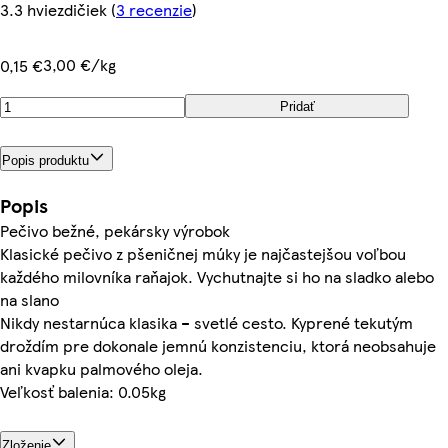
3.3 hviezdičiek
(
3 recenzie
)
3,00 €/kg
0,15 €
Pridať
Popis produktu
Popis
Pečivo bežné, pekársky výrobok
Klasické pečivo z pšeničnej múky je najčastejšou voľbou
každého milovníka raňajok. Vychutnajte si ho na sladko alebo
na slano
Nikdy nestarnúca klasika – svetlé cesto. Kyprené tekutým
droždím pre dokonale jemnú konzistenciu, ktorá neobsahuje
ani kvapku palmového oleja.
Veľkosť balenia: 0.05kg
Zloženie