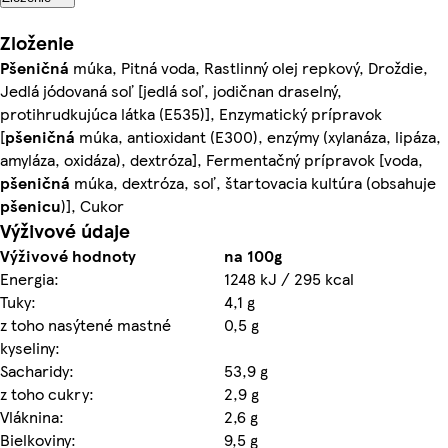
Zloženie
Pšeničná
múka, Pitná voda, Rastlinný olej repkový, Droždie,
Jedlá jódovaná soľ [jedlá soľ, jodičnan draselný,
protihrudkujúca látka (E535)], Enzymatický prípravok
[
pšeničná
múka, antioxidant (E300), enzýmy (xylanáza, lipáza,
amyláza, oxidáza), dextróza], Fermentačný prípravok [voda,
pšeničná
múka, dextróza, soľ, štartovacia kultúra (obsahuje
pšenicu
)], Cukor
Výživové údaje
Výživové hodnoty
na 100g
Energia:
1248 kJ / 295 kcal
Tuky:
4,1 g
z toho nasýtené mastné
0,5 g
kyseliny:
Sacharidy:
53,9 g
z toho cukry:
2,9 g
Vláknina:
2,6 g
Bielkoviny:
9,5 g