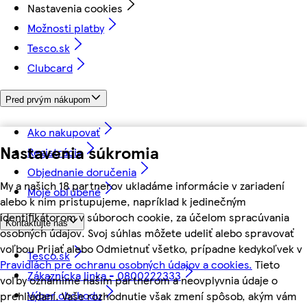
Nastavenia cookies
Možnosti platby
Tesco.sk
Clubcard
Pred prvým nákupom
Ako nakupovať
Nastavenia súkromia
Registrácia
Objednanie doručenia
My a našich 18 partnerov ukladáme informácie v zariadení
Moje obľúbené
alebo k nim pristupujeme, napríklad k jedinečným
identifikátorom v súboroch cookie, za účelom spracúvania
Kontaktujte nás
osobných údajov. Svoj súhlas môžete udeliť alebo spravovať
voľbou Prijať alebo Odmietnuť všetko, prípadne kedykoľvek v
Tesco.sk
Pravidlách pre ochranu osobných údajov a cookies.
Tieto
Zákaznícka linka - 0800222333
voľby oznámime našim partnerom a neovplyvnia údaje o
Výber obchodu
prehliadaní. Vaše rozhodnutie však zmení spôsob, akým vám