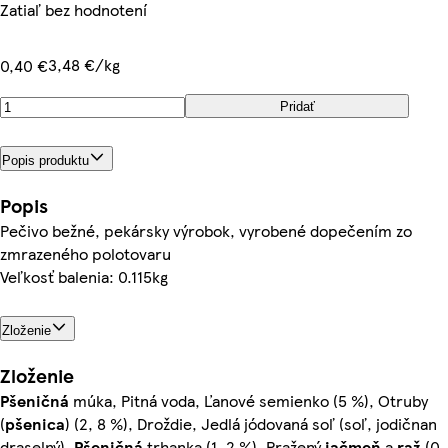
Zatiaľ bez hodnotení
3,48 €/kg
0,40 €
Pridať
Popis produktu
Popis
Pečivo bežné, pekársky výrobok, vyrobené dopečením zo
zmrazeného polotovaru
Veľkosť balenia: 0.115kg
Zloženie
Zloženie
Pšeničná
múka, Pitná voda, Ľanové semienko (5 %), Otruby
(
pšenica
) (2, 8 %), Droždie, Jedlá jódovaná soľ (soľ, jodičnan
draselný),
Pšeničná
trhanka (1, 2 %), Pražený
jačmeň
a
raž
(0,