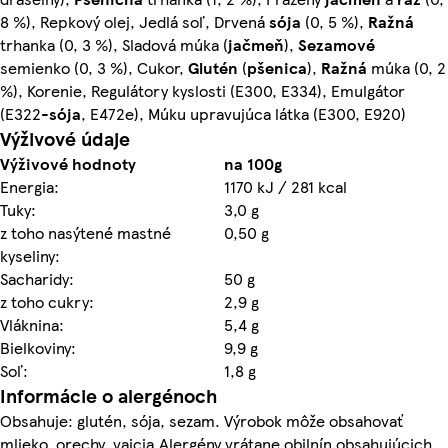
8 %), Repkový olej, Jedlá soľ, Drvená
sója
(0, 5 %),
Ražná
trhanka (0, 3 %), Sladová múka (
jačmeň
),
Sezamové
semienko (0, 3 %), Cukor,
Glutén
(
pšenica
),
Ražná
múka (0, 2
%), Korenie, Regulátory kyslosti (E300, E334), Emulgátor
(E322-
sója
, E472e), Múku upravujúca látka (E300, E920)
Výživové údaje
Výživové hodnoty
na 100g
Energia:
1170 kJ / 281 kcal
Tuky:
3,0 g
z toho nasýtené mastné
0,50 g
kyseliny:
Sacharidy:
50 g
z toho cukry:
2,9 g
Vláknina:
5,4 g
Bielkoviny:
9,9 g
Soľ:
1,8 g
Informácie o alergénoch
Obsahuje: glutén, sója, sezam. Výrobok môže obsahovať
mlieko, orechy, vajcia.Alergény vrátane obilnín obsahujúcich