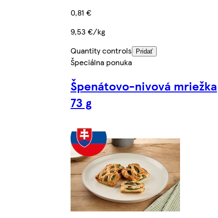
0,81 €
9,53 €/kg
Quantity controls
Pridať
Špeciálna ponuka
Špenátovo-nivová mriežka
73 g