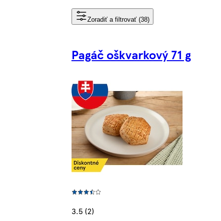
Zoradiť a filtrovať (38)
Pagáč oškvarkový 71 g
3.5 (2)